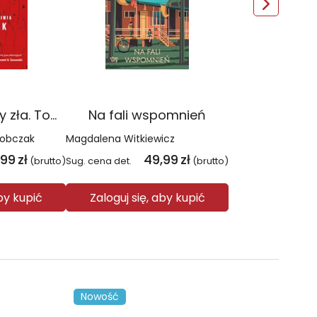
Czerwień. Kolory zła. Tom 1 wyd. 2025
Na fali wspomnień
Sobczak
Magdalena Witkiewicz
,99
zł
49,99
zł
(brutto)
Sug. cena det.
(brutto)
aby kupić
Zaloguj się, aby kupić
Nowość