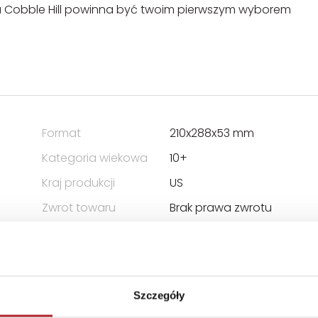
ka Cobble Hill powinna być twoim pierwszym wyborem
Format
210x288x53 mm
Kategoria wiekowa
10+
Kraj produkcji
US
Zwrot towaru
Brak prawa zwrotu
Szczegóły
 ODPOWIEDZIALNOŚCIĄ SPÓŁKA