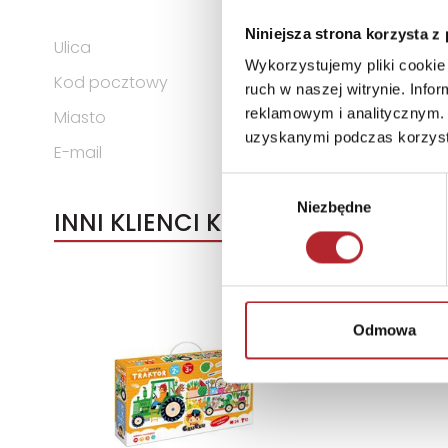
KOMANDYTOWA
Niniejsza strona korzysta z
Ulica
ul. Spółdzielców 18A
Wykorzystujemy pliki cookie 
Kod pocztowy
62-510
ruch w naszej witrynie. Inf
reklamowym i analitycznym. 
Miasto
Konin
uzyskanymi podczas korzysta
E-mail
g3@g3poland.com
Wybór
Niezbędne
zgody
INNI KLIENCI KUPOWALI
Odmowa