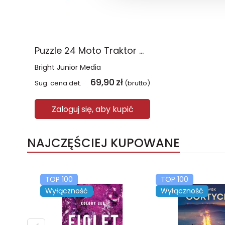
Puzzle 24 Moto Traktor CzuCzu
Bright Junior Media
69,90
zł
Sug. cena det.
(brutto)
Zaloguj się, aby kupić
NAJCZĘŚCIEJ KUPOWANE
TOP 100
TOP 100
Wyłączność
Wyłączność