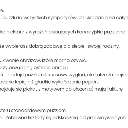
e.
ści puzzli do wszystkich sympatyków ich układania na cały
ylko niektóre z wyrażeń opisujących kanadyjskie puzzle na
że wybierasz dobrą zabawę dla siebie i swojej rodziny.
ukiwanie obrazów, które można ożywić.
orzy pożądaną ostrość obrazu.
tylko nadaje puzzlom luksusowy wygląd, ale także zmniejsz
acznie lepiej niż gładkie wykończenie papieru.
najduje się plakat z motywem do ułożenia) mają fakturę
akteru standardowym puzzlom.
one… Zabawne kształty są odskocznią od przewidywalnych