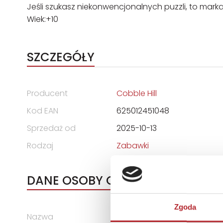
Jeśli szukasz niekonwencjonalnych puzzli, to mar
Wiek:+10
SZCZEGÓŁY
Producent
Cobble Hill
Kod EAN
625012451048
Sprzedaż od
2025-10-13
Rodzaj
Zabawki
DANE OSOBY ODPOWIEDZIALNEJ
Zgoda
Nazwa
G3 SPÓŁKA Z OGRANICZONĄ