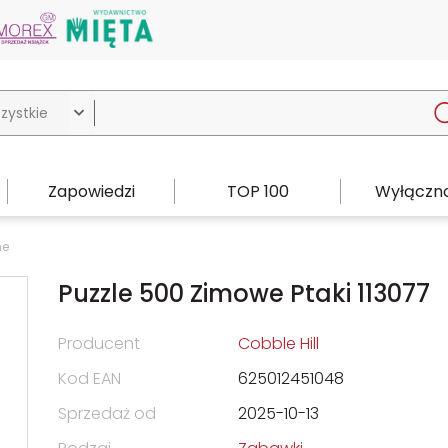

Zapowiedzi
TOP 100
Wyłączno
ne
Puzzle 500 Zimowe Ptaki 113077
Producent
Cobble Hill
Kod EAN
625012451048
Sprzedaż od
2025-10-13