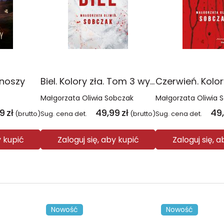
onoszy
Biel. Kolory zła. Tom 3 wyd. 2025
Małgorzata Oliwia Sobczak
Małgorzata Oliwia 
99
zł
49,99
zł
49
(brutto)
Sug. cena det.
(brutto)
Sug. cena det.
y kupić
Zaloguj się, aby kupić
Zaloguj się, 
Nowość
Nowość