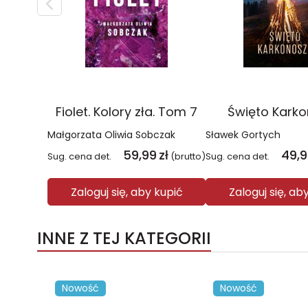
Fiolet. Kolory zła. Tom 7
Święto Kark
Małgorzata Oliwia Sobczak
Sławek Gortych
59,99
zł
49,
Sug. cena det.
(brutto)
Sug. cena det.
Zaloguj się, aby kupić
Zaloguj się, ab
INNE Z TEJ KATEGORII
Nowość
Nowość