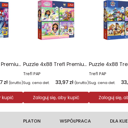
Puzzle 4x88 Trefl Premium Plus Kids Pajęczy dzień Spidey 34696
Puzzle 4x88 Trefl Premium Plus Kids Kocie harce Koci Domek Gabi 34694
Trefl PAP
Trefl PAP
97
zł
33,97
zł
33
(brutto)
Sug. cena det.
(brutto)
Sug. cena det.
y kupić
Zaloguj się, aby kupić
Zaloguj się, 
PLATON
WSPÓŁPRACA
DLA KL