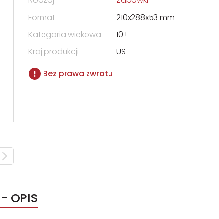
Rodzaj
Zabawki
Format
210x288x53 mm
Kategoria wiekowa
10+
Kraj produkcji
US
Bez prawa zwrotu
 - OPIS