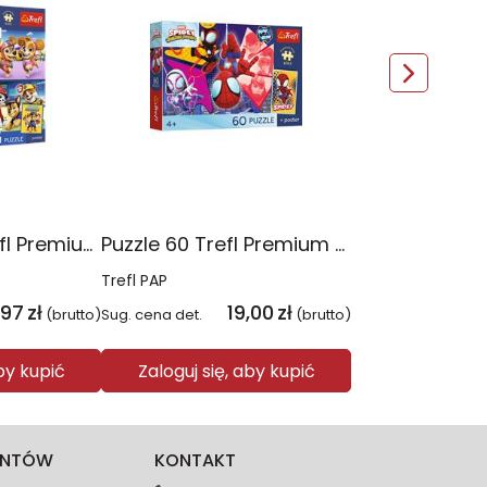
Puzzle 4x88 Trefl Premium Plus Kids Psia Straż Psi Patrol 34693
Puzzle 60 Trefl Premium Plus Kids Niesamowita przygoda Spidey Marvel 17429
Trefl PAP
,97
zł
19,00
zł
(brutto)
Sug. cena det.
(brutto)
aby kupić
Zaloguj się, aby kupić
IENTÓW
KONTAKT