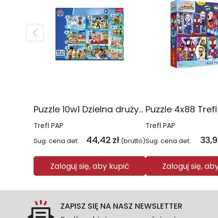
Puzzle 10w1 Dzielna drużyna Psiego Patrolu 96012
Trefl PAP
Trefl PAP
44,42
zł
33,
Sug. cena det.
(brutto)
Sug. cena det.
Zaloguj się, aby kupić
Zaloguj się, ab
ZAPISZ SIĘ NA NASZ NEWSLETTER