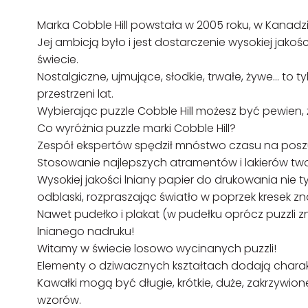
Marka Cobble Hill powstała w 2005 roku, w Kanadzi
Jej ambicją było i jest dostarczenie wysokiej jako
świecie.
Nostalgiczne, ujmujące, słodkie, trwałe, żywe… to t
przestrzeni lat.
Wybierając puzzle Cobble Hill możesz być pewien, 
Co wyróżnia puzzle marki Cobble Hill?
Zespół ekspertów spędził mnóstwo czasu na posz
Stosowanie najlepszych atramentów i lakierów tw
Wysokiej jakości lniany papier do drukowania nie 
odblaski, rozpraszając światło w poprzek kresek zn
Nawet pudełko i plakat (w pudełku oprócz puzzli z
lnianego nadruku!
Witamy w świecie losowo wycinanych puzzli!
Elementy o dziwacznych kształtach dodają char
Kawałki mogą być długie, krótkie, duże, zakrzywi
wzorów.