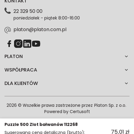
KONTAKT
dotyczące danych osobowych znajdziesz w naszej
Polityce prywatności. Zgodę możesz wycofać w
22 329 50 00
każdym czasie. Wycofanie zgody nie wpłynie na
poniedziałek - piątek 8:00-16:00
zgodność z prawem przetwarzania dokonanego przed
jej wycofaniem.*
platon@platon.com.pl
PLATON
WSPÓŁPRACA
DLA KLIENTÓW
2026 © Wszelkie prawa zastrzeżone przez
Platon Sp. z o.o.
Powered by
Certusoft
Puzzle 500 Zlot bałwanów 112268
75,01
zł
Sugerowana cena detaliczna (brutto):