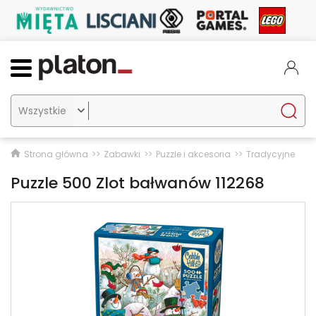

Strona główna
Zabawki
Puzzle i akcesoria
Tradycyjne
Puzzle 500 Zlot bałwanów 112268