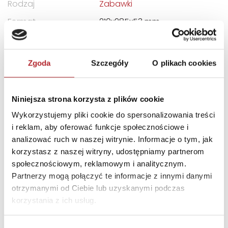
Rodzaj
Zabawki
Format
210x285x53 mm
Kategoria wiekowa
10+
Kraj produkcji
US
Zgoda
Szczegóły
O plikach cookies
Zwrot towaru
Brak prawa zwrotu
Niniejsza strona korzysta z plików cookie
DANE OSOBY ODPOWIEDZIALNEJ
Wykorzystujemy pliki cookie do spersonalizowania treści
i reklam, aby oferować funkcje społecznościowe i
Nazwa
G3 SPÓŁKA Z
analizować ruch w naszej witrynie. Informacje o tym, jak
OGRANICZONĄ
korzystasz z naszej witryny, udostępniamy partnerom
ODPOWIEDZIALNOŚCIĄ
społecznościowym, reklamowym i analitycznym.
SPÓŁKA KOMANDYTOWA
Partnerzy mogą połączyć te informacje z innymi danymi
otrzymanymi od Ciebie lub uzyskanymi podczas
Ulica
ul. Spółdzielców 18A
korzystania z ich usług.
Kod pocztowy
62-510