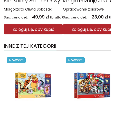
Biel. Kolory zła. Tom 3 wyd. 2025
Małgorzata Oliwia Sobczak
Opracowanie zbiorowe
49,99
zł
23,00
zł
Sug. cena det.
(brutto)
Sug. cena det.
(br
Zaloguj się, aby kupić
Zaloguj się, aby kupić
INNE Z TEJ KATEGORII
Nowość
Nowość