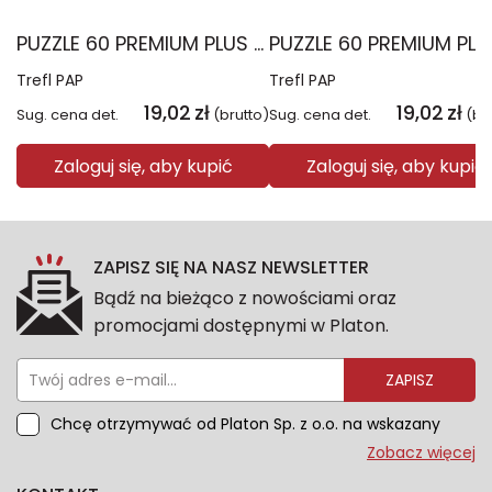
PUZZLE 60 PREMIUM PLUS KIDS Uśmiech i miód Kubuś Puchatek 17437
Trefl PAP
Trefl PAP
19,02
zł
19,02
zł
Sug. cena det.
(brutto)
Sug. cena det.
(br
Zaloguj się, aby kupić
Zaloguj się, aby kupić
ZAPISZ SIĘ NA NASZ NEWSLETTER
Bądź na bieżąco z nowościami oraz
promocjami dostępnymi w Platon.
ZAPISZ
Chcę otrzymywać od Platon Sp. z o.o. na wskazany
przeze mnie adres e-mail informacje marketingowe
Zobacz więcej
dotyczące oferty platon.com.pl. Wszelkie informacje