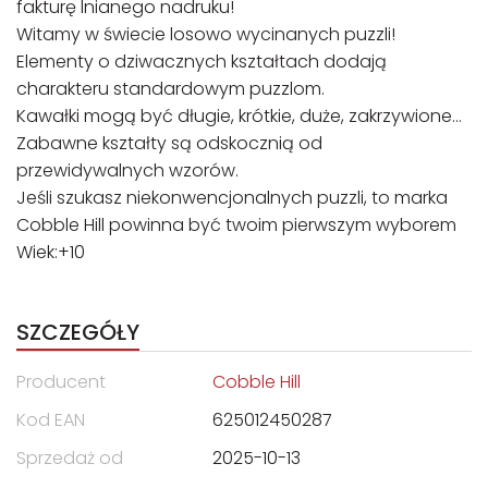
fakturę lnianego nadruku!
Witamy w świecie losowo wycinanych puzzli!
Elementy o dziwacznych kształtach dodają
charakteru standardowym puzzlom.
Kawałki mogą być długie, krótkie, duże, zakrzywione…
Zabawne kształty są odskocznią od
przewidywalnych wzorów.
Jeśli szukasz niekonwencjonalnych puzzli, to marka
Cobble Hill powinna być twoim pierwszym wyborem
Wiek:+10
SZCZEGÓŁY
Producent
Cobble Hill
Kod EAN
625012450287
Sprzedaż od
2025-10-13