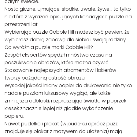
całym świecie.
Nostalgiczne, ujmujące, słodkie, trwałe, żywe… to tylko
niektóre z wyrażeń opisujących kanadyjskie puzzle na
przestrzeni lat.
Wybierając puzzle Cobble Hill możesz być pewien, że
wybierasz dobrą zabawę dla siebie i swojej rodziny.
Co wyróżnia puzzle marki Cobble Hill?
Zespół ekspertów spędził mnóstwo czasu na
poszukiwanie obrazów, które można ożywić.
Stosowanie najlepszych atramentów i lakierów
tworzy pożądaną ostrość obrazu.
Wysokiej jakości lniany papier do drukowania nie tylko
nadaje puzzlom luksusowy wygląd, ale także
zmniejsza odblaski, rozpraszając światło w poprzek
kresek znacznie lepiej niż gładkie wykończenie
papieru.
Nawet pudełko i plakat (w pudełku oprócz puzzli
znajduje się plakat z motywem do ułożenia) mają