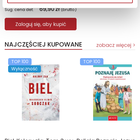
69,90
zł
Sug. cena det.
(brutto)
Zaloguj się, aby kupić
NAJCZĘŚCIEJ KUPOWANE
zobacz więcej
TOP 100
TOP 100
Wyłączność