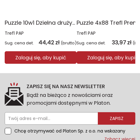
Puzzle 10w1 Dzielna drużyna Psiego Patrolu 96012
Trefl PAP
Trefl PAP
44,42
zł
33,97
zł
Sug. cena det.
(brutto)
Sug. cena det.
(br
Zaloguj się, aby kupić
Zaloguj się, aby kupić
ZAPISZ SIĘ NA NASZ NEWSLETTER
Bądź na bieżąco z nowościami oraz
promocjami dostępnymi w Platon.
ZAPISZ
Chcę otrzymywać od Platon Sp. z o.o. na wskazany
przeze mnie adres e-mail informacje marketingowe
Zobacz więcej