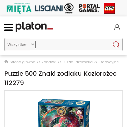

Strona główna
Zabawki
Puzzle i akcesoria
Tradycyjne
Puzzle 500 Znaki zodiaku Koziorożec
112279