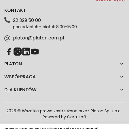
dotyczące oferty platon.com.pl. Wszelkie informacje
KONTAKT
dotyczące danych osobowych znajdziesz w naszej
Polityce prywatności. Zgodę możesz wycofać w
22 329 50 00
każdym czasie. Wycofanie zgody nie wpłynie na
poniedziałek - piątek 8:00-16:00
zgodność z prawem przetwarzania dokonanego przed
jej wycofaniem.*
platon@platon.com.pl
PLATON
WSPÓŁPRACA
DLA KLIENTÓW
2026 © Wszelkie prawa zastrzeżone przez
Platon Sp. z o.o.
Powered by
Certusoft