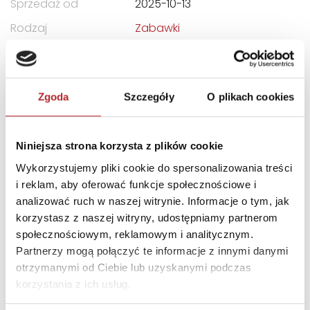
Sprzedaż od
2025-10-13
Rodzaj
Zabawki
Format
212x283x52 mm
Kategoria wiekowa
10+
Zgoda
Szczegóły
O plikach cookies
Kraj produkcji
US
Zwrot towaru
Brak prawa zwrotu
Niniejsza strona korzysta z plików cookie
Wykorzystujemy pliki cookie do spersonalizowania treści
DANE OSOBY ODPOWIEDZIALNEJ
i reklam, aby oferować funkcje społecznościowe i
analizować ruch w naszej witrynie. Informacje o tym, jak
Nazwa
G3 SPÓŁKA Z
korzystasz z naszej witryny, udostępniamy partnerom
OGRANICZONĄ
społecznościowym, reklamowym i analitycznym.
ODPOWIEDZIALNOŚCIĄ
Partnerzy mogą połączyć te informacje z innymi danymi
SPÓŁKA KOMANDYTOWA
otrzymanymi od Ciebie lub uzyskanymi podczas
korzystania z ich usług.
Ulica
ul. Spółdzielców 18A