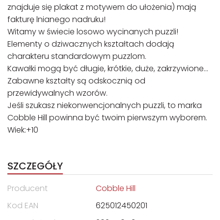
znajduje się plakat z motywem do ułożenia) mają
fakturę lnianego nadruku!
Witamy w świecie losowo wycinanych puzzli!
Elementy o dziwacznych kształtach dodają
charakteru standardowym puzzlom.
Kawałki mogą być długie, krótkie, duże, zakrzywione…
Zabawne kształty są odskocznią od
przewidywalnych wzorów.
Jeśli szukasz niekonwencjonalnych puzzli, to marka
Cobble Hill powinna być twoim pierwszym wyborem.
Wiek:+10
SZCZEGÓŁY
Producent
Cobble Hill
Kod EAN
625012450201