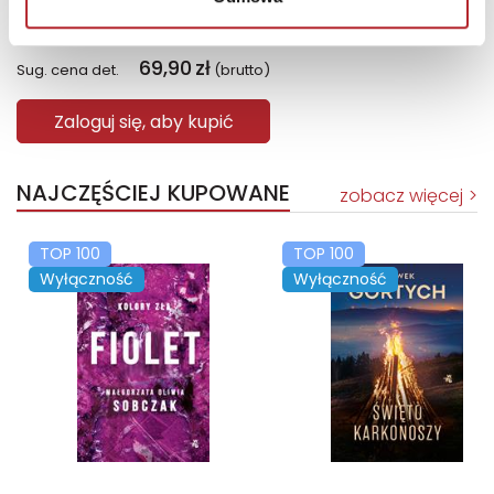
Bright Junior Media
69,90
zł
Sug. cena det.
(brutto)
Zaloguj się, aby kupić
NAJCZĘŚCIEJ KUPOWANE
zobacz więcej
TOP 100
TOP 100
Wyłączność
Wyłączność