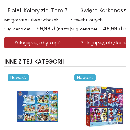
Fiolet. Kolory zła. Tom 7
Święto Karkonoszy
Małgorzata Oliwia Sobczak
Sławek Gortych
59,99
zł
49,99
zł
Sug. cena det.
(brutto)
Sug. cena det.
(br
Zaloguj się, aby kupić
Zaloguj się, aby kupić
INNE Z TEJ KATEGORII
Nowość
Nowość