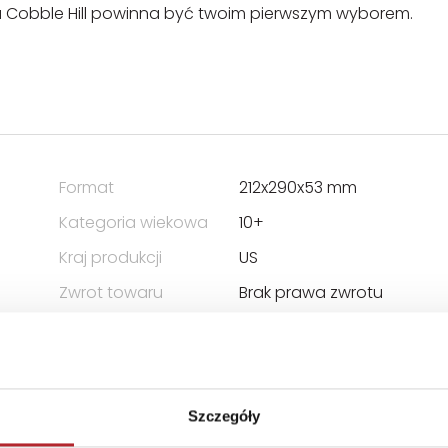
ka Cobble Hill powinna być twoim pierwszym wyborem.
Format
212x290x53 mm
Kategoria wiekowa
10+
Kraj produkcji
US
Zwrot towaru
Brak prawa zwrotu
Szczegóły
 ODPOWIEDZIALNOŚCIĄ SPÓŁKA