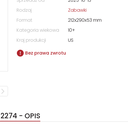
Sprzedaż od
2025-10-13
Rodzaj
Zabawki
Format
212x290x53 mm
Kategoria wiekowa
10+
Kraj produkcji
US
Bez prawa zwrotu
12274 - OPIS