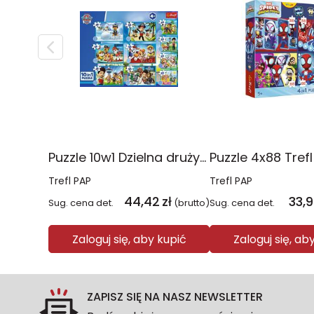
Puzzle 10w1 Dzielna drużyna Psiego Patrolu 96012
Trefl PAP
Trefl PAP
44,42
zł
33,
Sug. cena det.
(brutto)
Sug. cena det.
Zaloguj się, aby kupić
Zaloguj się, ab
ZAPISZ SIĘ NA NASZ NEWSLETTER