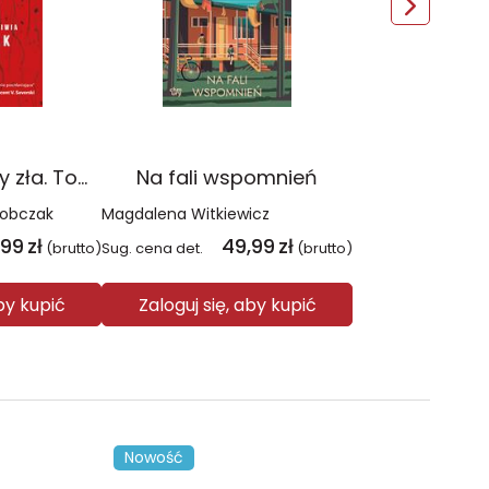
Czerwień. Kolory zła. Tom 1 wyd. 2025
Na fali wspomnień
Sobczak
Magdalena Witkiewicz
,99
zł
49,99
zł
(brutto)
Sug. cena det.
(brutto)
aby kupić
Zaloguj się, aby kupić
Nowość