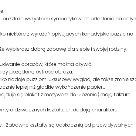
e.
ści puzzli do wszystkich sympatyków ich układania na cały
ylko niektóre z wyrażeń opisujących kanadyjskie puzzle na
że wybierasz dobrą zabawę dla siebie i swojej rodziny.
ukiwanie obrazów, które można ożywić.
orzy pożądaną ostrość obrazu.
tylko nadaje puzzlom luksusowy wygląd, ale także zmniejsz
acznie lepiej niż gładkie wykończenie papieru.
najduje się plakat z motywem do ułożenia) mają fakturę
enty o dziwacznych kształtach dodają charakteru
one… Zabawne kształty są odskocznią od przewidywalnych