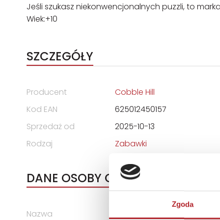
Jeśli szukasz niekonwencjonalnych puzzli, to mar
Wiek:+10
SZCZEGÓŁY
Producent
Cobble Hill
Kod EAN
625012450157
Sprzedaż od
2025-10-13
Rodzaj
Zabawki
DANE OSOBY ODPOWIEDZIALNEJ
Zgoda
Nazwa
G3 SPÓŁKA Z OGRANICZONĄ