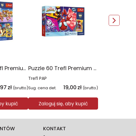
Puzzle 4x88 Trefl Premium Plus Kids Psia Straż Psi Patrol 34693
Puzzle 60 Trefl Premium Plus Kids Niesamowita przygoda Spidey Marvel 17429
Trefl PAP
,97
zł
19,00
zł
(brutto)
Sug. cena det.
(brutto)
aby kupić
Zaloguj się, aby kupić
IENTÓW
KONTAKT