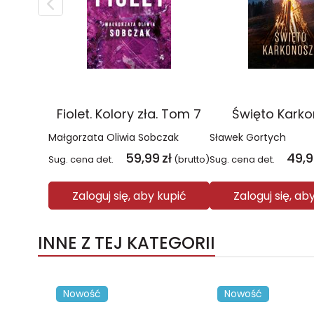
Fiolet. Kolory zła. Tom 7
Święto Kark
Małgorzata Oliwia Sobczak
Sławek Gortych
59,99
zł
49,
Sug. cena det.
(brutto)
Sug. cena det.
Zaloguj się, aby kupić
Zaloguj się, ab
INNE Z TEJ KATEGORII
Nowość
Nowość