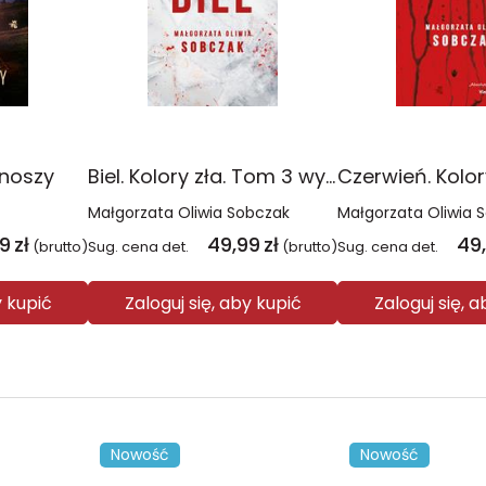
onoszy
Biel. Kolory zła. Tom 3 wyd. 2025
Małgorzata Oliwia Sobczak
Małgorzata Oliwia 
99
zł
49,99
zł
49
(brutto)
Sug. cena det.
(brutto)
Sug. cena det.
y kupić
Zaloguj się, aby kupić
Zaloguj się, 
Nowość
Nowość