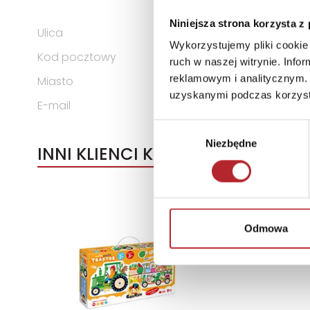
KOMANDYTOWA
Niniejsza strona korzysta z
Ulica
ul. Spółdzielców 18A
Wykorzystujemy pliki cookie 
Kod pocztowy
62-510
ruch w naszej witrynie. Inf
reklamowym i analitycznym. 
Miasto
Konin
uzyskanymi podczas korzysta
E-mail
g3@g3poland.com
Wybór
Niezbędne
zgody
INNI KLIENCI KUPOWALI
Odmowa