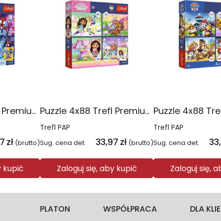
Puzzle 4x88 Trefl Premium Plus Kids Pajęczy dzień Spidey 34696
Puzzle 4x88 Trefl Premium Plus Kids Kocie harce Koci Domek Gabi 34694
Trefl PAP
Trefl PAP
97
zł
33,97
zł
33
(brutto)
Sug. cena det.
(brutto)
Sug. cena det.
y kupić
Zaloguj się, aby kupić
Zaloguj się, 
PLATON
WSPÓŁPRACA
DLA KL