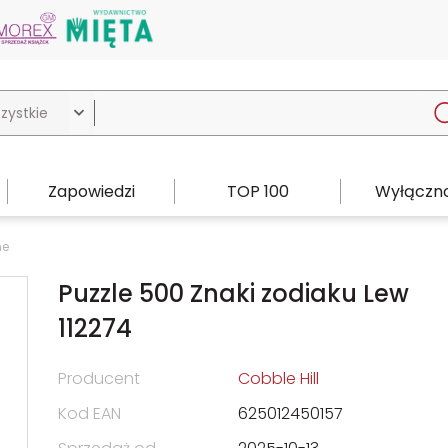

Zapowiedzi
TOP 100
Wyłączno
ne
Puzzle 500 Znaki zodiaku Lew
112274
Producent
Cobble Hill
Kod EAN
625012450157