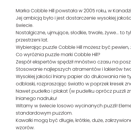
Marka Cobble Hill powstała w 2005 roku, w Kanadzi
Jej ambicją było i jest dostarczenie wysokiej jako
świecie.
Nostalgiczne, ujmujące, słodkie, trwałe, żywe… to t
przestrzeni lat.
Wybierając puzzle Cobble Hill możesz być pewien, 
Co wyróżnia puzzle marki Cobble Hill?
Zespół ekspertów spędził mnóstwo czasu na posz
Stosowanie najlepszych atramentów i lakierów tw
Wysokiej jakości lniany papier do drukowania nie 
odblaski, rozpraszając światło w poprzek kresek zn
Nawet pudełko i plakat (w pudełku oprócz puzzli z
lnianego nadruku!
Witamy w świecie losowo wycinanych puzzli! Elem
standardowym puzzlom.
Kawałki mogą być długie, krótkie, duże, zakrzywi
wzorów.