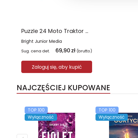
Puzzle 24 Moto Traktor CzuCzu
Bright Junior Media
69,90
zł
Sug. cena det.
(brutto)
Zaloguj się, aby kupić
NAJCZĘŚCIEJ KUPOWANE
TOP 100
TOP 100
Wyłączność
Wyłączność