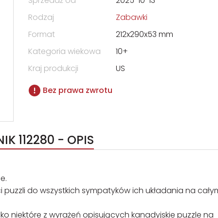
Sprzedaż od
2025-10-13
Rodzaj
Zabawki
Format
212x290x53 mm
Kategoria wiekowa
10+
Kraj produkcji
US
Bez prawa zwrotu
K 112280 - OPIS
e.
ści puzzli do wszystkich sympatyków ich układania na cały
ylko niektóre z wyrażeń opisujących kanadyjskie puzzle na