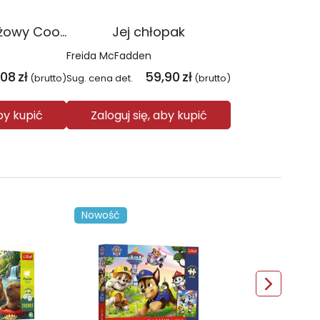
Plecak młodzieżowy Coolpack Jerry Daisy Black
Jej chłopak
Freida McFadden
,08
zł
59,90
zł
(brutto)
Sug. cena det.
(brutto)
aby kupić
Zaloguj się, aby kupić
Nowość