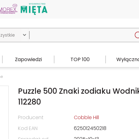

Zapowiedzi
TOP 100
Wyłączno
ne
Puzzle 500 Znaki zodiaku Wodni
112280
Producent
Cobble Hill
Kod EAN
625012450218