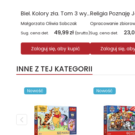
Biel. Kolory zła. Tom 3 wyd. 2025
Małgorzata Oliwia Sobczak
Opracowanie zbioro
49,99
zł
23,
Sug. cena det.
(brutto)
Sug. cena det.
Zaloguj się, aby kupić
Zaloguj się, ab
INNE Z TEJ KATEGORII
Nowość
Nowość