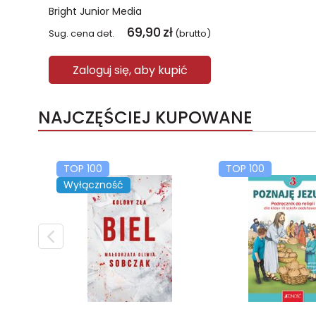
Bright Junior Media
69,90
zł
Sug. cena det.
(brutto)
Zaloguj się, aby kupić
NAJCZĘŚCIEJ KUPOWANE
TOP 100
TOP 100
Wyłączność