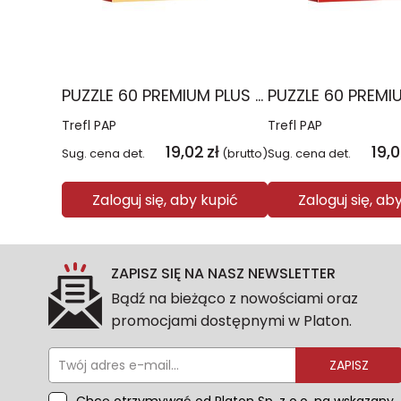
PUZZLE 60 PREMIUM PLUS KIDS Uśmiech i miód Kubuś Puchatek 17437
Trefl PAP
Trefl PAP
19,02
zł
19,
Sug. cena det.
(brutto)
Sug. cena det.
Zaloguj się, aby kupić
Zaloguj się, ab
ZAPISZ SIĘ NA NASZ NEWSLETTER
Bądź na bieżąco z nowościami oraz
promocjami dostępnymi w Platon.
ZAPISZ