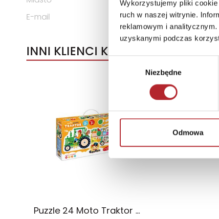
Wykorzystujemy pliki cookie 
ruch w naszej witrynie. Inf
E-mail
g3@g3poland.com
reklamowym i analitycznym. 
uzyskanymi podczas korzysta
INNI KLIENCI KUPOWALI
Wybór
Niezbędne
zgody
Odmowa
Puzzle 24 Moto Traktor CzuCzu