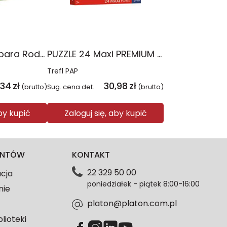
PUZZLE 160 Kapibara Rodzina Treflików 15446
PUZZLE 24 Maxi PREMIUM PLUS KIDS Wesoły spacer Psi Patrol 14388
Trefl PAP
,34
zł
30,98
zł
(brutto)
Sug. cena det.
(brutto)
aby kupić
Zaloguj się, aby kupić
IENTÓW
KONTAKT
22 329 50 00
acja
poniedziałek - piątek 8:00-16:00
nie
platon@platon.com.pl
blioteki