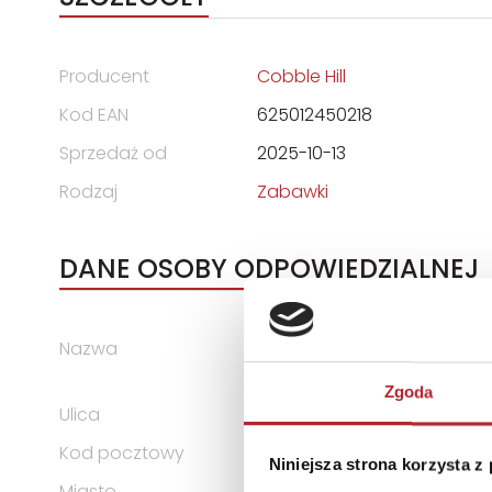
Producent
Cobble Hill
Kod EAN
625012450218
Sprzedaż od
2025-10-13
Rodzaj
Zabawki
DANE OSOBY ODPOWIEDZIALNEJ
Nazwa
G3 SPÓŁKA Z OGRANICZONĄ
KOMANDYTOWA
Zgoda
Ulica
ul. Spółdzielców 18A
Kod pocztowy
62-510
Niniejsza strona korzysta z
Miasto
Konin