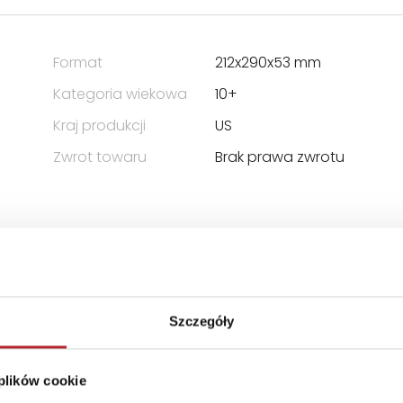
Format
212x290x53 mm
Kategoria wiekowa
10+
Kraj produkcji
US
Zwrot towaru
Brak prawa zwrotu
 ODPOWIEDZIALNOŚCIĄ SPÓŁKA
Szczegóły
 plików cookie