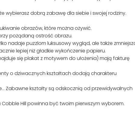
że wybierasz dobrą zabawę dla siebie i swojej rodziny.
ukiwanie obrazów, które można ożywić.
orzy pożądaną ostrość obrazu.
tylko nadaje puzzlom luksusowy wygląd, ale także zmniejsz
acznie lepiej niż gładkie wykończenie papieru.
najduje się plakat z motywem do ułożenia) mają fakturę
enty o dziwacznych kształtach dodają charakteru
one… Zabawne kształty są odskocznią od przewidywalnych
ka Cobble Hill powinna być twoim pierwszym wyborem.