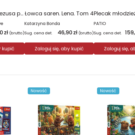
Religia Poznaję Jezusa podręcznik dla klasy 3 szkoły podstawowej
Łowca saren. Lena. Tom 4
we
Katarzyna Bonda
PATIO
00
zł
46,90
zł
159
(brutto)
Sug. cena det.
(brutto)
Sug. cena det.
y kupić
Zaloguj się, aby kupić
Zaloguj się, 
Nowość
Nowość