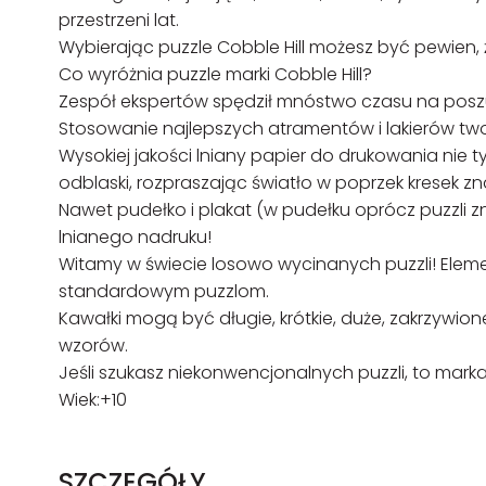
przestrzeni lat.
Wybierając puzzle Cobble Hill możesz być pewien, 
Co wyróżnia puzzle marki Cobble Hill?
Zespół ekspertów spędził mnóstwo czasu na posz
Stosowanie najlepszych atramentów i lakierów tw
Wysokiej jakości lniany papier do drukowania nie 
odblaski, rozpraszając światło w poprzek kresek zn
Nawet pudełko i plakat (w pudełku oprócz puzzli z
lnianego nadruku!
Witamy w świecie losowo wycinanych puzzli! Elem
standardowym puzzlom.
Kawałki mogą być długie, krótkie, duże, zakrzywi
wzorów.
Jeśli szukasz niekonwencjonalnych puzzli, to mar
Wiek:+10
SZCZEGÓŁY