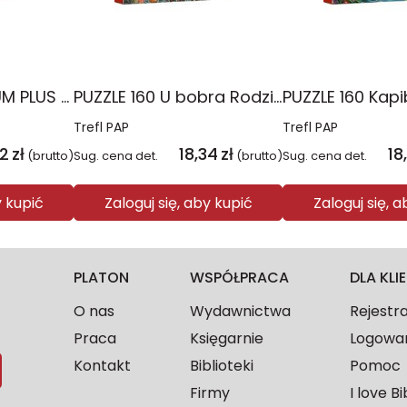
PUZZLE 60 PREMIUM PLUS KIDS Psie popołudnie Psi Patrol17432
PUZZLE 160 U bobra Rodzina Treflików 15448
Trefl PAP
Trefl PAP
02
zł
18,34
zł
18
(brutto)
Sug. cena det.
(brutto)
Sug. cena det.
y kupić
Zaloguj się, aby kupić
Zaloguj się, 
PLATON
WSPÓŁPRACA
DLA KL
O nas
Wydawnictwa
Rejestr
Praca
Księgarnie
Logowa
Kontakt
Biblioteki
Pomoc
Firmy
I love Bi