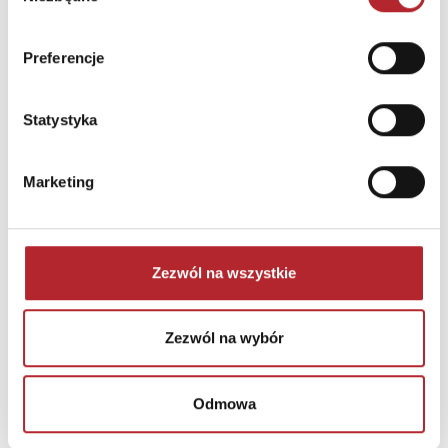
INNI KLIENCI KUPOWALI
Preferencje
Statystyka
Marketing
Zezwól na wszystkie
Zezwól na wybór
Puzzle 24 Moto Traktor CzuCzu
Bright Junior Media
Odmowa
69,90
zł
Sug. cena det.
(brutto)