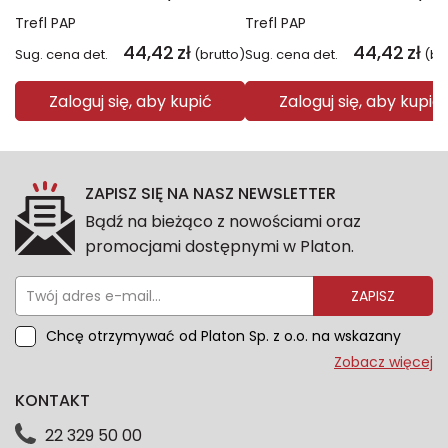
Trefl PAP
Trefl PAP
44,42
zł
44,42
zł
Sug. cena det.
(brutto)
Sug. cena det.
(br
Zaloguj się, aby kupić
Zaloguj się, aby kupić
ZAPISZ SIĘ NA NASZ NEWSLETTER
Bądź na bieżąco z nowościami oraz
promocjami dostępnymi w Platon.
ZAPISZ
Chcę otrzymywać od Platon Sp. z o.o. na wskazany
przeze mnie adres e-mail informacje marketingowe
Zobacz więcej
dotyczące oferty platon.com.pl. Wszelkie informacje
KONTAKT
dotyczące danych osobowych znajdziesz w naszej
Polityce prywatności. Zgodę możesz wycofać w
22 329 50 00
każdym czasie. Wycofanie zgody nie wpłynie na