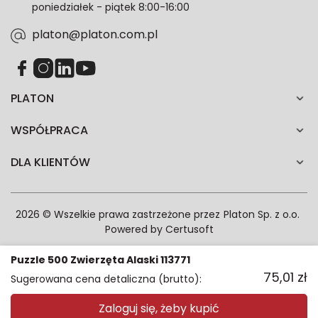
poniedziałek - piątek 8:00-16:00
zgodność z prawem przetwarzania dokonanego przed
jej wycofaniem.*
platon@platon.com.pl
PLATON
WSPÓŁPRACA
DLA KLIENTÓW
2026 © Wszelkie prawa zastrzeżone przez
Platon Sp. z o.o.
Powered by
Certusoft
Puzzle 500 Zwierzęta Alaski 113771
75,01
zł
Sugerowana cena detaliczna (brutto):
Zaloguj się, żeby kupić