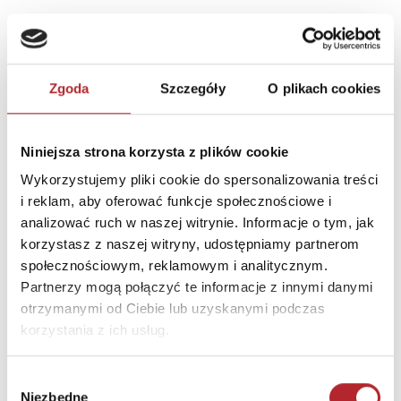
Kategoria wiekowa
10+
Kraj produkcji
VI
Zgoda
Szczegóły
O plikach cookies
Zwrot towaru
Brak prawa zwrotu
Niniejsza strona korzysta z plików cookie
DANE OSOBY ODPOWIEDZIALNEJ
Wykorzystujemy pliki cookie do spersonalizowania treści
Nazwa
G3 SPÓŁKA Z
i reklam, aby oferować funkcje społecznościowe i
OGRANICZONĄ
analizować ruch w naszej witrynie. Informacje o tym, jak
ODPOWIEDZIALNOŚCIĄ
korzystasz z naszej witryny, udostępniamy partnerom
SPÓŁKA KOMANDYTOWA
społecznościowym, reklamowym i analitycznym.
Partnerzy mogą połączyć te informacje z innymi danymi
Ulica
ul. Spółdzielców 18A
otrzymanymi od Ciebie lub uzyskanymi podczas
Kod pocztowy
62-510
korzystania z ich usług.
Miasto
Konin
Wybór
E-mail
g3@g3poland.com
Niezbędne
zgody