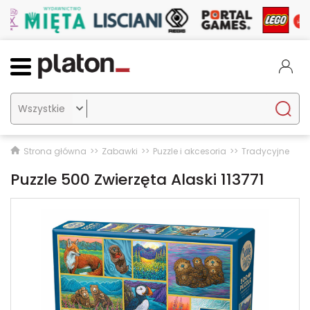

Strona główna
Zabawki
Puzzle i akcesoria
Tradycyjne
Puzzle 500 Zwierzęta Alaski 113771