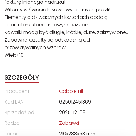
fakturę lnianego nadruku!
Witamy w świecie losowo wycinanych puzzli!
Elementy o dziwacznych kształtach dodają
charakteru standardowym puzzlom.
Kawałki mogą być długie, krótkie, duże, zakrzywione…
Zabawne kształty są odskocznią od
przewidywalnych wzorów.
Wiek:+10
SZCZEGÓŁY
Producent
Cobble Hill
Kod EAN
625012451369
Sprzedaż od
2025-12-08
Rodzaj
Zabawki
Format
210x288x53 mm