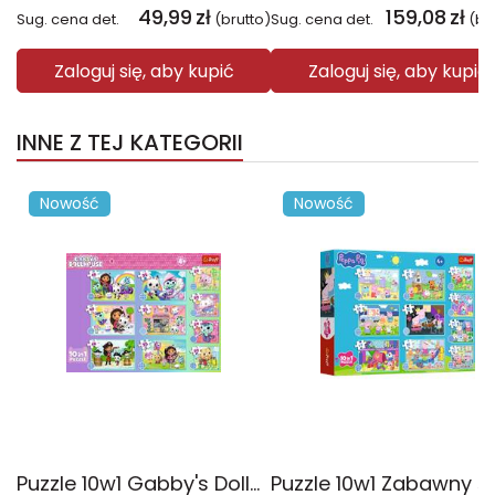
49,99
zł
159,08
zł
Sug. cena det.
(brutto)
Sug. cena det.
(br
Zaloguj się, aby kupić
Zaloguj się, aby kupić
INNE Z TEJ KATEGORII
Nowość
Nowość
Puzzle 10w1 Gabby's Dollhouse Gabby i jej świat 96014