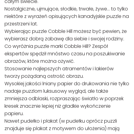
całym świecie.
Nostalgiczne, ujmujące, słodkie, trwałe, żywe… to tylko
niektóre z wyrażeń opisujących kanadyjskie puzzle na
przestrzeni lat.
Wybierając puzzle Cobble Hill możesz być pewien, że
wybierasz dobrą zabawę dla siebie i swojej rodziny.
Co wyróżnia puzzle marki Cobble Hill? Zespół
ekspertów spędził mnóstwo czasu na poszukiwanie
obrazów, które można ożywić.
Stosowanie najlepszych atramentów i lakierów
tworzy pożądaną ostrość obrazu.
Wysokiej jakości lniany papier do drukowania nie tylko
nadaje puzzlom luksusowy wygląd, ale także
zmniejsza odblaski, rozpraszając światło w poprzek
kresek znacznie lepiej niż gładkie wykończenie
papieru.
Nawet pudełko i plakat (w pudełku oprócz puzzli
znajduje się plakat z motywem do ułożenia) mają