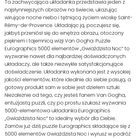
Ta zachwycająca układanka przedstawia jeden z
najsłynniejszych obrazów na świecie, ukazując
wirujące nocne niebo i tętniącą życiem wioskę Saint-
Rémy-de-Provence. Układając ją, poczujesz się,
jakbyś przeniósł się do wnętrza obrazu, otoczony
pięknem i tajemnicą wizji Van Gogha. Puzzle
Eurographics 5000 elementów „Gwiaździsta Noc” to
wyzwanie nawet dla najbardziej doświadczonych
układaczy, ale także niezwykle satysfakcjonujące
doświadczenie. Układanka wykonana jest z wysokiej
jakości elementów, które idealnie do siebie pasują, a
gotowy produkt sam w sobie jest dziełem sztuki.
Niezależnie od tego, czy jesteś fanem Van Gogha,
entuzjastą puzzli, czy po prostu szukasz wyzwania
5000-elementowa układanka Eurographics
„Gwiaździsta Noc” to idealny wybór dla Ciebie.
Zamów już dziś puzzle Eurographics składające się z
5000 elementów Gwiaździsta Noc i wyrusz w podróż