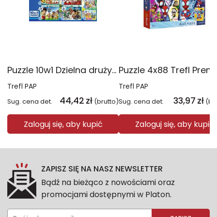
Puzzle 10w1 Dzielna drużyna Psiego Patrolu 96012
Trefl PAP
Trefl PAP
44,42
zł
33,97
zł
Sug. cena det.
(brutto)
Sug. cena det.
(br
Zaloguj się, aby kupić
Zaloguj się, aby kupić
ZAPISZ SIĘ NA NASZ NEWSLETTER
Bądź na bieżąco z nowościami oraz
promocjami dostępnymi w Platon.