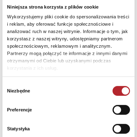
Ulica
ul. Janackovo nabrezi
Niniejsza strona korzysta z plików cookie
1076/2
Wykorzystujemy pliki cookie do spersonalizowania treści
Kod pocztowy
150-00
i reklam, aby oferować funkcje społecznościowe i
analizować ruch w naszej witrynie. Informacje o tym, jak
Miasto
Smíchov, 150 00 Praha 5
korzystasz z naszej witryny, udostępniamy partnerom
E-mail
service@eurographics.ca
społecznościowym, reklamowym i analitycznym.
Partnerzy mogą połączyć te informacje z innymi danymi
otrzymanymi od Ciebie lub uzyskanymi podczas
INNI KLIENCI KUPOWALI
korzystania z ich usług.
Wybór
Niezbędne
zgody
Preferencje
Statystyka