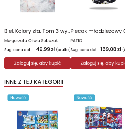
Biel. Kolory zła. Tom 3 wyd. 2025
Małgorzata Oliwia Sobczak
PATIO
49,99
zł
159,08
zł
Sug. cena det.
(brutto)
Sug. cena det.
(br
Zaloguj się, aby kupić
Zaloguj się, aby kupić
INNE Z TEJ KATEGORII
Nowość
Nowość