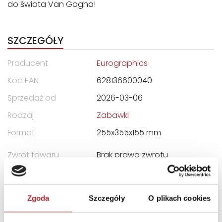
do świata Van Gogha!
SZCZEGÓŁY
Producent
Eurographics
Kod EAN
628136600040
Sprzedaż od
2026-03-06
Rodzaj
Zabawki
Format
255x355x155 mm
Zwrot towaru
Brak prawa zwrotu
DANE OSOBY ODPOWIEDZIALNEJ
Zgoda
Szczegóły
O plikach cookies
Nazwa
Eurographics s.r.o.