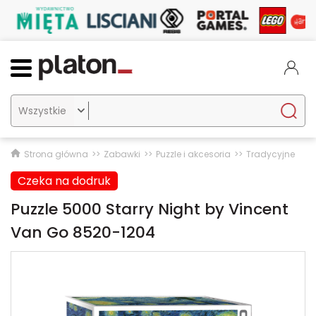

Strona główna
Zabawki
Puzzle i akcesoria
Tradycyjne
Czeka na dodruk
Puzzle 5000 Starry Night by Vincent
Van Go 8520-1204