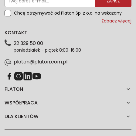
ZAPISZ
Chcę otrzymywać od Platon Sp. z o.o. na wskazany
przeze mnie adres e-mail informacje marketingowe
Zobacz więcej
dotyczące oferty platon.com.pl. Wszelkie informacje
KONTAKT
dotyczące danych osobowych znajdziesz w naszej
Polityce prywatności. Zgodę możesz wycofać w
22 329 50 00
każdym czasie. Wycofanie zgody nie wpłynie na
poniedziałek - piątek 8:00-16:00
zgodność z prawem przetwarzania dokonanego przed
jej wycofaniem.*
platon@platon.com.pl
PLATON
WSPÓŁPRACA
DLA KLIENTÓW