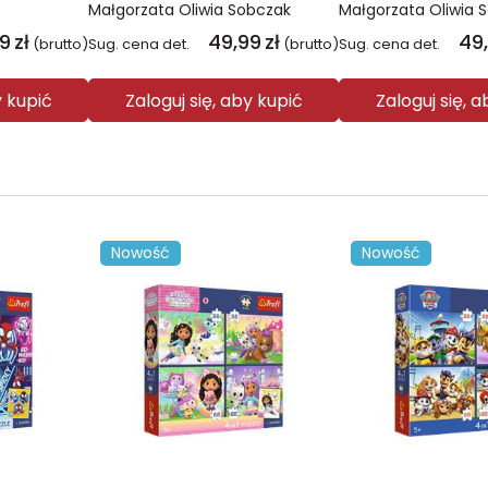
Małgorzata Oliwia Sobczak
Małgorzata Oliwia 
99
zł
49,99
zł
49
(brutto)
Sug. cena det.
(brutto)
Sug. cena det.
y kupić
Zaloguj się, aby kupić
Zaloguj się, 
Nowość
Nowość