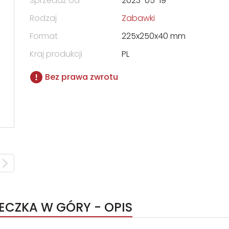
Sprzedaż od
2023-05-19
Rodzaj
Zabawki
Format
225x250x40 mm
Kraj produkcji
PL
Bez prawa zwrotu
 OBSERWACYJNE WYCIECZKA W GÓRY - OPIS