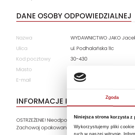
DANE OSOBY ODPOWIEDZIALNEJ
Nazwa
WYDAWNICTWO JAKO Jacek
Ulica
ul. Podhalańska 11c
Kod pocztowy
30-430
Miasto
Kraków
E-mail
biuro@wydawnictwojako.p
Zgoda
INFORMACJE I OSTRZEŻENIA
Niniejsza strona korzysta z
OSTRZEŻENIE! Nieodpowiednie dla dzieci w wieku poni
Wykorzystujemy pliki cookie 
Zachowaj opakowanie ze względu na zawarte na 
ruch w naszej witrynie. Inf