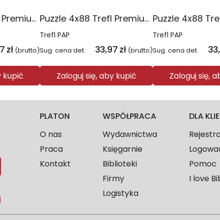
Puzzle 4x88 Trefl Premium Plus Kids Pajęczy dzień Spidey 34696
Puzzle 4x88 Trefl Premium Plus Kids Kocie harce Koci Domek Gabi 34694
Trefl PAP
Trefl PAP
97
zł
33,97
zł
33
(brutto)
Sug. cena det.
(brutto)
Sug. cena det.
y kupić
Zaloguj się, aby kupić
Zaloguj się, 
PLATON
WSPÓŁPRACA
DLA KL
O nas
Wydawnictwa
Rejestr
Praca
Księgarnie
Logowa
Kontakt
Biblioteki
Pomoc
Firmy
I love Bi
Logistyka
j