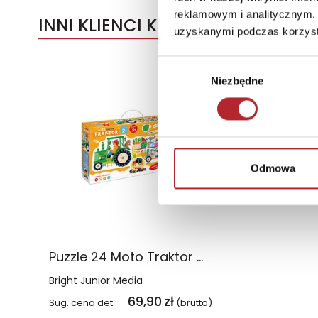
reklamowym i analitycznym. 
INNI KLIENCI KUPOWALI
uzyskanymi podczas korzysta
Wybór
Niezbędne
zgody
Odmowa
Puzzle 24 Moto Traktor CzuCzu
Bright Junior Media
69,90
zł
Sug. cena det.
(brutto)