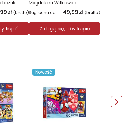
Sobczak
Magdalena Witkiewicz
,99
zł
49,99
zł
(brutto)
Sug. cena det.
(brutto)
aby kupić
Zaloguj się, aby kupić
Nowość