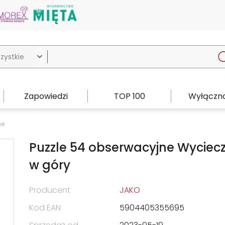

Zapowiedzi
TOP 100
Wyłączno
ne
Puzzle 54 obserwacyjne Wyciec
w góry
Producent
JAKO
Kod EAN
5904405355695