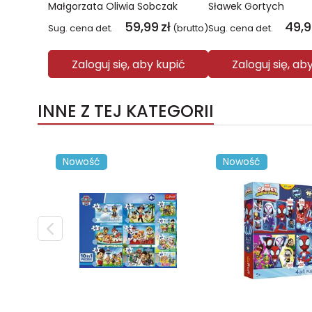
Małgorzata Oliwia Sobczak
Sławek Gortych
59,99
zł
49,
Sug. cena det.
(brutto)
Sug. cena det.
Zaloguj się, aby kupić
Zaloguj się, ab
INNE Z TEJ KATEGORII
Nowość
Nowość