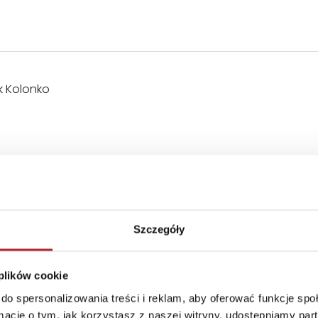
 Kolonko
l
Szczegóły
 plików cookie
żej 3 lat. Istnieje ryzyko zadławienia się małymi elementa
do spersonalizowania treści i reklam, aby oferować funkcje sp
nim ważne informacje.
ormacje o tym, jak korzystasz z naszej witryny, udostępniamy p