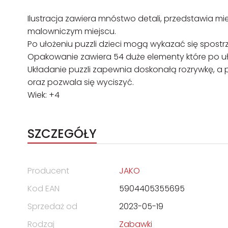
Ilustracja zawiera mnóstwo detali, przedstawia 
malowniczym miejscu.
Po ułożeniu puzzli dzieci mogą wykazać się spostr
Opakowanie zawiera 54 duże elementy które po uł
Układanie puzzli zapewnia doskonałą rozrywkę, a 
oraz pozwala się wyciszyć.
Wiek: +4
SZCZEGÓŁY
Producent
JAKO
Kod EAN
5904405355695
Sprzedaż od
2023-05-19
Rodzaj
Zabawki