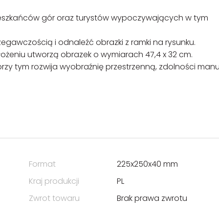
mieszkańców gór oraz turystów wypoczywających w tym
zegawczością i odnaleźć obrazki z ramki na rysunku.
ożeniu utworzą obrazek o wymiarach 47,4 x 32 cm.
przy tym rozwija wyobraźnię przestrzenną, zdolności man
Format
225x250x40 mm
Kraj produkcji
PL
Zwrot towaru
Brak prawa zwrotu