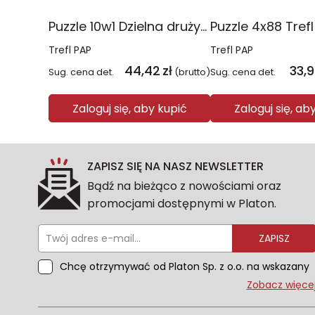
Puzzle 10w1 Dzielna drużyna Psiego Patrolu 96012
Trefl PAP
Trefl PAP
44,42
zł
33,
Sug. cena det.
(brutto)
Sug. cena det.
Zaloguj się, aby kupić
Zaloguj się, ab
ZAPISZ SIĘ NA NASZ NEWSLETTER
Bądź na bieżąco z nowościami oraz
promocjami dostępnymi w Platon.
ZAPISZ
Chcę otrzymywać od Platon Sp. z o.o. na wskazany
przeze mnie adres e-mail informacje
Zobacz więce
marketingowe dotyczące oferty platon.com.pl.
Wszelkie informacje dotyczące danych osobowych