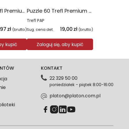
Puzzle 4x88 Trefl Premium Plus Kids Psia Straż Psi Patrol 34693
Puzzle 60 Trefl Premium Plus Kids Niesamowita przygoda Spidey Marvel 17429
Trefl PAP
,97
zł
19,00
zł
(brutto)
Sug. cena det.
(brutto)
aby kupić
Zaloguj się, aby kupić
IENTÓW
KONTAKT
22 329 50 00
acja
poniedziałek - piątek 8:00-16:00
nie
platon@platon.com.pl
blioteki