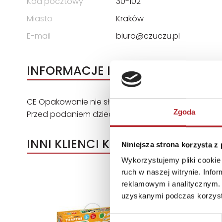
Kod pocztowy
30-102
Miasto
Kraków
E-mail
biuro@czuczu.pl
INFORMACJE I OSTRZEŻENIA
CE Opakowanie nie służy do zabawy. Zachowaj op
Zgoda
Przed podaniem dziecku upewnij się, że produkt je
INNI KLIENCI KUPOWALI
Niniejsza strona korzysta z
Wykorzystujemy pliki cookie 
ruch w naszej witrynie. Inf
reklamowym i analitycznym. 
uzyskanymi podczas korzysta
Wybór