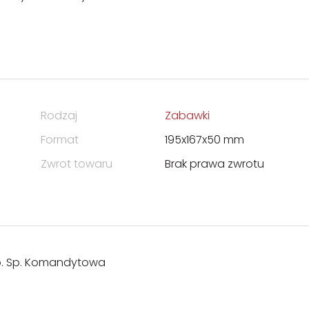
Rodzaj
Zabawki
Format
195x167x50 mm
Zwrot towaru
Brak prawa zwrotu
o.o. Sp. Komandytowa