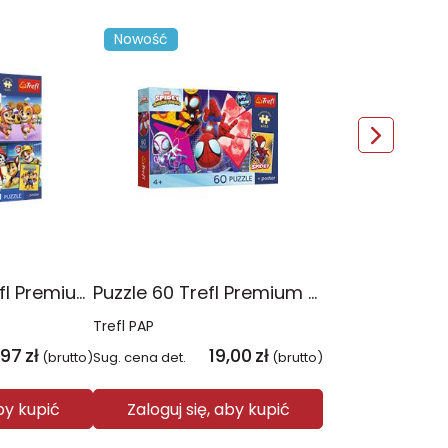
Nowość
Puzzle 4x88 Trefl Premium Plus Kids Psia Straż Psi Patrol 34693
Puzzle 60 Trefl Premium Plus Kids Niesamowita przygoda Spidey Marvel 17429
Trefl PAP
,97
zł
19,00
zł
(brutto)
Sug. cena det.
(brutto)
aby kupić
Zaloguj się, aby kupić