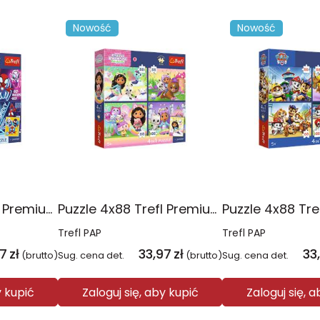
Nowość
Nowość
Puzzle 4x88 Trefl Premium Plus Kids Pajęczy dzień Spidey 34696
Puzzle 4x88 Trefl Premium Plus Kids Kocie harce Koci Domek Gabi 34694
Trefl PAP
Trefl PAP
97
zł
33,97
zł
33
(brutto)
Sug. cena det.
(brutto)
Sug. cena det.
y kupić
Zaloguj się, aby kupić
Zaloguj się, 