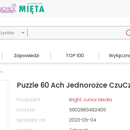

Zapowiedzi
TOP 100
Wyłączno
ne
Puzzle 60 Ach Jednorożce CzuC
Producent
Bright Junior Media
Kod EAN
5902983492405
Sprzedaż od
2023-05-04