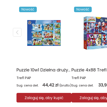
Nowość
Nowość
Puzzle 10w1 Dzielna drużyna Psiego Patrolu 96012
Trefl PAP
Trefl PAP
44,42
zł
33,
Sug. cena det.
(brutto)
Sug. cena det.
Zaloguj się, aby kupić
Zaloguj się, ab