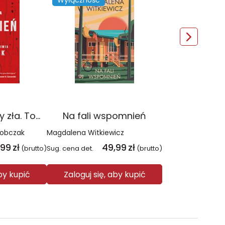
Wyłączność
Czerwień. Kolory zła. Tom 1 wyd. 2025
Na fali wspomnień
Sobczak
Magdalena Witkiewicz
,99
zł
49,99
zł
(brutto)
Sug. cena det.
(brutto)
aby kupić
Zaloguj się, aby kupić