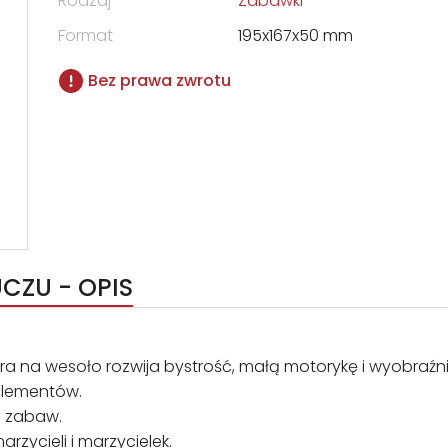
Rodzaj
Zabawki
Format
195x167x50 mm
Bez prawa zwrotu
CZU - OPIS
a na wesoło rozwija bystrość, małą motorykę i wyobraźni
 elementów.
h zabaw.
ycieli i marzycielek.