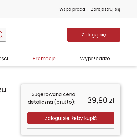
Współpraca
Zarejestruj się
Zaloguj się
ści
Promocje
Wyprzedaże
zu
Sugerowana cena
39,90
zł
detaliczna (brutto):
Zaloguj się, żeby kupić