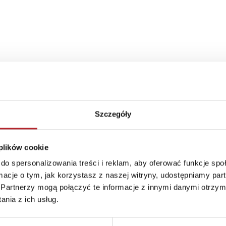
akowanie ze względu na zawarte na nim ważne informac
Szczegóły
st kompletny i nieuszkodzony.
 plików cookie
do spersonalizowania treści i reklam, aby oferować funkcje sp
ormacje o tym, jak korzystasz z naszej witryny, udostępniamy p
Partnerzy mogą połączyć te informacje z innymi danymi otrzym
nia z ich usług.