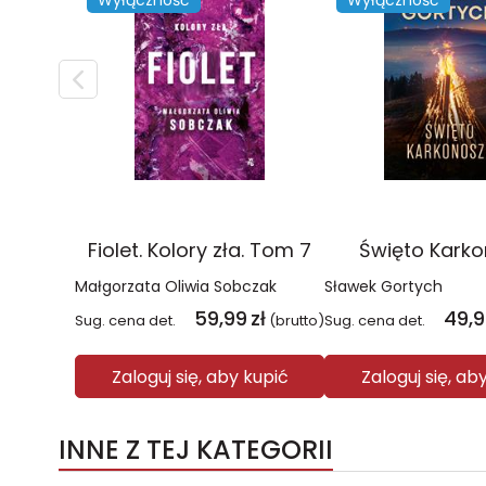
Wyłączność
Wyłączność
Fiolet. Kolory zła. Tom 7
Święto Kark
Małgorzata Oliwia Sobczak
Sławek Gortych
59,99
zł
49,
Sug. cena det.
(brutto)
Sug. cena det.
Zaloguj się, aby kupić
Zaloguj się, ab
INNE Z TEJ KATEGORII