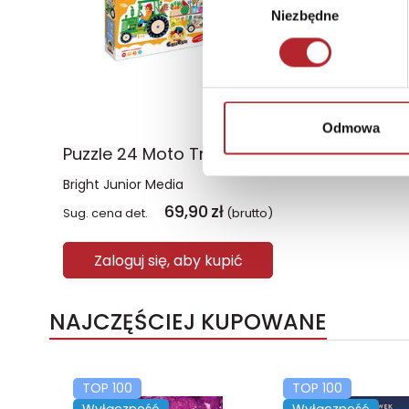
Niezbędne
zgody
Odmowa
Puzzle 24 Moto Traktor CzuCzu
Bright Junior Media
69,90
zł
Sug. cena det.
(brutto)
Zaloguj się, aby kupić
NAJCZĘŚCIEJ KUPOWANE
TOP 100
TOP 100