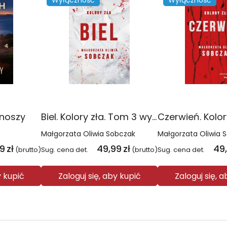
Wyłączność
Wyłączność
onoszy
Biel. Kolory zła. Tom 3 wyd. 2025
Małgorzata Oliwia Sobczak
Małgorzata Oliwia 
99
zł
49,99
zł
49
(brutto)
Sug. cena det.
(brutto)
Sug. cena det.
y kupić
Zaloguj się, aby kupić
Zaloguj się, 