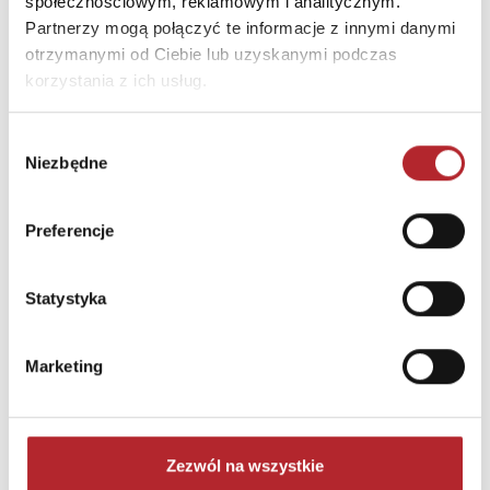
społecznościowym, reklamowym i analitycznym.
Partnerzy mogą połączyć te informacje z innymi danymi
otrzymanymi od Ciebie lub uzyskanymi podczas
korzystania z ich usług.
Wybór
Niezbędne
zgody
Preferencje
LISCIANI SLUMI SCIENCE GNIOTEK AKSOLOTL.
304-PL110322
ASKATO
Statystyka
58,07
zł
25,81
zł
Sug. cena det.
(brutto)
Sug. cena det.
(br
Zaloguj się, aby kupić
Zaloguj się, aby kupić
Marketing
NAJCZĘŚCIEJ KUPOWANE
zobacz więcej
Zezwól na wszystkie