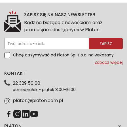
ZAPISZ SIĘ NA NASZ NEWSLETTER
Bądź na bieżąco z nowościami oraz
promocjami dostępnymi w Platon.
ZAPISZ
Chcę otrzymywać od Platon Sp. z o.o. na wskazany
przeze mnie adres e-mail informacje marketingowe
Zobacz więcej
dotyczące oferty platon.com.pl. Wszelkie informacje
KONTAKT
dotyczące danych osobowych znajdziesz w naszej
Polityce prywatności. Zgodę możesz wycofać w
22 329 50 00
każdym czasie. Wycofanie zgody nie wpłynie na
poniedziałek - piątek 8:00-16:00
zgodność z prawem przetwarzania dokonanego przed
jej wycofaniem.*
platon@platon.com.pl
PLATON