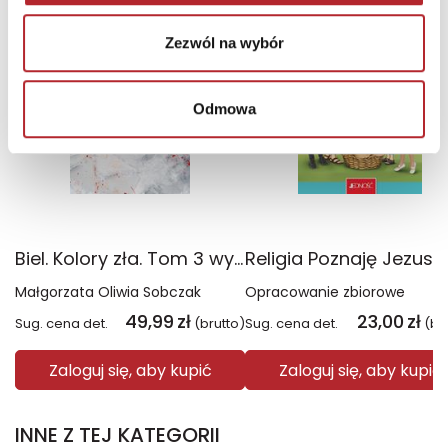
TOP 100
TOP 100
Wyłączność
Zezwól na wybór
Odmowa
Biel. Kolory zła. Tom 3 wyd. 2025
Małgorzata Oliwia Sobczak
Opracowanie zbiorowe
49,99
zł
23,00
zł
Sug. cena det.
(brutto)
Sug. cena det.
(br
Zaloguj się, aby kupić
Zaloguj się, aby kupić
INNE Z TEJ KATEGORII