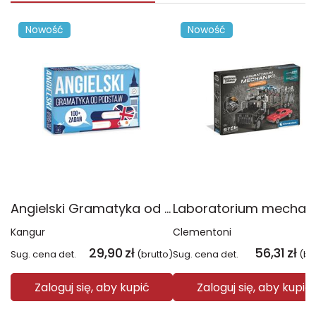
Nowość
Nowość
Angielski Gramatyka od podstaw
Kangur
Clementoni
29,90
zł
56,31
zł
Sug. cena det.
(brutto)
Sug. cena det.
(br
Zaloguj się, aby kupić
Zaloguj się, aby kupić