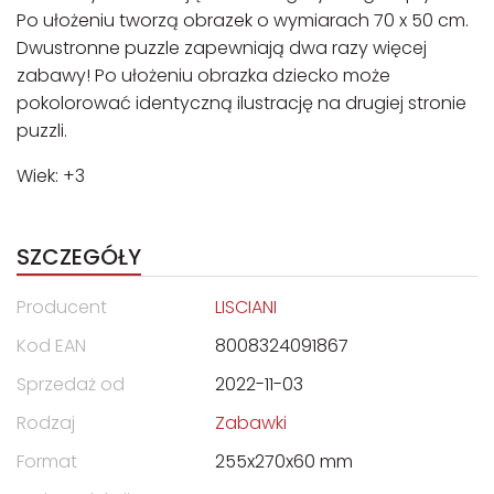
Po ułożeniu tworzą obrazek o wymiarach 70 x 50 cm.
Dwustronne puzzle zapewniają dwa razy więcej
zabawy! Po ułożeniu obrazka dziecko może
pokolorować identyczną ilustrację na drugiej stronie
puzzli.
Wiek: +3
SZCZEGÓŁY
Producent
LISCIANI
Kod EAN
8008324091867
Sprzedaż od
2022-11-03
Rodzaj
Zabawki
Format
255x270x60 mm