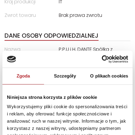
Kraj produkcji
IT
Zwrot towaru
Brak prawa zwrotu
DANE OSOBY ODPOWIEDZIALNEJ
Nazwa
P.P.U i H. DANTE Spółka z
o.o.
Ulica
ul. Rodakowskiego 1/5
Zgoda
Szczegóły
O plikach cookies
Kod pocztowy
71-345
Miasto
Szczecin
Niniejsza strona korzysta z plików cookie
Wykorzystujemy pliki cookie do spersonalizowania treści
INNI KLIENCI KUPOWALI
i reklam, aby oferować funkcje społecznościowe i
analizować ruch w naszej witrynie. Informacje o tym, jak
Nowość
korzystasz z naszej witryny, udostępniamy partnerom