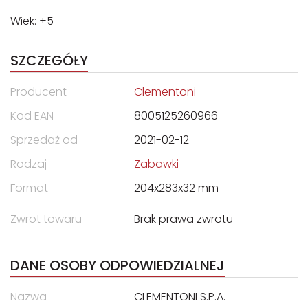
Wiek: +5
SZCZEGÓŁY
Producent
Clementoni
Kod EAN
8005125260966
Sprzedaż od
2021-02-12
Rodzaj
Zabawki
Format
204x283x32 mm
Zwrot towaru
Brak prawa zwrotu
DANE OSOBY ODPOWIEDZIALNEJ
Nazwa
CLEMENTONI S.P.A.