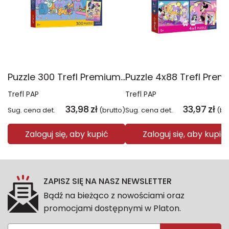
Puzzle 300 Trefl Premium Plus Kids Ekscytująca przygoda Disney Mickey Mouse 23045
Trefl PAP
Trefl PAP
33,98
zł
33,97
zł
Sug. cena det.
(brutto)
Sug. cena det.
(br
Zaloguj się, aby kupić
Zaloguj się, aby kupić
ZAPISZ SIĘ NA NASZ NEWSLETTER
Bądź na bieżąco z nowościami oraz
promocjami dostępnymi w Platon.