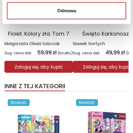
Odmowa
Fiolet. Kolory zła. Tom 7
Święto Karkonoszy
Małgorzata Oliwia Sobczak
Sławek Gortych
59,99
zł
49,99
zł
Sug. cena det.
(brutto)
Sug. cena det.
(br
Zaloguj się, aby kupić
Zaloguj się, aby kupić
INNE Z TEJ KATEGORII
Nowość
Nowość