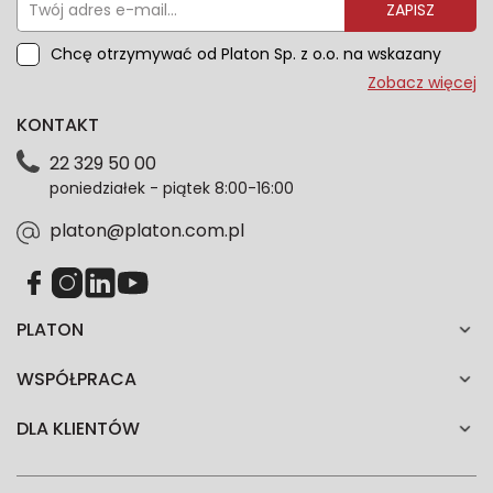
ZAPISZ
Chcę otrzymywać od Platon Sp. z o.o. na wskazany
przeze mnie adres e-mail informacje marketingowe
Zobacz więcej
dotyczące oferty platon.com.pl. Wszelkie informacje
KONTAKT
dotyczące danych osobowych znajdziesz w naszej
Polityce prywatności. Zgodę możesz wycofać w
22 329 50 00
każdym czasie. Wycofanie zgody nie wpłynie na
poniedziałek - piątek 8:00-16:00
zgodność z prawem przetwarzania dokonanego przed
jej wycofaniem.*
platon@platon.com.pl
PLATON
WSPÓŁPRACA
DLA KLIENTÓW