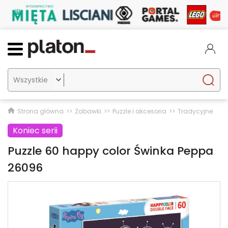

Strona główna
Zabawki
Puzzle i akcesoria
Tradycyjne
Koniec serii
Puzzle 60 happy color Świnka Peppa
26096