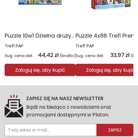
Puzzle 10w1 Dzielna drużyna Psiego Patrolu 96012
Trefl PAP
Trefl PAP
44,42
zł
33,97
zł
Sug. cena det.
(brutto)
Sug. cena det.
(br
Zaloguj się, aby kupić
Zaloguj się, aby kupić
ZAPISZ SIĘ NA NASZ NEWSLETTER
Bądź na bieżąco z nowościami oraz
promocjami dostępnymi w Platon.
ZAPISZ