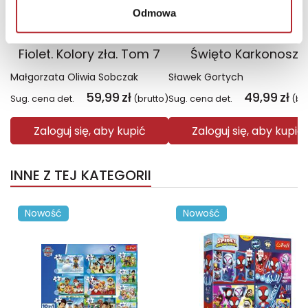
Odmowa
Fiolet. Kolory zła. Tom 7
Święto Karkonoszy
Małgorzata Oliwia Sobczak
Sławek Gortych
59,99
zł
49,99
zł
Sug. cena det.
(brutto)
Sug. cena det.
(br
Zaloguj się, aby kupić
Zaloguj się, aby kupić
INNE Z TEJ KATEGORII
Nowość
Nowość