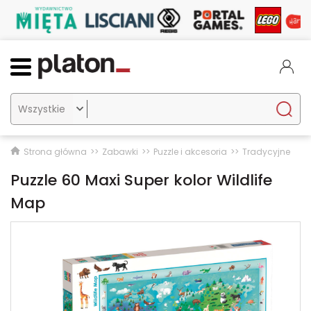

Strona główna
Zabawki
Puzzle i akcesoria
Tradycyjne
Puzzle 60 Maxi Super kolor Wildlife
Map