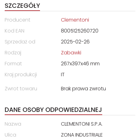
SZCZEGÓŁY
Producent
Clementoni
Kod EAN
8005125260720
Sprzedaż od
2025-02-26
Rodzaj
Zabawki
Format
267x397x46 mm
Kraj produkcji
IT
Zwrot towaru
Brak prawa zwrotu
DANE OSOBY ODPOWIEDZIALNEJ
Nazwa
CLEMENTONI S.P.A.
Ulica
ZONA INDUSTRIALE