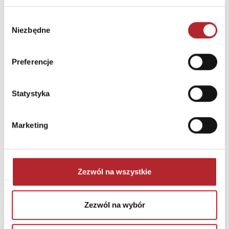
Puzzle 24 Moto Traktor CzuCzu
Wybór
Niezbędne
zgody
Bright Junior Media
69,90
zł
Sug. cena det.
(brutto)
Preferencje
Zaloguj się, aby kupić
Statystyka
NAJCZĘŚCIEJ KUPOWANE
zobacz więcej
Marketing
TOP 100
TOP 100
Wyłączność
Wyłączność
Zezwól na wszystkie
Zezwól na wybór