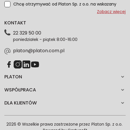
Chcę otrzymywać od Platon Sp. z o.o. na wskazany
przeze mnie adres e-mail informacje marketingowe
Zobacz więcej
dotyczące oferty platon.com.pl. Wszelkie informacje
KONTAKT
dotyczące danych osobowych znajdziesz w naszej
Polityce prywatności. Zgodę możesz wycofać w
22 329 50 00
każdym czasie. Wycofanie zgody nie wpłynie na
poniedziałek - piątek 8:00-16:00
zgodność z prawem przetwarzania dokonanego przed
jej wycofaniem.*
platon@platon.com.pl
PLATON
WSPÓŁPRACA
DLA KLIENTÓW
2026 © Wszelkie prawa zastrzeżone przez
Platon Sp. z o.o.