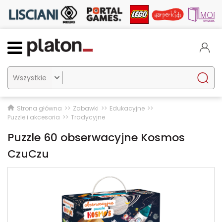

Strona główna
Zabawki
Edukacyjne
Puzzle i akcesoria
Tradycyjne
Puzzle 60 obserwacyjne Kosmos
CzuCzu