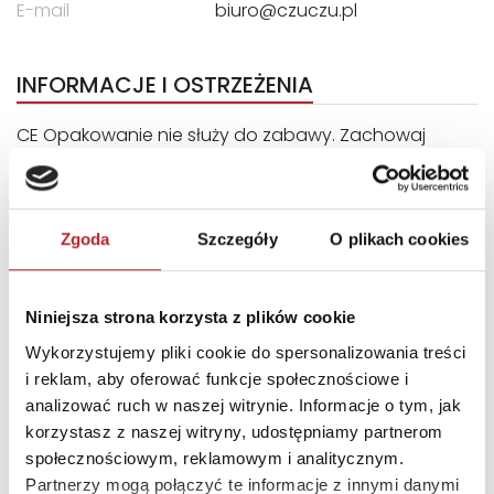
E-mail
biuro@czuczu.pl
INFORMACJE I OSTRZEŻENIA
CE Opakowanie nie służy do zabawy. Zachowaj
opakowanie ze względu na zawarte na nim ważne
informacje. Przed podaniem dziecku upewnij się, że
produkt jest kompletny i nieuszkodzony.
Zgoda
Szczegóły
O plikach cookies
INNI KLIENCI KUPOWALI
Niniejsza strona korzysta z plików cookie
Nowość
Wykorzystujemy pliki cookie do spersonalizowania treści
i reklam, aby oferować funkcje społecznościowe i
analizować ruch w naszej witrynie. Informacje o tym, jak
korzystasz z naszej witryny, udostępniamy partnerom
społecznościowym, reklamowym i analitycznym.
Partnerzy mogą połączyć te informacje z innymi danymi