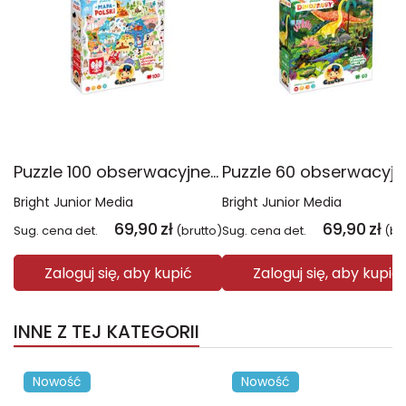
Puzzle 100 obserwacyjne Mapa Polski CzuCzu
Bright Junior Media
Bright Junior Media
69,90
zł
69,90
zł
Sug. cena det.
(brutto)
Sug. cena det.
(br
Zaloguj się, aby kupić
Zaloguj się, aby kupić
INNE Z TEJ KATEGORII
Nowość
Nowość