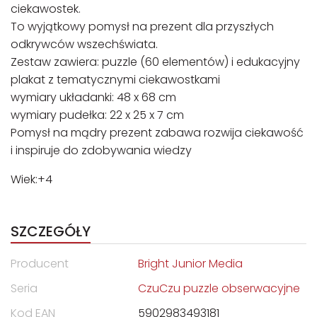
ciekawostek.
To wyjątkowy pomysł na prezent dla przyszłych
odkrywców wszechświata.
Zestaw zawiera: puzzle (60 elementów) i edukacyjny
plakat z tematycznymi ciekawostkami
wymiary układanki: 48 x 68 cm
wymiary pudełka: 22 x 25 x 7 cm
Pomysł na mądry prezent zabawa rozwija ciekawość
i inspiruje do zdobywania wiedzy
Wiek:+4
SZCZEGÓŁY
Producent
Bright Junior Media
Seria
CzuCzu puzzle obserwacyjne
Kod EAN
5902983493181