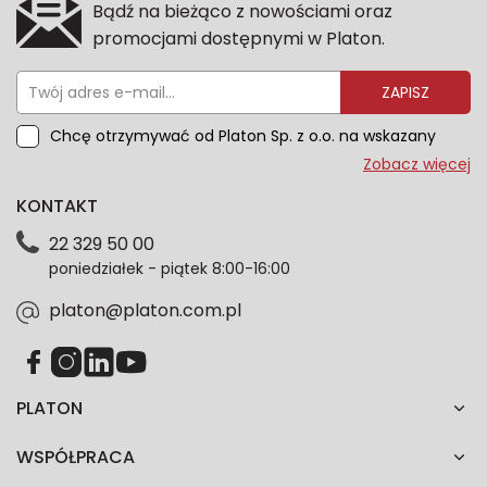
Bądź na bieżąco z nowościami oraz
promocjami dostępnymi w Platon.
ZAPISZ
Chcę otrzymywać od Platon Sp. z o.o. na wskazany
przeze mnie adres e-mail informacje marketingowe
Zobacz więcej
dotyczące oferty platon.com.pl. Wszelkie informacje
KONTAKT
dotyczące danych osobowych znajdziesz w naszej
Polityce prywatności. Zgodę możesz wycofać w
22 329 50 00
każdym czasie. Wycofanie zgody nie wpłynie na
poniedziałek - piątek 8:00-16:00
zgodność z prawem przetwarzania dokonanego przed
jej wycofaniem.*
platon@platon.com.pl
PLATON
WSPÓŁPRACA