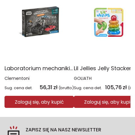
Laboratorium mechaniki Transporter 50290
Clementoni
GOLIATH
56,31
zł
105,76
zł
Sug. cena det.
(brutto)
Sug. cena det.
(br
Zaloguj się, aby kupić
Zaloguj się, aby kupić
ZAPISZ SIĘ NA NASZ NEWSLETTER