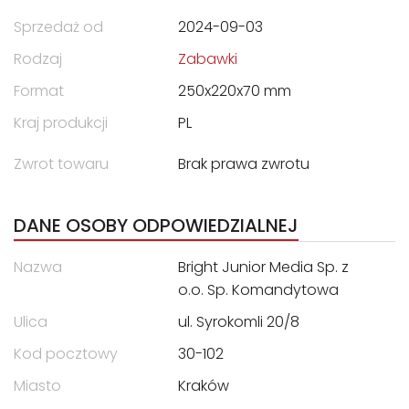
Sprzedaż od
2024-09-03
Rodzaj
Zabawki
Format
250x220x70 mm
Kraj produkcji
PL
Zwrot towaru
Brak prawa zwrotu
DANE OSOBY ODPOWIEDZIALNEJ
Nazwa
Bright Junior Media Sp. z
o.o. Sp. Komandytowa
Ulica
ul. Syrokomli 20/8
Kod pocztowy
30-102
Miasto
Kraków