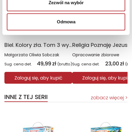
Zezwól na wybór
Odmowa
Biel. Kolory zła. Tom 3 wyd. 2025
Małgorzata Oliwia Sobczak
Opracowanie zbiorowe
49,99
zł
23,00
zł
Sug. cena det.
(brutto)
Sug. cena det.
(br
Zaloguj się, aby kupić
Zaloguj się, aby kupić
INNE Z TEJ SERII
zobacz więcej