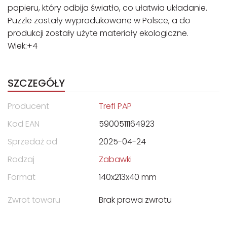
papieru, który odbija światło, co ułatwia układanie.
Puzzle zostały wyprodukowane w Polsce, a do
produkcji zostały użyte materiały ekologiczne.
Wiek:+4
SZCZEGÓŁY
Producent
Trefl PAP
Kod EAN
5900511164923
Sprzedaż od
2025-04-24
Rodzaj
Zabawki
Format
140x213x40 mm
Zwrot towaru
Brak prawa zwrotu