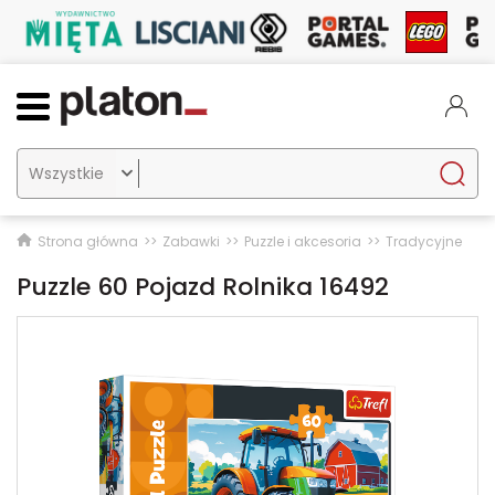

Strona główna
Zabawki
Puzzle i akcesoria
Tradycyjne
Puzzle 60 Pojazd Rolnika 16492