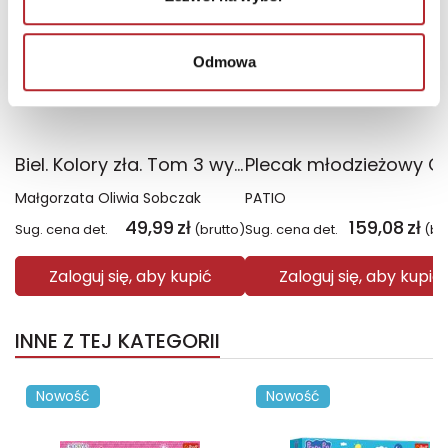
Odmowa
Biel. Kolory zła. Tom 3 wyd. 2025
Małgorzata Oliwia Sobczak
PATIO
49,99
zł
159,08
zł
Sug. cena det.
(brutto)
Sug. cena det.
(br
Zaloguj się, aby kupić
Zaloguj się, aby kupić
INNE Z TEJ KATEGORII
Nowość
Nowość