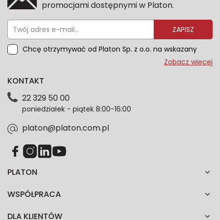
promocjami dostępnymi w Platon.
ZAPISZ
Chcę otrzymywać od Platon Sp. z o.o. na wskazany
przeze mnie adres e-mail informacje marketingowe
Zobacz więcej
dotyczące oferty platon.com.pl. Wszelkie informacje
KONTAKT
dotyczące danych osobowych znajdziesz w naszej
Polityce prywatności. Zgodę możesz wycofać w
22 329 50 00
każdym czasie. Wycofanie zgody nie wpłynie na
poniedziałek - piątek 8:00-16:00
zgodność z prawem przetwarzania dokonanego przed
jej wycofaniem.*
platon@platon.com.pl
PLATON
WSPÓŁPRACA
DLA KLIENTÓW