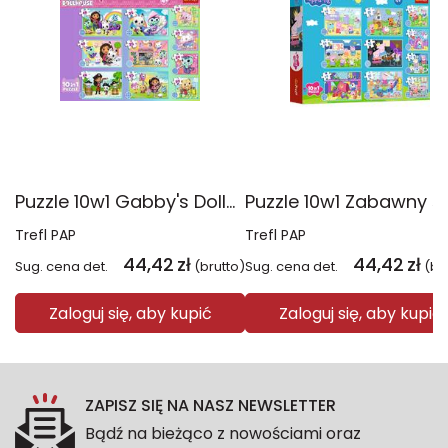
Puzzle 10w1 Gabby's Dollhouse Gabby i jej świat 96014
Trefl PAP
Trefl PAP
44,42
zł
44,42
zł
Sug. cena det.
(brutto)
Sug. cena det.
(br
Zaloguj się, aby kupić
Zaloguj się, aby kupić
ZAPISZ SIĘ NA NASZ NEWSLETTER
Bądź na bieżąco z nowościami oraz