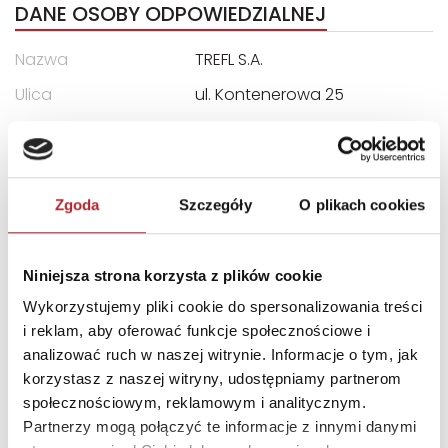
DANE OSOBY ODPOWIEDZIALNEJ
Nazwa
TREFL S.A.
Ulica
ul. Kontenerowa 25
Kod pocztowy
81-155
Miasto
Gdynia
E-mail
trefl@trefl.com
Zgoda
Szczegóły
O plikach cookies
INNI KLIENCI KUPOWALI
Niniejsza strona korzysta z plików cookie
Wykorzystujemy pliki cookie do spersonalizowania treści
i reklam, aby oferować funkcje społecznościowe i
analizować ruch w naszej witrynie. Informacje o tym, jak
korzystasz z naszej witryny, udostępniamy partnerom
społecznościowym, reklamowym i analitycznym.
Partnerzy mogą połączyć te informacje z innymi danymi