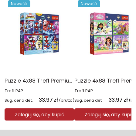
Nowość
Nowość
Puzzle 4x88 Trefl Premium Plus Kids Pajęczy dzień Spidey 34696
Trefl PAP
Trefl PAP
33,97
zł
33,97
zł
Sug. cena det.
(brutto)
Sug. cena det.
(br
Zaloguj się, aby kupić
Zaloguj się, aby kupić