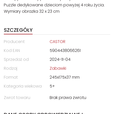
Puzzle dedykowane dzieciom powyżej 4 roku życia.
Wymiary obrazka 32 x 23 cm
SZCZEGÓŁY
Producent
CASTOR
Kod EAN
5904438066261
Sprzedaż od
2024-11-04
Rodzaj
Zabawki
Format
245x175x37 mm
Kategoria wiekowa
5+
Zwrot towaru
Brak prawa zwrotu