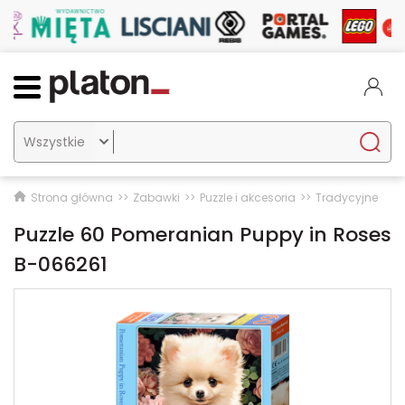

Strona główna
Zabawki
Puzzle i akcesoria
Tradycyjne
Puzzle 60 Pomeranian Puppy in Roses
B-066261