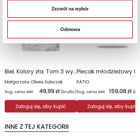
Zezwól na wybór
Odmowa
Biel. Kolory zła. Tom 3 wyd. 2025
Małgorzata Oliwia Sobczak
PATIO
49,99
zł
159,08
zł
Sug. cena det.
(brutto)
Sug. cena det.
(br
Zaloguj się, aby kupić
Zaloguj się, aby kupić
INNE Z TEJ KATEGORII