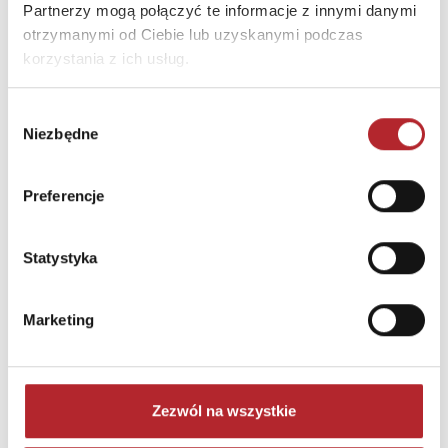
Partnerzy mogą połączyć te informacje z innymi danymi
otrzymanymi od Ciebie lub uzyskanymi podczas
korzystania z ich usług.
Wybór
Niezbędne
zgody
Puzzle 24 Moto Traktor CzuCzu
Preferencje
Bright Junior Media
69,90
zł
Sug. cena det.
(brutto)
Statystyka
Zaloguj się, aby kupić
Marketing
NAJCZĘŚCIEJ KUPOWANE
zobacz więcej
Zezwól na wszystkie
TOP 100
TOP 100
Wyłączność