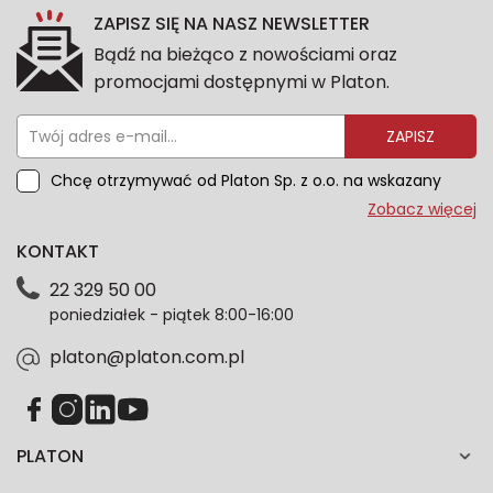
ZAPISZ SIĘ NA NASZ NEWSLETTER
Bądź na bieżąco z nowościami oraz
promocjami dostępnymi w Platon.
ZAPISZ
Chcę otrzymywać od Platon Sp. z o.o. na wskazany
przeze mnie adres e-mail informacje marketingowe
Zobacz więcej
dotyczące oferty platon.com.pl. Wszelkie informacje
KONTAKT
dotyczące danych osobowych znajdziesz w naszej
Polityce prywatności. Zgodę możesz wycofać w
22 329 50 00
każdym czasie. Wycofanie zgody nie wpłynie na
poniedziałek - piątek 8:00-16:00
zgodność z prawem przetwarzania dokonanego przed
jej wycofaniem.*
platon@platon.com.pl
PLATON