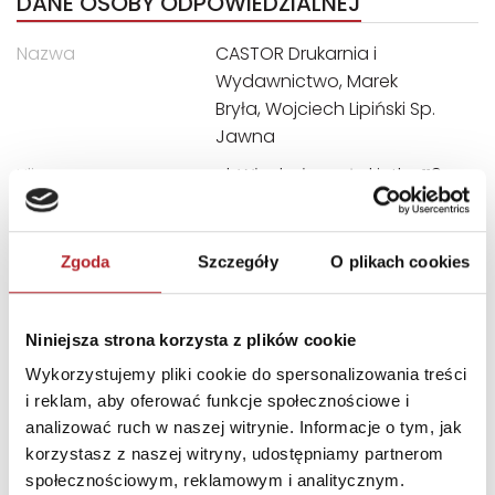
DANE OSOBY ODPOWIEDZIALNEJ
Nazwa
CASTOR Drukarnia i
Wydawnictwo, Marek
Bryła, Wojciech Lipiński Sp.
Jawna
Ulica
ul. Władysława Łokietka 119
Kod pocztowy
31-263
Miasto
Kraków
Zgoda
Szczegóły
O plikach cookies
E-mail
castor@castor.pl
Niniejsza strona korzysta z plików cookie
INNI KLIENCI KUPOWALI
Wykorzystujemy pliki cookie do spersonalizowania treści
i reklam, aby oferować funkcje społecznościowe i
analizować ruch w naszej witrynie. Informacje o tym, jak
korzystasz z naszej witryny, udostępniamy partnerom
społecznościowym, reklamowym i analitycznym.