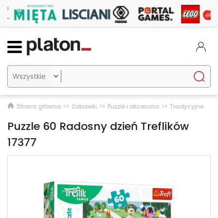

Strona główna
Zabawki
Puzzle i akcesoria
Tradycyjne
Puzzle 60 Radosny dzień Treflików
17377