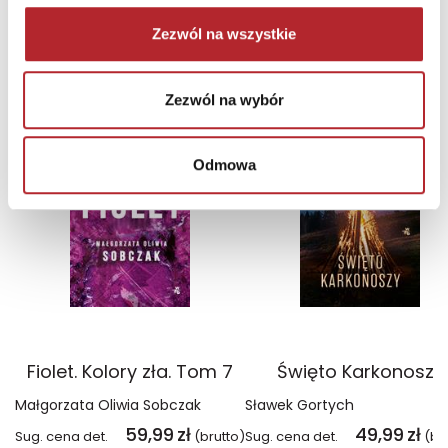
Zezwól na wszystkie
NAJCZĘŚCIEJ KUPOWANE
zobacz więcej
Zezwól na wybór
TOP 100
TOP 100
Wyłączność
Wyłączność
Odmowa
Fiolet. Kolory zła. Tom 7
Święto Karkonoszy
Małgorzata Oliwia Sobczak
Sławek Gortych
59,99
zł
49,99
zł
Sug. cena det.
(brutto)
Sug. cena det.
(br