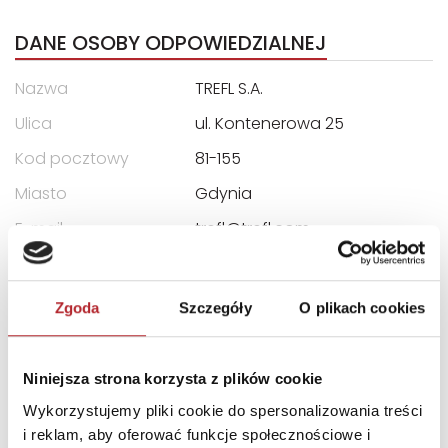
DANE OSOBY ODPOWIEDZIALNEJ
Nazwa
TREFL S.A.
Ulica
ul. Kontenerowa 25
Kod pocztowy
81-155
Miasto
Gdynia
E-mail
trefl@trefl.com
INFORMACJE I OSTRZEŻENIA
Zgoda
Szczegóły
O plikach cookies
"OSTRZEŻENIE Nieodpowiednie dla dzieci w wieku
poniżej 3 lat. Istnieje ryzyko zadławienia się małymi
Niniejsza strona korzysta z plików cookie
elementami. WARNING Not suitable for children under
Wykorzystujemy pliki cookie do spersonalizowania treści
three years. There is a risk of choking on small parts."
i reklam, aby oferować funkcje społecznościowe i