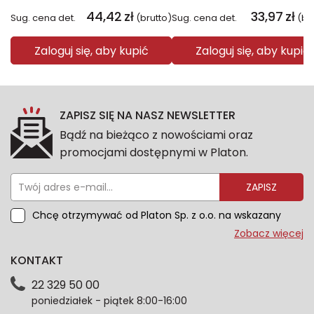
44,42
zł
33,97
zł
Sug. cena det.
(brutto)
Sug. cena det.
(br
Zaloguj się, aby kupić
Zaloguj się, aby kupić
ZAPISZ SIĘ NA NASZ NEWSLETTER
Bądź na bieżąco z nowościami oraz
promocjami dostępnymi w Platon.
ZAPISZ
Chcę otrzymywać od Platon Sp. z o.o. na wskazany
przeze mnie adres e-mail informacje marketingowe
Zobacz więcej
dotyczące oferty platon.com.pl. Wszelkie informacje
KONTAKT
dotyczące danych osobowych znajdziesz w naszej
Polityce prywatności. Zgodę możesz wycofać w
22 329 50 00
każdym czasie. Wycofanie zgody nie wpłynie na
poniedziałek - piątek 8:00-16:00
zgodność z prawem przetwarzania dokonanego przed