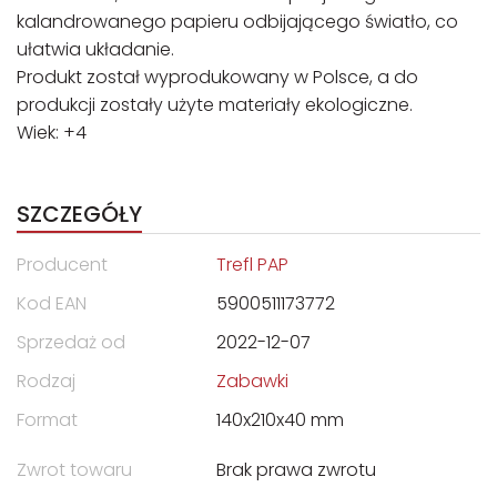
kalandrowanego papieru odbijającego światło, co
ułatwia układanie.
Produkt został wyprodukowany w Polsce, a do
produkcji zostały użyte materiały ekologiczne.
Wiek: +4
SZCZEGÓŁY
Producent
Trefl PAP
Kod EAN
5900511173772
Sprzedaż od
2022-12-07
Rodzaj
Zabawki
Format
140x210x40 mm
Zwrot towaru
Brak prawa zwrotu