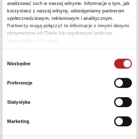
analizować ruch w naszej witrynie. Informacje o tym, jak
INNI KLIENCI KUPOWALI
korzystasz z naszej witryny, udostępniamy partnerom
społecznościowym, reklamowym i analitycznym.
Partnerzy mogą połączyć te informacje z innymi danymi
otrzymanymi od Ciebie lub uzyskanymi podczas
korzystania z ich usług.
Wybór
Niezbędne
zgody
Preferencje
Statystyka
Puzzle 24 Moto Traktor CzuCzu
Bright Junior Media
Marketing
69,90
zł
Sug. cena det.
(brutto)
Zaloguj się, aby kupić