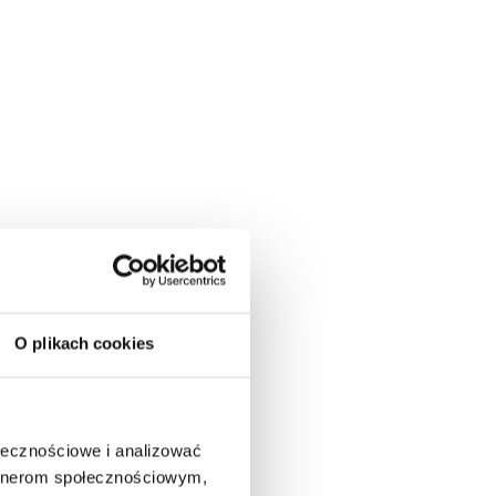
O plikach cookies
ostać
ktywa
i na
ołecznościowe i analizować
artnerom społecznościowym,