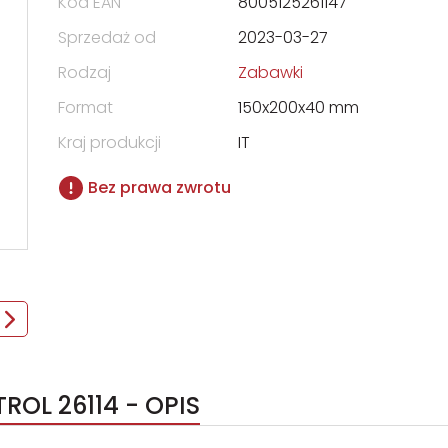
Kod EAN
8005125261147
Sprzedaż od
2023-03-27
Rodzaj
Zabawki
Format
150x200x40 mm
Kraj produkcji
IT
Bez prawa zwrotu
ROL 26114 - OPIS