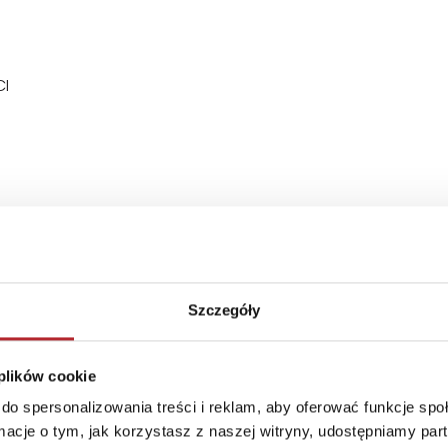
CI
Szczegóły
iera małe części, które łatwo połknąć lub które mogą się d
a. <br>Produkt jest zgodny z przepisami unijnymi: Dyre
 z gry/zabawki, należy przestrzegać instrukcji i informacj
 plików cookie
do spersonalizowania treści i reklam, aby oferować funkcje sp
ormacje o tym, jak korzystasz z naszej witryny, udostępniamy p