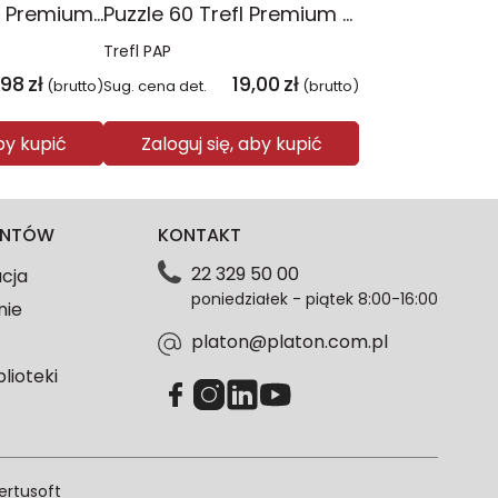
Puzzle 300 Trefl Premium Plus Kids Disney Marvel the Avengers Siła Drużyny 23046
Puzzle 60 Trefl Premium Plus Kids Marvel Razem Silniejsi 17436
Trefl PAP
,98
zł
19,00
zł
(brutto)
Sug. cena det.
(brutto)
aby kupić
Zaloguj się, aby kupić
IENTÓW
KONTAKT
22 329 50 00
acja
poniedziałek - piątek 8:00-16:00
nie
platon@platon.com.pl
blioteki
ertusoft