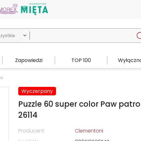

Zapowiedzi
TOP 100
Wyłączno
ne
Wyczerpany
Puzzle 60 super color Paw patro
26114
Producent
Clementoni