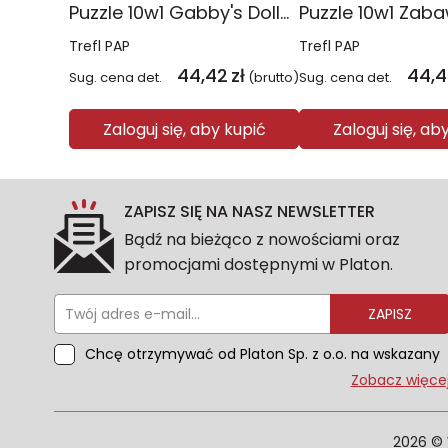
Puzzle 10w1 Gabby's Dollhouse Gabby i jej świat 96014
Trefl PAP
Trefl PAP
44,42
zł
44,4
Sug. cena det.
(brutto)
Sug. cena det.
Zaloguj się, aby kupić
Zaloguj się, ab
ZAPISZ SIĘ NA NASZ NEWSLETTER
Bądź na bieżąco z nowościami oraz
promocjami dostępnymi w Platon.
ZAPISZ
Chcę otrzymywać od Platon Sp. z o.o. na wskazany
przeze mnie adres e-mail informacje
Zobacz więce
marketingowe dotyczące oferty platon.com.pl.
Wszelkie informacje dotyczące danych osobowych
znajdziesz w naszej Polityce prywatności. Zgodę
2026 © 