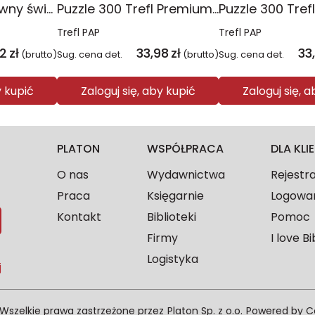
Puzzle 10w1 Zabawny świat Peppy 96013
Puzzle 300 Trefl Premium Plus Kids Disney Marvel Spiderman ukryty bohater 23047
Trefl PAP
Trefl PAP
2
zł
33,98
zł
33
(brutto)
Sug. cena det.
(brutto)
Sug. cena det.
y kupić
Zaloguj się, aby kupić
Zaloguj się, 
PLATON
WSPÓŁPRACA
DLA KL
O nas
Wydawnictwa
Rejestr
Praca
Księgarnie
Logowa
Kontakt
Biblioteki
Pomoc
Firmy
I love Bi
Logistyka
j
Wszelkie prawa zastrzeżone przez
Platon Sp. z o.o.
Powered by
C