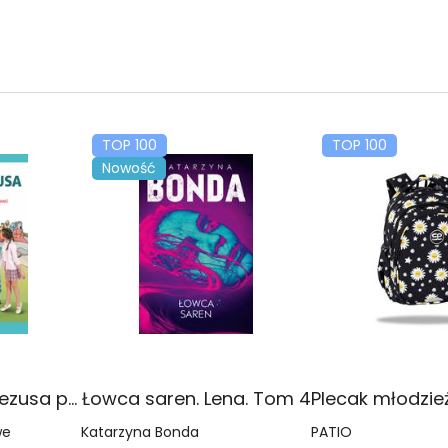
TOP 100
TOP 100
Nowość
Religia Poznaję Jezusa podręcznik dla klasy 3 szkoły podstawowej
Łowca saren. Lena. Tom 4
we
Katarzyna Bonda
PATIO