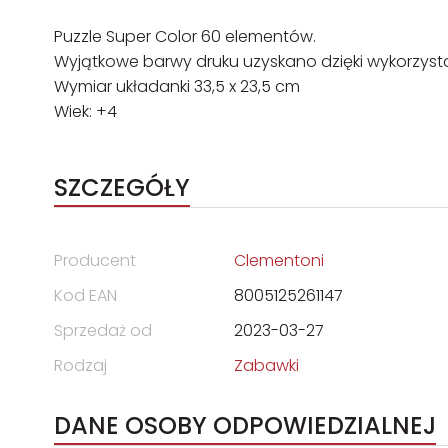
Puzzle Super Color 60 elementów.
Wyjątkowe barwy druku uzyskano dzięki wykorzystan
Wymiar układanki 33,5 x 23,5 cm
Wiek: +4
SZCZEGÓŁY
Producent
Clementoni
Kod EAN
8005125261147
Sprzedaż od
2023-03-27
Rodzaj
Zabawki
DANE OSOBY ODPOWIEDZIALNEJ