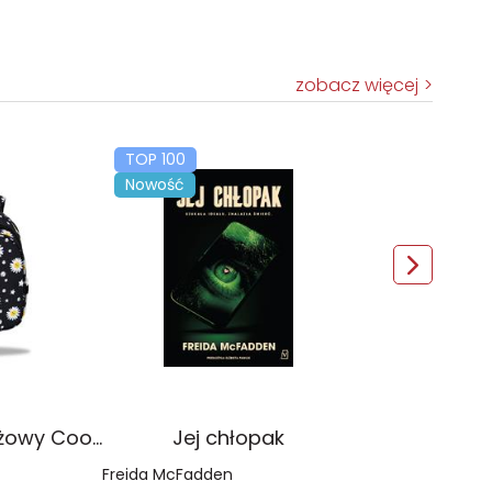
zobacz więcej
TOP 100
Nowość
Plecak młodzieżowy Coolpack Jerry Daisy Black
Jej chłopak
Freida McFadden