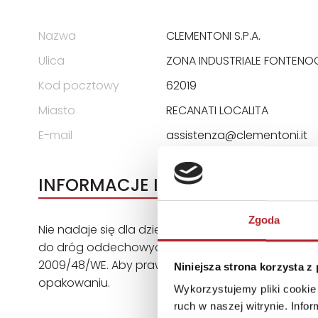
Nazwa
CLEMENTONI S.P.A.
Ulica
ZONA INDUSTRIALE FONTENO
Kod pocztowy
62019
Miasto
RECANATI LOCALITA
E-mail
assistenza@clementoni.it
INFORMACJE I OSTRZEŻENIA
Zgoda
Nie nadaje się dla dzieci poniżej 36 miesięcy. Zaw
do dróg oddechowych. Niebezpieczeństwo uduszeni
2009/48/WE. Aby prawidłowo i bezpiecznie korzystać
Niniejsza strona korzysta z
opakowaniu.
Wykorzystujemy pliki cookie 
ruch w naszej witrynie. Inf