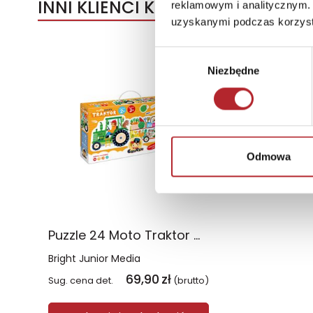
INNI KLIENCI KUPOWALI
reklamowym i analitycznym. 
uzyskanymi podczas korzysta
Wybór
Niezbędne
zgody
Odmowa
Puzzle 24 Moto Traktor CzuCzu
Bright Junior Media
69,90
zł
Sug. cena det.
(brutto)