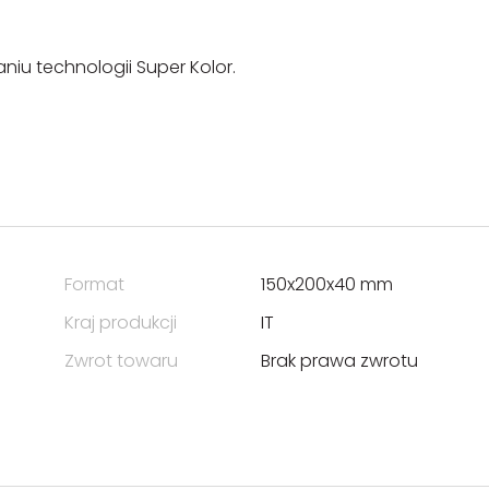
iu technologii Super Kolor.
Format
150x200x40 mm
Kraj produkcji
IT
Zwrot towaru
Brak prawa zwrotu