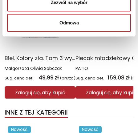
Zezwól na wybór
Odmowa
Biel. Kolory zła. Tom 3 wyd. 2025
Małgorzata Oliwia Sobczak
PATIO
49,99
zł
159,08
zł
Sug. cena det.
(brutto)
Sug. cena det.
(br
Zaloguj się, aby kupić
Zaloguj się, aby kupić
INNE Z TEJ KATEGORII
Nowość
Nowość