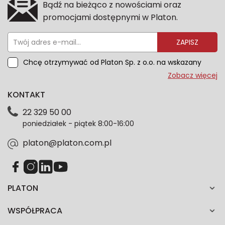
Bądź na bieżąco z nowościami oraz
promocjami dostępnymi w Platon.
ZAPISZ
Chcę otrzymywać od Platon Sp. z o.o. na wskazany
przeze mnie adres e-mail informacje marketingowe
Zobacz więcej
dotyczące oferty platon.com.pl. Wszelkie informacje
KONTAKT
dotyczące danych osobowych znajdziesz w naszej
Polityce prywatności. Zgodę możesz wycofać w
22 329 50 00
każdym czasie. Wycofanie zgody nie wpłynie na
poniedziałek - piątek 8:00-16:00
zgodność z prawem przetwarzania dokonanego przed
jej wycofaniem.*
platon@platon.com.pl
PLATON
WSPÓŁPRACA