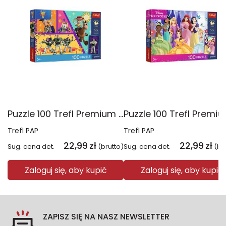
Puzzle 100 Trefl Premium Plus Kids Zabawki w akcji Toy Story 16556
Trefl PAP
Trefl PAP
22,99
zł
22,99
zł
Sug. cena det.
(brutto)
Sug. cena det.
(br
Zaloguj się, aby kupić
Zaloguj się, aby kupić
ZAPISZ SIĘ NA NASZ NEWSLETTER