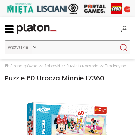

Strona główna
Zabawki
Puzzle i akcesoria
Tradycyjne
Puzzle 60 Urocza Minnie 17360