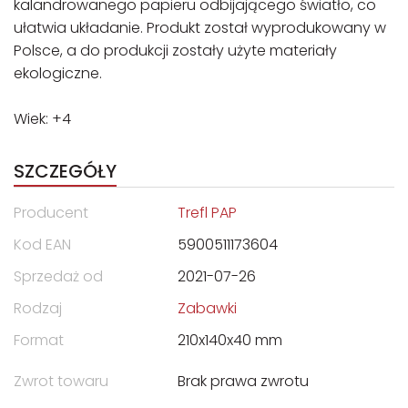
kalandrowanego papieru odbijającego światło, co
ułatwia układanie. Produkt został wyprodukowany w
Polsce, a do produkcji zostały użyte materiały
ekologiczne.
Wiek: +4
SZCZEGÓŁY
Producent
Trefl PAP
Kod EAN
5900511173604
Sprzedaż od
2021-07-26
Rodzaj
Zabawki
Format
210x140x40 mm
Zwrot towaru
Brak prawa zwrotu