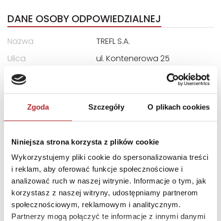
DANE OSOBY ODPOWIEDZIALNEJ
Nazwa
TREFL S.A.
Ulica
ul. Kontenerowa 25
Kod pocztowy
81-155
Miasto
Gdynia
Zgoda
Szczegóły
O plikach cookies
E-mail
trefl@trefl.com
INNI KLIENCI KUPOWALI
Niniejsza strona korzysta z plików cookie
Wykorzystujemy pliki cookie do spersonalizowania treści
i reklam, aby oferować funkcje społecznościowe i
analizować ruch w naszej witrynie. Informacje o tym, jak
korzystasz z naszej witryny, udostępniamy partnerom
społecznościowym, reklamowym i analitycznym.
Partnerzy mogą połączyć te informacje z innymi danymi