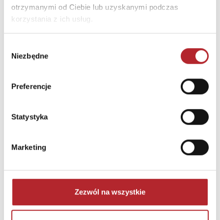
otrzymanymi od Ciebie lub uzyskanymi podczas
korzystania z ich usług.
Wybór
Niezbędne
zgody
Puzzle 24 Moto Traktor CzuCzu
Preferencje
Bright Junior Media
69,90
zł
Sug. cena det.
(brutto)
Statystyka
Zaloguj się, aby kupić
Marketing
NAJCZĘŚCIEJ KUPOWANE
zobacz więcej
TOP 100
TOP 100
Zezwól na wszystkie
Wyłączność