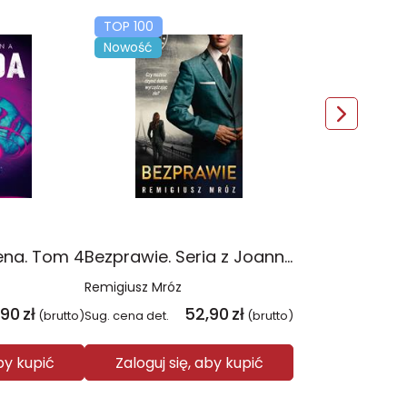
TOP 100
Nowość
ena. Tom 4
Bezprawie. Seria z Joanną Chyłką. Tom 20
Remigiusz Mróz
,90
zł
52,90
zł
(brutto)
Sug. cena det.
(brutto)
aby kupić
Zaloguj się, aby kupić