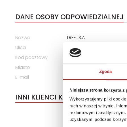
DANE OSOBY ODPOWIEDZIALNEJ
Nazwa
TREFL S.A.
Ulica
ul. Kontenerowa 25
Kod pocztowy
81-155
Miasto
Gdynia
Zgoda
E-mail
trefl@trefl.com
Niniejsza strona korzysta z
INNI KLIENCI KUPOWALI
Wykorzystujemy pliki cookie 
ruch w naszej witrynie. Inf
reklamowym i analitycznym. 
uzyskanymi podczas korzysta