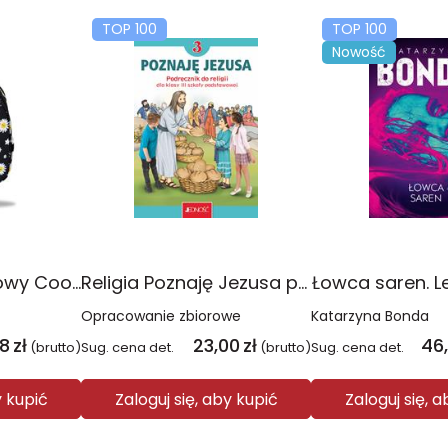
TOP 100
TOP 100
Nowość
Plecak młodzieżowy Coolpack Jerry Daisy Black
Religia Poznaję Jezusa podręcznik dla klasy 3 szkoły podstawowej
Łowca saren. L
Opracowanie zbiorowe
Katarzyna Bonda
08
zł
23,00
zł
46
(brutto)
Sug. cena det.
(brutto)
Sug. cena det.
y kupić
Zaloguj się, aby kupić
Zaloguj się, 