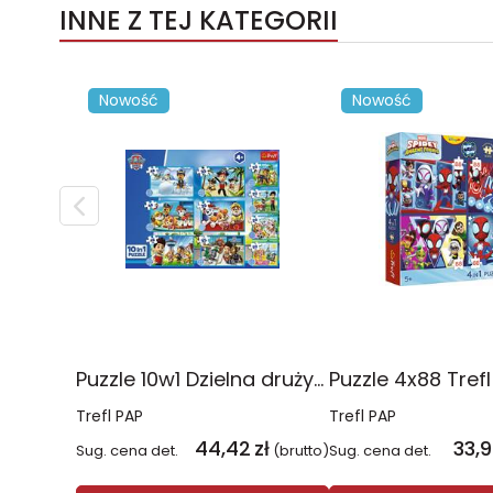
INNE Z TEJ KATEGORII
Nowość
Nowość
Puzzle 10w1 Dzielna drużyna Psiego Patrolu 96012
Trefl PAP
Trefl PAP
44,42
zł
33,
Sug. cena det.
(brutto)
Sug. cena det.