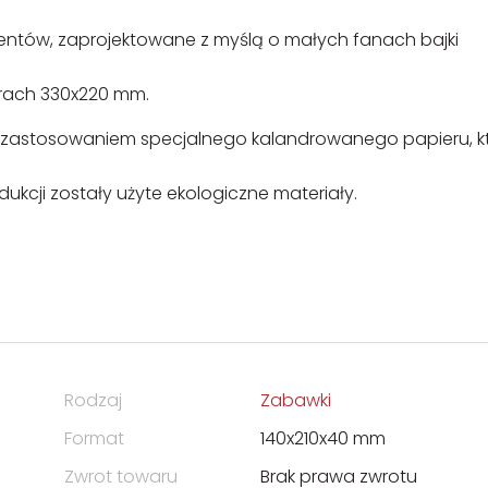
ementów, zaprojektowane z myślą o małych fanach bajki
arach 330x220 mm.
 z zastosowaniem specjalnego kalandrowanego papieru, k
kcji zostały użyte ekologiczne materiały.
Rodzaj
Zabawki
Format
140x210x40 mm
Zwrot towaru
Brak prawa zwrotu