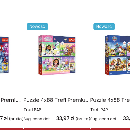
Nowość
Nowość
Puzzle 4x88 Trefl Premium Plus Kids Pajęczy dzień Spidey 34696
Puzzle 4x88 Trefl Premium Plus Kids Kocie harce Koci Domek Gabi 34694
Trefl PAP
Trefl PAP
97
zł
33,97
zł
33
(brutto)
Sug. cena det.
(brutto)
Sug. cena det.