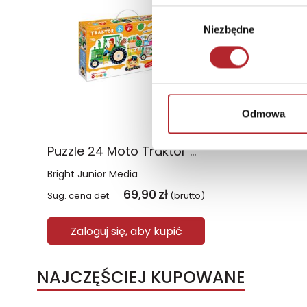
Wybór
Niezbędne
zgody
Odmowa
Puzzle 24 Moto Traktor CzuCzu
Bright Junior Media
69,90
zł
Sug. cena det.
(brutto)
Zaloguj się, aby kupić
NAJCZĘŚCIEJ KUPOWANE