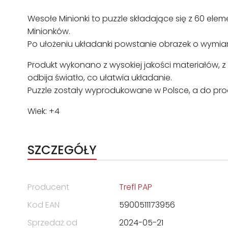
Wesołe Minionki to puzzle składające się z 60 el
Minionków.
Po ułożeniu układanki powstanie obrazek o wymi
Produkt wykonano z wysokiej jakości materiałów,
odbija światło, co ułatwia układanie.
Puzzle zostały wyprodukowane w Polsce, a do produ
Wiek: +4
SZCZEGÓŁY
Producent
Trefl PAP
Kod EAN
5900511173956
Sprzedaż od
2024-05-21