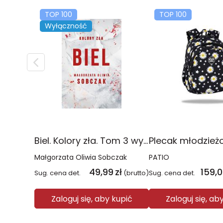
TOP 100
TOP 100
Wyłączność
Biel. Kolory zła. Tom 3 wyd. 2025
Małgorzata Oliwia Sobczak
PATIO
49,99
zł
159,
Sug. cena det.
(brutto)
Sug. cena det.
Zaloguj się, aby kupić
Zaloguj się, ab