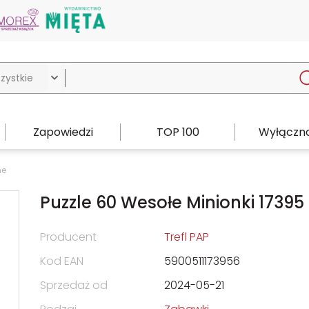

Zapowiedzi
TOP 100
Wyłączno
ne
Puzzle 60 Wesołe Minionki 17395
Producent
Trefl PAP
Kod EAN
5900511173956
Sprzedaż od
2024-05-21