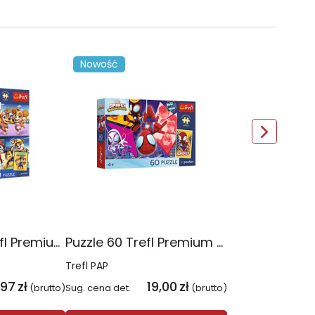
Nowość
Puzzle 4x88 Trefl Premium Plus Kids Psia Straż Psi Patrol 34693
Puzzle 60 Trefl Premium Plus Kids Niesamowita przygoda Spidey Marvel 17429
Trefl PAP
,97
zł
19,00
zł
(brutto)
Sug. cena det.
(brutto)