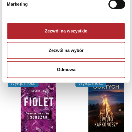
Marketing
Puzzle 24 Moto Traktor CzuCzu
Bright Junior Media
69,90
zł
Sug. cena det.
(brutto)
Zezwól na wszystkie
Zaloguj się, aby kupić
Zezwól na wybór
NAJCZĘŚCIEJ KUPOWANE
zobacz więcej
Odmowa
TOP 100
TOP 100
Wyłączność
Wyłączność