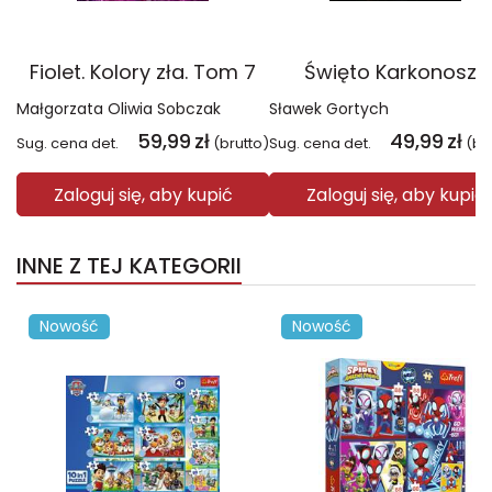
Fiolet. Kolory zła. Tom 7
Święto Karkonoszy
Małgorzata Oliwia Sobczak
Sławek Gortych
59,99
zł
49,99
zł
Sug. cena det.
(brutto)
Sug. cena det.
(br
Zaloguj się, aby kupić
Zaloguj się, aby kupić
INNE Z TEJ KATEGORII
Nowość
Nowość