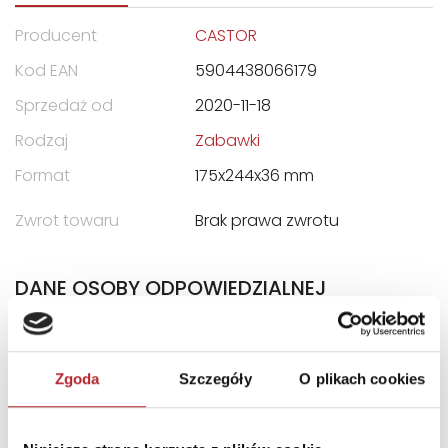
Producent
CASTOR
Kod EAN
5904438066179
Sprzedaż od
2020-11-18
Rodzaj
Zabawki
Format
175x244x36 mm
Zwrot towaru
Brak prawa zwrotu
DANE OSOBY ODPOWIEDZIALNEJ
Nazwa
CASTOR Drukarnia i
Wydawnictwo, Marek
Zgoda
Szczegóły
O plikach cookies
Bryła, Wojciech Lipiński Sp.
Jawna
Ulica
ul. Władysława Łokietka 119