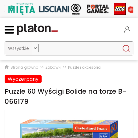

Strona główna
Zabawki
Puzzle i akcesoria
Wyczerpany
Puzzle 60 Wyścigi Bolide na torze B-
066179