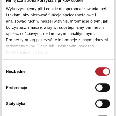
Niniejsza strona korzysta z plików cookie
Kod pocztowy
31-263
Wykorzystujemy pliki cookie do spersonalizowania treści
i reklam, aby oferować funkcje społecznościowe i
Miasto
Kraków
analizować ruch w naszej witrynie. Informacje o tym, jak
E-mail
castor@castor.pl
korzystasz z naszej witryny, udostępniamy partnerom
społecznościowym, reklamowym i analitycznym.
Partnerzy mogą połączyć te informacje z innymi danymi
INNI KLIENCI KUPOWALI
otrzymanymi od Ciebie lub uzyskanymi podczas
korzystania z ich usług.
Wybór
Niezbędne
zgody
Preferencje
Statystyka