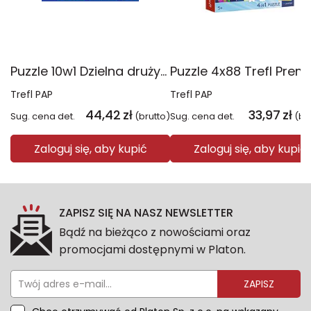
Puzzle 10w1 Dzielna drużyna Psiego Patrolu 96012
Trefl PAP
Trefl PAP
44,42
zł
33,97
zł
Sug. cena det.
(brutto)
Sug. cena det.
(br
Zaloguj się, aby kupić
Zaloguj się, aby kupić
ZAPISZ SIĘ NA NASZ NEWSLETTER
Bądź na bieżąco z nowościami oraz
promocjami dostępnymi w Platon.
ZAPISZ