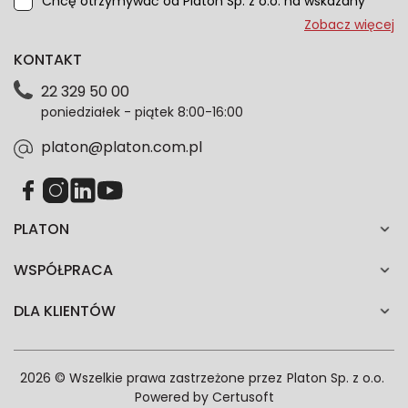
Chcę otrzymywać od Platon Sp. z o.o. na wskazany
przeze mnie adres e-mail informacje marketingowe
Zobacz więcej
dotyczące oferty platon.com.pl. Wszelkie informacje
KONTAKT
dotyczące danych osobowych znajdziesz w naszej
Polityce prywatności. Zgodę możesz wycofać w
22 329 50 00
każdym czasie. Wycofanie zgody nie wpłynie na
poniedziałek - piątek 8:00-16:00
zgodność z prawem przetwarzania dokonanego przed
jej wycofaniem.*
platon@platon.com.pl
PLATON
WSPÓŁPRACA
DLA KLIENTÓW
2026 © Wszelkie prawa zastrzeżone przez
Platon Sp. z o.o.
Powered by
Certusoft