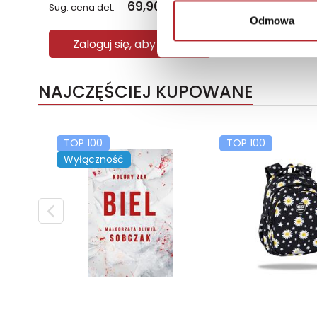
69,90
zł
Sug. cena det.
(brutto)
Odmowa
Zaloguj się, aby kupić
NAJCZĘŚCIEJ KUPOWANE
TOP 100
TOP 100
Wyłączność