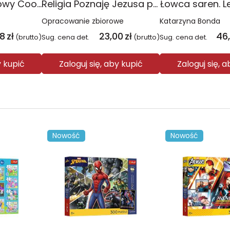
Plecak młodzieżowy Coolpack Jerry Daisy Black
Religia Poznaję Jezusa podręcznik dla klasy 3 szkoły podstawowej
Łowca saren. L
Opracowanie zbiorowe
Katarzyna Bonda
08
zł
23,00
zł
46
(brutto)
Sug. cena det.
(brutto)
Sug. cena det.
y kupić
Zaloguj się, aby kupić
Zaloguj się, 
Nowość
Nowość