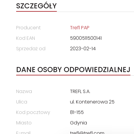
SZCZEGÓŁY
Producent
Trefl PAP
Kod EAN
5900511500141
Sprzedaż od
2023-02-14
DANE OSOBY ODPOWIEDZIALNEJ
Nazwa
TREFL S.A.
Ulica
ul. Kontenerowa 25
Kod pocztowy
81-155
Miasto
Gdynia
E-mail
trefl@trefl.com