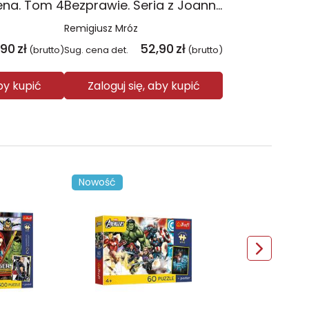
ena. Tom 4
Bezprawie. Seria z Joanną Chyłką. Tom 20
Remigiusz Mróz
,90
zł
52,90
zł
(brutto)
Sug. cena det.
(brutto)
aby kupić
Zaloguj się, aby kupić
Nowość