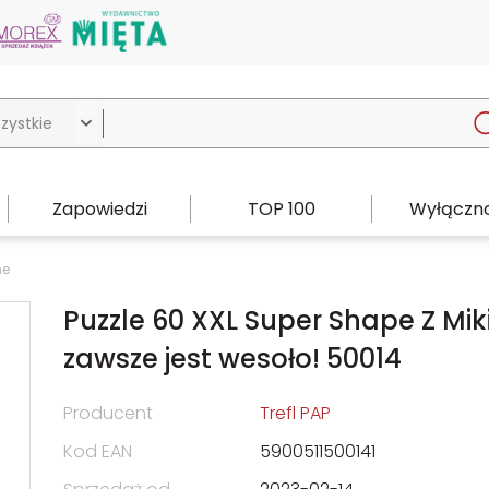

Zapowiedzi
TOP 100
Wyłączno
ne
Puzzle 60 XXL Super Shape Z Mi
zawsze jest wesoło! 50014
Producent
Trefl PAP
Kod EAN
5900511500141