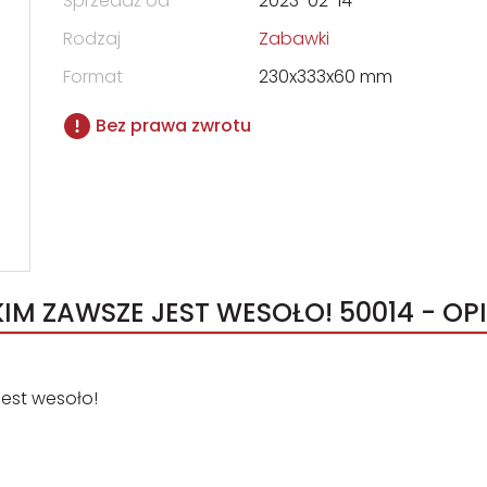
Sprzedaż od
2023-02-14
Rodzaj
Zabawki
Format
230x333x60 mm
Bez prawa zwrotu
KIM ZAWSZE JEST WESOŁO! 50014 - OP
est wesoło!