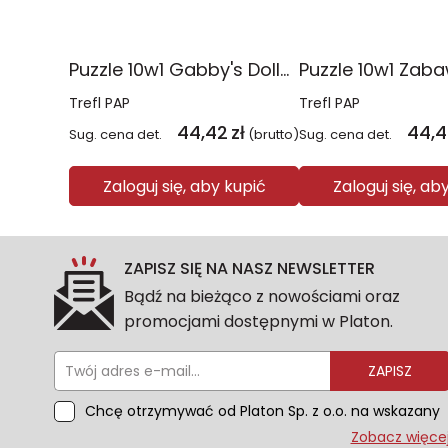
Puzzle 10w1 Gabby's Dollhouse Gabby i jej świat 96014
Trefl PAP
Trefl PAP
44,42
zł
44,4
Sug. cena det.
(brutto)
Sug. cena det.
Zaloguj się, aby kupić
Zaloguj się, ab
ZAPISZ SIĘ NA NASZ NEWSLETTER
Bądź na bieżąco z nowościami oraz
promocjami dostępnymi w Platon.
ZAPISZ
Chcę otrzymywać od Platon Sp. z o.o. na wskazany
przeze mnie adres e-mail informacje
Zobacz więce