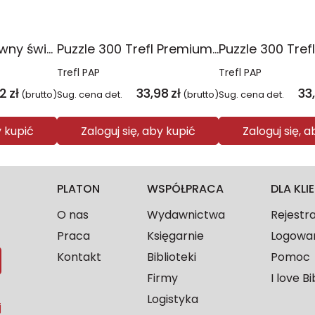
Puzzle 10w1 Zabawny świat Peppy 96013
Puzzle 300 Trefl Premium Plus Kids Disney Marvel Spiderman ukryty bohater 23047
Trefl PAP
Trefl PAP
2
zł
33,98
zł
33
(brutto)
Sug. cena det.
(brutto)
Sug. cena det.
y kupić
Zaloguj się, aby kupić
Zaloguj się, 
PLATON
WSPÓŁPRACA
DLA KL
O nas
Wydawnictwa
Rejestr
Praca
Księgarnie
Logowa
Kontakt
Biblioteki
Pomoc
Firmy
I love Bi
Logistyka
j