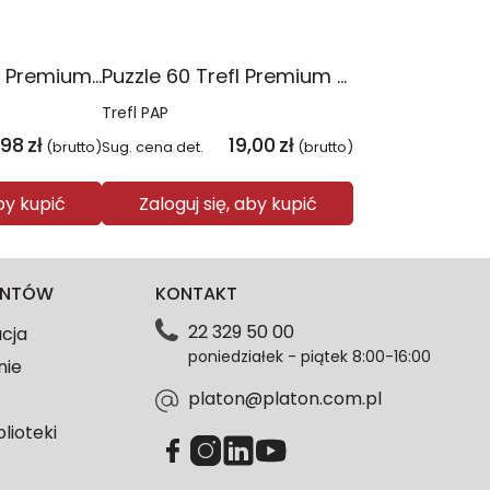
Puzzle 300 Trefl Premium Plus Kids Disney Marvel the Avengers Siła Drużyny 23046
Puzzle 60 Trefl Premium Plus Kids Marvel Razem Silniejsi 17436
Trefl PAP
,98
zł
19,00
zł
(brutto)
Sug. cena det.
(brutto)
aby kupić
Zaloguj się, aby kupić
IENTÓW
KONTAKT
22 329 50 00
acja
poniedziałek - piątek 8:00-16:00
nie
platon@platon.com.pl
blioteki