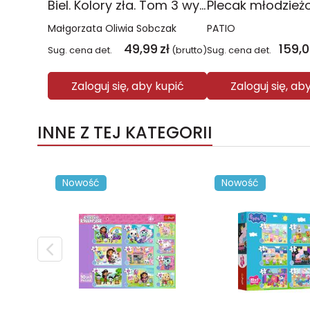
Biel. Kolory zła. Tom 3 wyd. 2025
Małgorzata Oliwia Sobczak
PATIO
49,99
zł
159,
Sug. cena det.
(brutto)
Sug. cena det.
Zaloguj się, aby kupić
Zaloguj się, ab
INNE Z TEJ KATEGORII
Nowość
Nowość