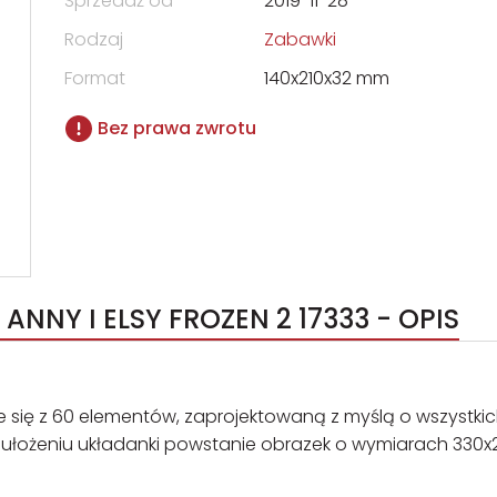
Sprzedaż od
2019-11-28
Rodzaj
Zabawki
Format
140x210x32 mm
Bez prawa zwrotu
NNY I ELSY FROZEN 2 17333 - OPIS
e się z 60 elementów, zaprojektowaną z myślą o wszystki
Po ułożeniu układanki powstanie obrazek o wymiarach 330x