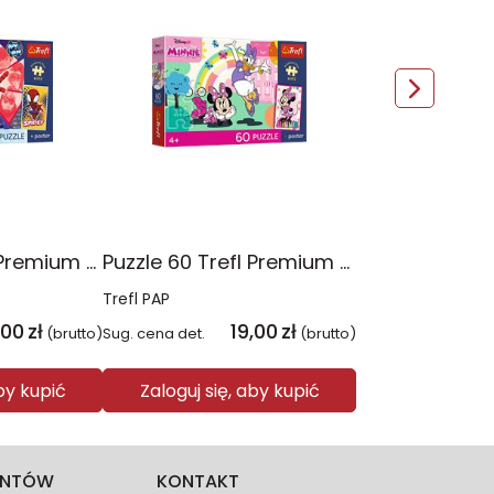
Puzzle 60 Trefl Premium Plus Kids Niesamowita przygoda Spidey Marvel 17429
Puzzle 60 Trefl Premium Plus Kids Uśmiech Minnie Disney 17428
Trefl PAP
,00
zł
19,00
zł
(brutto)
Sug. cena det.
(brutto)
aby kupić
Zaloguj się, aby kupić
IENTÓW
KONTAKT