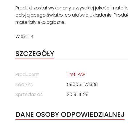
Produkt został wykonany z wysokiej jakości mate
odbijającego światło, co ułatwia układanie. Produ
materiały ekologiczne.
Wiek: +4
SZCZEGÓŁY
Producent
Trefl PAP
Kod EAN
5900511173338
Sprzedaż od
2019-11-28
DANE OSOBY ODPOWIEDZIALNEJ