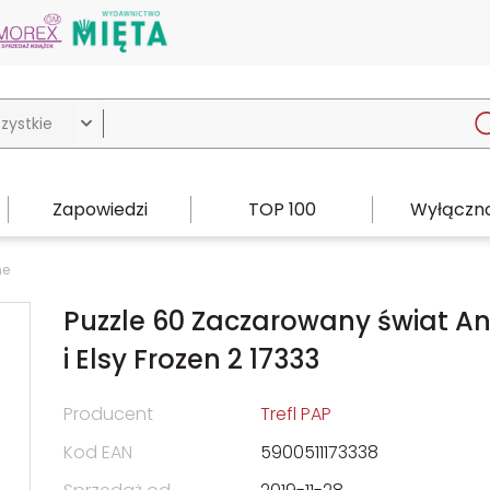

Zapowiedzi
TOP 100
Wyłączno
ne
Puzzle 60 Zaczarowany świat A
i Elsy Frozen 2 17333
Producent
Trefl PAP
Kod EAN
5900511173338