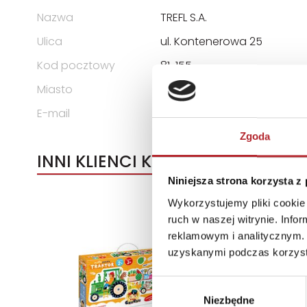
Nazwa
TREFL S.A.
Ulica
ul. Kontenerowa 25
Kod pocztowy
81-155
Miasto
Gdynia
E-mail
trefl@trefl.com
Zgoda
INNI KLIENCI KUPOWALI
Niniejsza strona korzysta z
Wykorzystujemy pliki cookie 
ruch w naszej witrynie. Inf
reklamowym i analitycznym. 
uzyskanymi podczas korzysta
Wybór
Niezbędne
zgody