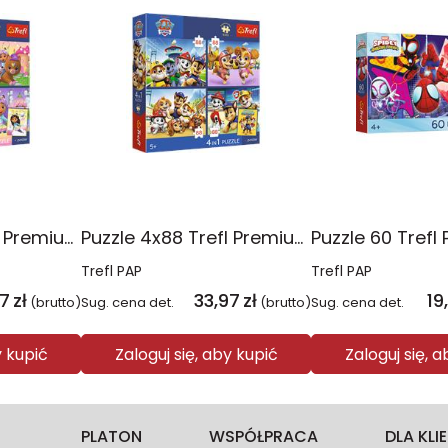
Puzzle 4x88 Trefl Premium Plus Kids Kocie harce Koci Domek Gabi 34694
Puzzle 4x88 Trefl Premium Plus Kids Psia Straż Psi Patrol 34693
Trefl PAP
Trefl PAP
97
zł
33,97
zł
19
(brutto)
Sug. cena det.
(brutto)
Sug. cena det.
y kupić
Zaloguj się, aby kupić
Zaloguj się, 
PLATON
WSPÓŁPRACA
DLA KL