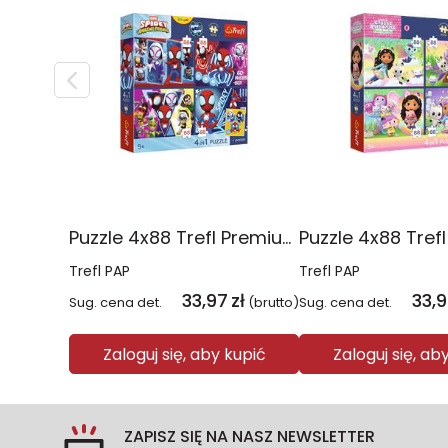
Puzzle 4x88 Trefl Premium Plus Kids Pajęczy dzień Spidey 34696
Trefl PAP
Trefl PAP
33,97
zł
33,
Sug. cena det.
(brutto)
Sug. cena det.
Zaloguj się, aby kupić
Zaloguj się, ab
ZAPISZ SIĘ NA NASZ NEWSLETTER