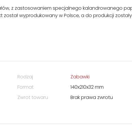
riałów, z zastosowaniem specjalnego kalandrowanego pap
kt został wyprodukowany w Polsce, a do produkcji zostały
Rodzaj
Zabawki
Format
140x210x32 mm
Zwrot towaru
Brak prawa zwrotu