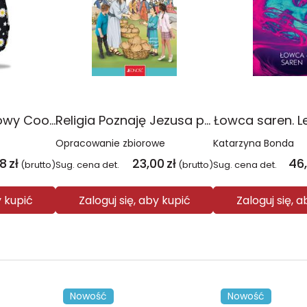
Plecak młodzieżowy Coolpack Jerry Daisy Black
Religia Poznaję Jezusa podręcznik dla klasy 3 szkoły podstawowej
Łowca saren. L
Opracowanie zbiorowe
Katarzyna Bonda
08
zł
23,00
zł
46
(brutto)
Sug. cena det.
(brutto)
Sug. cena det.
y kupić
Zaloguj się, aby kupić
Zaloguj się, 
Nowość
Nowość