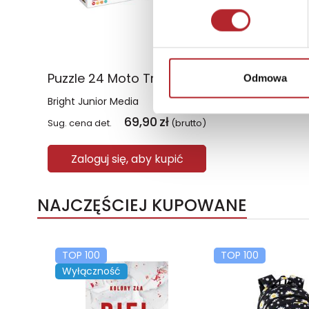
Puzzle 24 Moto Traktor CzuCzu
Odmowa
Bright Junior Media
69,90
zł
Sug. cena det.
(brutto)
Zaloguj się, aby kupić
NAJCZĘŚCIEJ KUPOWANE
TOP 100
TOP 100
Wyłączność