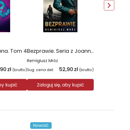
ena. Tom 4
Bezprawie. Seria z Joanną Chyłką. Tom 20
Remigiusz Mróz
,90
zł
52,90
zł
(brutto)
Sug. cena det.
(brutto)
aby kupić
Zaloguj się, aby kupić
Nowość