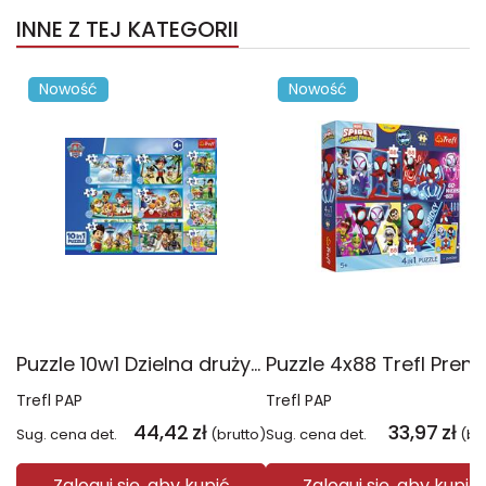
INNE Z TEJ KATEGORII
Nowość
Nowość
Puzzle 10w1 Dzielna drużyna Psiego Patrolu 96012
Trefl PAP
Trefl PAP
44,42
zł
33,97
zł
Sug. cena det.
(brutto)
Sug. cena det.
(br
Zaloguj się, aby kupić
Zaloguj się, aby kupić