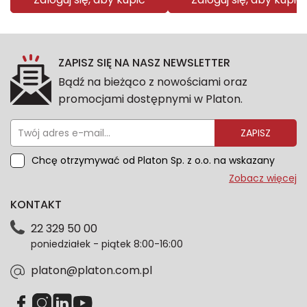
ZAPISZ SIĘ NA NASZ NEWSLETTER
Bądź na bieżąco z nowościami oraz
promocjami dostępnymi w Platon.
ZAPISZ
Chcę otrzymywać od Platon Sp. z o.o. na wskazany
przeze mnie adres e-mail informacje marketingowe
Zobacz więcej
dotyczące oferty platon.com.pl. Wszelkie informacje
KONTAKT
dotyczące danych osobowych znajdziesz w naszej
Polityce prywatności. Zgodę możesz wycofać w
22 329 50 00
każdym czasie. Wycofanie zgody nie wpłynie na
poniedziałek - piątek 8:00-16:00
zgodność z prawem przetwarzania dokonanego przed
jej wycofaniem.*
platon@platon.com.pl