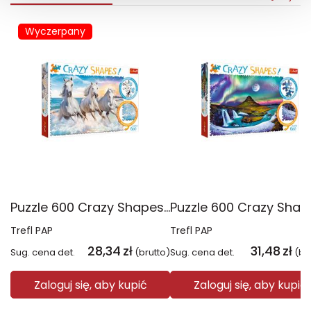
Wyczerpany
Puzzle 600 Crazy Shapes Galop wśród fal 11111
Trefl PAP
Trefl PAP
28,34
zł
31,48
zł
Sug. cena det.
(brutto)
Sug. cena det.
(br
Zaloguj się, aby kupić
Zaloguj się, aby kupić