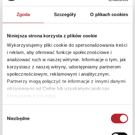
Zgoda
Szczegóły
O plikach cookies
Niniejsza strona korzysta z plików cookie
Wykorzystujemy pliki cookie do spersonalizowania treści
i reklam, aby oferować funkcje społecznościowe i
analizować ruch w naszej witrynie. Informacje o tym, jak
Puzzle 24 Moto Traktor CzuCzu
korzystasz z naszej witryny, udostępniamy partnerom
społecznościowym, reklamowym i analitycznym.
Bright Junior Media
Partnerzy mogą połączyć te informacje z innymi danymi
69,90
zł
Sug. cena det.
(brutto)
otrzymanymi od Ciebie lub uzyskanymi podczas
korzystania z ich usług.
Zaloguj się, aby kupić
Wybór
Niezbędne
NAJCZĘŚCIEJ KUPOWANE
zgody
zobacz więcej