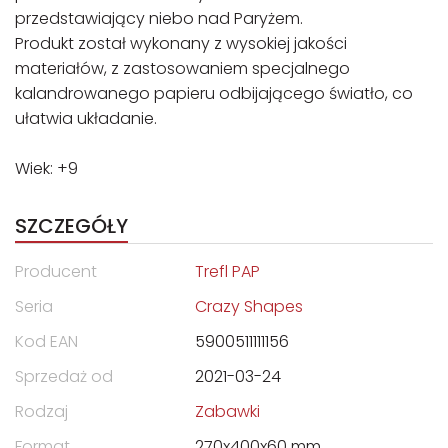
przedstawiający niebo nad Paryżem.
Produkt został wykonany z wysokiej jakości
materiałów, z zastosowaniem specjalnego
kalandrowanego papieru odbijającego światło, co
ułatwia układanie.
Wiek: +9
SZCZEGÓŁY
Producent
Trefl PAP
Seria
Crazy Shapes
Kod EAN
5900511111156
Sprzedaż od
2021-03-24
Rodzaj
Zabawki
Format
270x400x60 mm