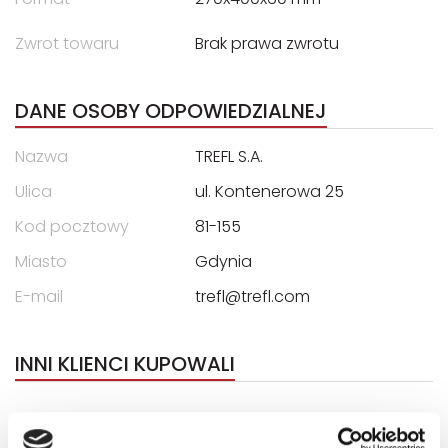
Zwrot towaru
Brak prawa zwrotu
DANE OSOBY ODPOWIEDZIALNEJ
Nazwa
TREFL S.A.
Ulica
ul. Kontenerowa 25
Kod pocztowy
81-155
Miasto
Gdynia
E-mail
trefl@trefl.com
INNI KLIENCI KUPOWALI