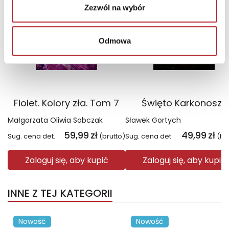
Zezwól na wybór
Odmowa
Fiolet. Kolory zła. Tom 7
Święto Karkonoszy
Małgorzata Oliwia Sobczak
Sławek Gortych
59,99
zł
49,99
zł
Sug. cena det.
(brutto)
Sug. cena det.
(br
Zaloguj się, aby kupić
Zaloguj się, aby kupić
INNE Z TEJ KATEGORII
Nowość
Nowość