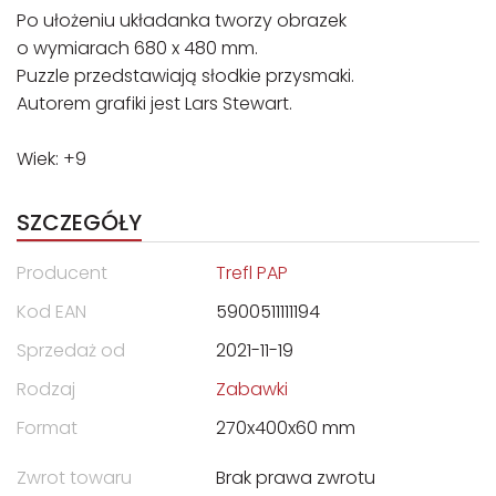
Po ułożeniu układanka tworzy obrazek
o wymiarach 680 x 480 mm.
Puzzle przedstawiają słodkie przysmaki.
Autorem grafiki jest Lars Stewart.
Wiek: +9
SZCZEGÓŁY
Producent
Trefl PAP
Kod EAN
5900511111194
Sprzedaż od
2021-11-19
Rodzaj
Zabawki
Format
270x400x60 mm
Zwrot towaru
Brak prawa zwrotu