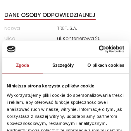
DANE OSOBY ODPOWIEDZIALNEJ
Nazwa
TREFL S.A.
Ulica
ul. Kontenerowa 25
Kod pocztowy
81-155
Miasto
Gdynia
Zgoda
Szczegóły
O plikach cookies
E-mail
trefl@trefl.com
Niniejsza strona korzysta z plików cookie
INNI KLIENCI KUPOWALI
Wykorzystujemy pliki cookie do spersonalizowania treści
i reklam, aby oferować funkcje społecznościowe i
analizować ruch w naszej witrynie. Informacje o tym, jak
korzystasz z naszej witryny, udostępniamy partnerom
społecznościowym, reklamowym i analitycznym.
Partnerzy mogą połączyć te informacje z innymi danymi