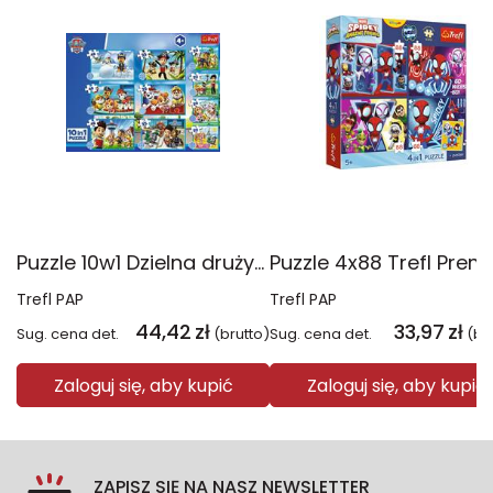
Puzzle 10w1 Dzielna drużyna Psiego Patrolu 96012
Trefl PAP
Trefl PAP
44,42
zł
33,97
zł
Sug. cena det.
(brutto)
Sug. cena det.
(br
Zaloguj się, aby kupić
Zaloguj się, aby kupić
ZAPISZ SIĘ NA NASZ NEWSLETTER