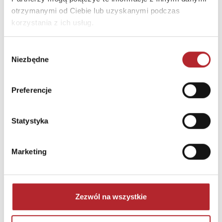
otrzymanymi od Ciebie lub uzyskanymi podczas
korzystania z ich usług.
Wybór
Niezbędne
zgody
Puzzle 24 Moto Traktor CzuCzu
Preferencje
Bright Junior Media
69,90
zł
Sug. cena det.
(brutto)
Statystyka
Zaloguj się, aby kupić
Marketing
NAJCZĘŚCIEJ KUPOWANE
zobacz więcej
TOP 100
TOP 100
Zezwól na wszystkie
Wyłączność
Wyłączność