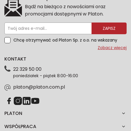
Bądź na bieżąco z nowościami oraz
promocjami dostępnymi w Platon.
ZAPISZ
Chcę otrzymywać od Platon Sp. z o.o. na wskazany
przeze mnie adres e-mail informacje marketingowe
Zobacz więcej
dotyczące oferty platon.com.pl. Wszelkie informacje
KONTAKT
dotyczące danych osobowych znajdziesz w naszej
Polityce prywatności. Zgodę możesz wycofać w
22 329 50 00
każdym czasie. Wycofanie zgody nie wpłynie na
poniedziałek - piątek 8:00-16:00
zgodność z prawem przetwarzania dokonanego przed
jej wycofaniem.*
platon@platon.com.pl
PLATON
WSPÓŁPRACA