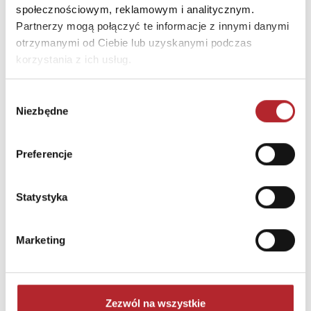
społecznościowym, reklamowym i analitycznym.
Partnerzy mogą połączyć te informacje z innymi danymi
otrzymanymi od Ciebie lub uzyskanymi podczas
korzystania z ich usług.
Wybór
Niezbędne
zgody
Preferencje
Puzzle 24 Moto Traktor CzuCzu
Bright Junior Media
Statystyka
69,90
zł
Sug. cena det.
(brutto)
Marketing
Zaloguj się, aby kupić
NAJCZĘŚCIEJ KUPOWANE
zobacz więcej
Zezwól na wszystkie