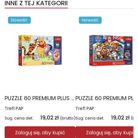
INNE Z TEJ KATEGORII
Nowość
Nowość
PUZZLE 60 PREMIUM PLUS KIDS Uśmiech i miód Kubuś Puchatek 17437
Trefl PAP
Trefl PAP
19,02
zł
19,02
zł
Sug. cena det.
(brutto)
Sug. cena det.
(br
Zaloguj się, aby kupić
Zaloguj się, aby kupić