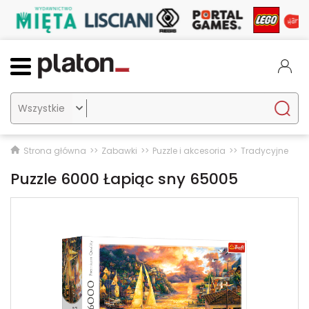

Strona główna
Zabawki
Puzzle i akcesoria
Tradycyjne
Puzzle 6000 Łapiąc sny 65005