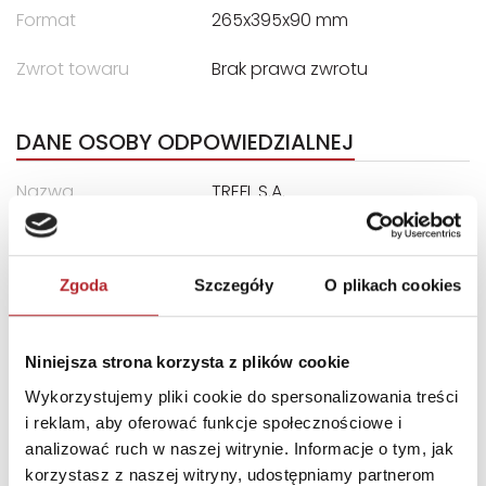
Format
265x395x90 mm
Zwrot towaru
Brak prawa zwrotu
DANE OSOBY ODPOWIEDZIALNEJ
Nazwa
TREFL S.A.
Ulica
ul. Kontenerowa 25
Kod pocztowy
81-155
Zgoda
Szczegóły
O plikach cookies
Miasto
Gdynia
E-mail
trefl@trefl.com
Niniejsza strona korzysta z plików cookie
Wykorzystujemy pliki cookie do spersonalizowania treści
INNI KLIENCI KUPOWALI
i reklam, aby oferować funkcje społecznościowe i
analizować ruch w naszej witrynie. Informacje o tym, jak
korzystasz z naszej witryny, udostępniamy partnerom