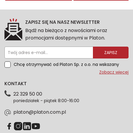
ZAPISZ SIĘ NA NASZ NEWSLETTER
Bądź na bieżąco z nowościami oraz
promocjami dostępnymi w Platon.
ZAPISZ
Chcę otrzymywać od Platon Sp. z o.o. na wskazany
przeze mnie adres e-mail informacje marketingowe
Zobacz więcej
dotyczące oferty platon.com.pl. Wszelkie informacje
KONTAKT
dotyczące danych osobowych znajdziesz w naszej
Polityce prywatności. Zgodę możesz wycofać w
22 329 50 00
każdym czasie. Wycofanie zgody nie wpłynie na
poniedziałek - piątek 8:00-16:00
zgodność z prawem przetwarzania dokonanego przed
jej wycofaniem.*
platon@platon.com.pl