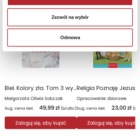
TOP 100
TOP 100
Wyłączność
Zezwól na wybór
Odmowa
Biel. Kolory zła. Tom 3 wyd. 2025
Małgorzata Oliwia Sobczak
Opracowanie zbiorowe
49,99
zł
23,00
zł
Sug. cena det.
(brutto)
Sug. cena det.
(br
Zaloguj się, aby kupić
Zaloguj się, aby kupić