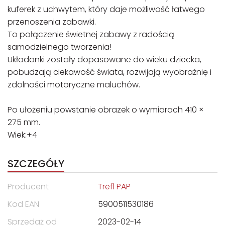
kuferek z uchwytem, który daje możliwość łatwego
przenoszenia zabawki.
To połączenie świetnej zabawy z radością
samodzielnego tworzenia!
Układanki zostały dopasowane do wieku dziecka,
pobudzają ciekawość świata, rozwijają wyobraźnię i
zdolności motoryczne maluchów.
Po ułożeniu powstanie obrazek o wymiarach 410 ×
275 mm.
Wiek:+4
SZCZEGÓŁY
Producent
Trefl PAP
Kod EAN
5900511530186
Sprzedaż od
2023-02-14