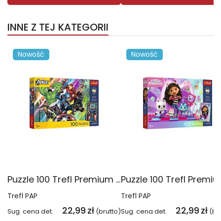
INNE Z TEJ KATEGORII
Nowość
Nowość
Puzzle 100 Trefl Premium Plus Kids Potęga i moc Disney Marvel the Avengers 16552
Trefl PAP
Trefl PAP
22,99
zł
22,99
zł
Sug. cena det.
(brutto)
Sug. cena det.
(br