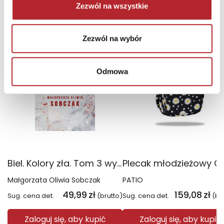
Zezwól na wszystkie
NAJCZĘŚCIEJ KUPOWANE
zobacz więcej
TOP 100
TOP 100
Zezwól na wybór
Wyłączność
Odmowa
Biel. Kolory zła. Tom 3 wyd. 2025
Małgorzata Oliwia Sobczak
PATIO
49,99
zł
159,08
zł
Sug. cena det.
(brutto)
Sug. cena det.
(br
Zaloguj się, aby kupić
Zaloguj się, aby kupić