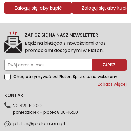
Zaloguj się, aby kupić
Zaloguj się, aby kupić
ZAPISZ SIĘ NA NASZ NEWSLETTER
Bądź na bieżąco z nowościami oraz
promocjami dostępnymi w Platon.
ZAPISZ
Chcę otrzymywać od Platon Sp. z o.o. na wskazany
przeze mnie adres e-mail informacje marketingowe
Zobacz więcej
dotyczące oferty platon.com.pl. Wszelkie informacje
KONTAKT
dotyczące danych osobowych znajdziesz w naszej
Polityce prywatności. Zgodę możesz wycofać w
22 329 50 00
każdym czasie. Wycofanie zgody nie wpłynie na
poniedziałek - piątek 8:00-16:00
zgodność z prawem przetwarzania dokonanego przed
jej wycofaniem.*
platon@platon.com.pl