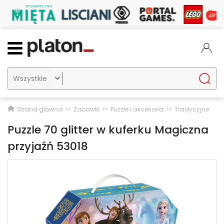

Strona główna
Zabawki
Puzzle i akcesoria
Tradycyjne
Puzzle 70 glitter w kuferku Magiczna
przyjaźń 53018