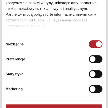
korzystasz z naszej witryny, udostępniamy partnerom
społecznościowym, reklamowym i analitycznym.
Partnerzy mogą połączyć te informacje z innymi danymi
otrzymanymi od Ciebie lub uzyskanymi podczas
korzystania z ich usług.
Wybór
Niezbędne
zgody
Preferencje
Puzzle 24 Moto Traktor CzuCzu
Statystyka
Bright Junior Media
69,90
zł
Sug. cena det.
(brutto)
Marketing
Zaloguj się, aby kupić