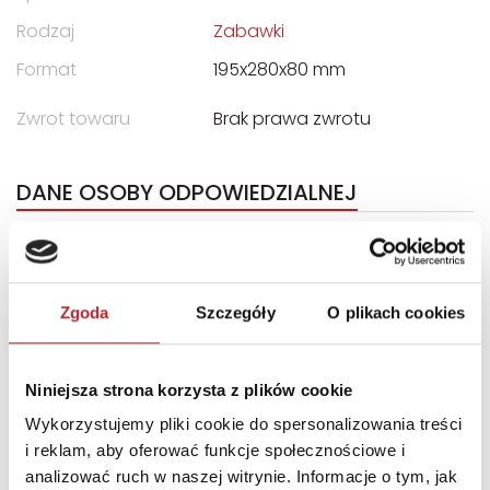
Rodzaj
Zabawki
Format
195x280x80 mm
Zwrot towaru
Brak prawa zwrotu
DANE OSOBY ODPOWIEDZIALNEJ
Nazwa
TREFL S.A.
Ulica
ul. Kontenerowa 25
Zgoda
Szczegóły
O plikach cookies
Kod pocztowy
81-155
Miasto
Gdynia
Niniejsza strona korzysta z plików cookie
E-mail
trefl@trefl.com
Wykorzystujemy pliki cookie do spersonalizowania treści
i reklam, aby oferować funkcje społecznościowe i
INNI KLIENCI KUPOWALI
analizować ruch w naszej witrynie. Informacje o tym, jak