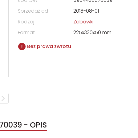
Kod EAN
5904438070039
Sprzedaż od
2018-08-01
Rodzaj
Zabawki
Format
225x330x50 mm
Bez prawa zwrotu
70039 - OPIS