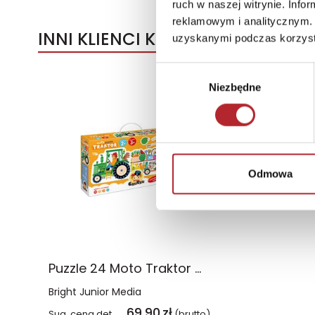
ruch w naszej witrynie. Inf
reklamowym i analitycznym. 
INNI KLIENCI KUPOWALI
uzyskanymi podczas korzysta
Wybór
Niezbędne
zgody
Odmowa
Puzzle 24 Moto Traktor CzuCzu
Bright Junior Media
69,90
zł
Sug. cena det.
(brutto)