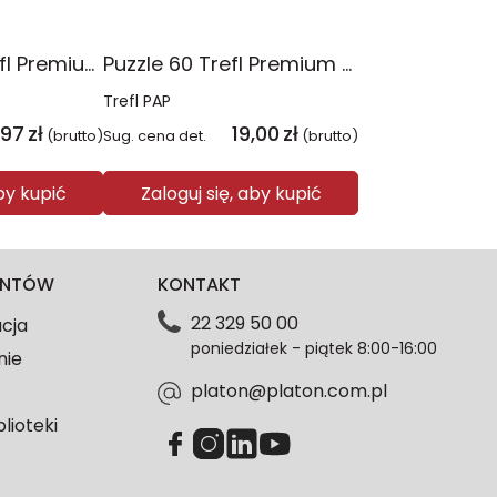
Puzzle 4x88 Trefl Premium Plus Kids Psia Straż Psi Patrol 34693
Puzzle 60 Trefl Premium Plus Kids Niesamowita przygoda Spidey Marvel 17429
Trefl PAP
,97
zł
19,00
zł
(brutto)
Sug. cena det.
(brutto)
aby kupić
Zaloguj się, aby kupić
IENTÓW
KONTAKT
22 329 50 00
acja
poniedziałek - piątek 8:00-16:00
nie
platon@platon.com.pl
blioteki