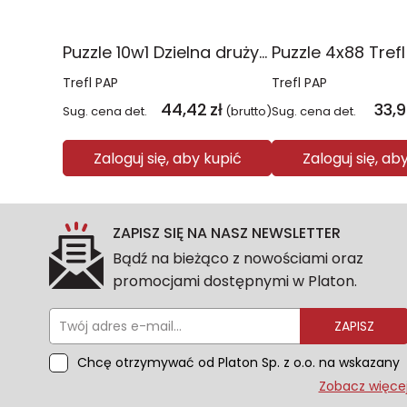
Puzzle 10w1 Dzielna drużyna Psiego Patrolu 96012
Trefl PAP
Trefl PAP
44,42
zł
33,
Sug. cena det.
(brutto)
Sug. cena det.
Zaloguj się, aby kupić
Zaloguj się, ab
ZAPISZ SIĘ NA NASZ NEWSLETTER
Bądź na bieżąco z nowościami oraz
promocjami dostępnymi w Platon.
ZAPISZ
Chcę otrzymywać od Platon Sp. z o.o. na wskazany
przeze mnie adres e-mail informacje
Zobacz więce
marketingowe dotyczące oferty platon.com.pl.