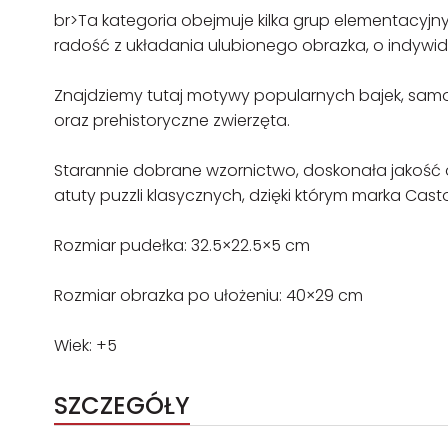
br>Ta kategoria obejmuje kilka grup elementacyjn
radość z układania ulubionego obrazka, o indywid
Znajdziemy tutaj motywy popularnych bajek, samoc
oraz prehistoryczne zwierzęta.
Starannie dobrane wzornictwo, doskonała jakoś
atuty puzzli klasycznych, dzięki którym marka Cast
Rozmiar pudełka: 32.5×22.5×5 cm
Rozmiar obrazka po ułożeniu: 40×29 cm
Wiek: +5
SZCZEGÓŁY