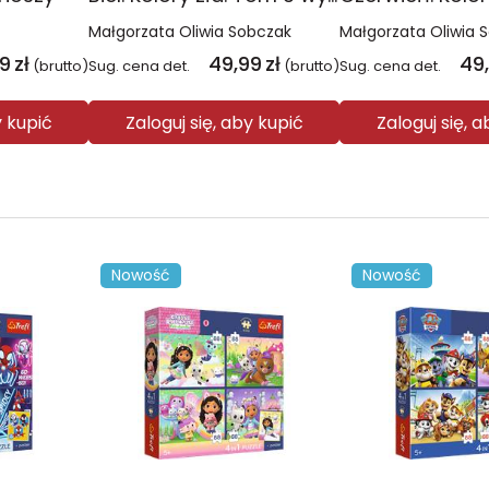
Małgorzata Oliwia Sobczak
Małgorzata Oliwia 
99
zł
49,99
zł
49
(brutto)
Sug. cena det.
(brutto)
Sug. cena det.
y kupić
Zaloguj się, aby kupić
Zaloguj się, 
Nowość
Nowość