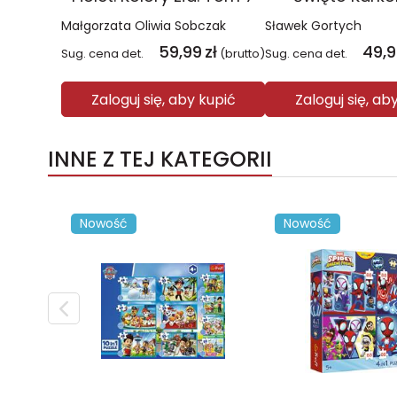
Małgorzata Oliwia Sobczak
Sławek Gortych
59,99
zł
49,
Sug. cena det.
(brutto)
Sug. cena det.
Zaloguj się, aby kupić
Zaloguj się, ab
INNE Z TEJ KATEGORII
Nowość
Nowość