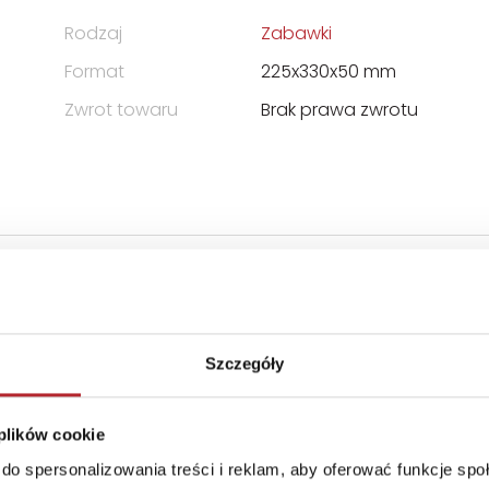
Rodzaj
Zabawki
Format
225x330x50 mm
Zwrot towaru
Brak prawa zwrotu
ctwo, Marek Bryła, Wojciech
Szczegóły
 plików cookie
do spersonalizowania treści i reklam, aby oferować funkcje sp