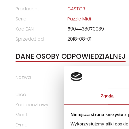
Producent
CASTOR
Seria
Puzzle Midi
Kod EAN
5904438070039
Sprzedaż od
2018-08-01
DANE OSOBY ODPOWIEDZIALNEJ
Nazwa
CASTOR Drukarnia i Wydawni
Lipiński Sp. Jawna
Ulica
ul. Władysława Łokietka 119
Zgoda
Kod pocztowy
31-263
Miasto
Kraków
Niniejsza strona korzysta z
Wykorzystujemy pliki cookie 
E-mail
castor@castor.pl