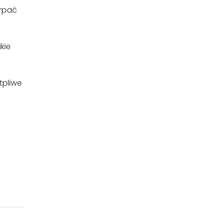
erpać
kie
tpliwe