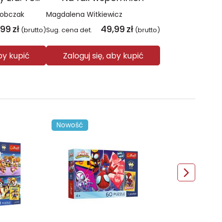
Sobczak
Magdalena Witkiewicz
,99
zł
49,99
zł
(brutto)
Sug. cena det.
(brutto)
aby kupić
Zaloguj się, aby kupić
Nowość