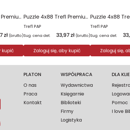
Puzzle 4x88 Trefl Premium Plus Kids Pajęczy dzień Spidey 34696
Puzzle 4x88 Trefl Premium Plus Kids Kocie harce Koci Domek Gabi 34694
Trefl PAP
Trefl PAP
97
zł
33,97
zł
33
(brutto)
Sug. cena det.
(brutto)
Sug. cena det.
y kupić
Zaloguj się, aby kupić
Zaloguj się, 
PLATON
WSPÓŁPRACA
DLA KL
O nas
Wydawnictwa
Rejestr
Praca
Księgarnie
Logowa
Kontakt
Biblioteki
Pomoc
Firmy
I love Bi
Logistyka
j