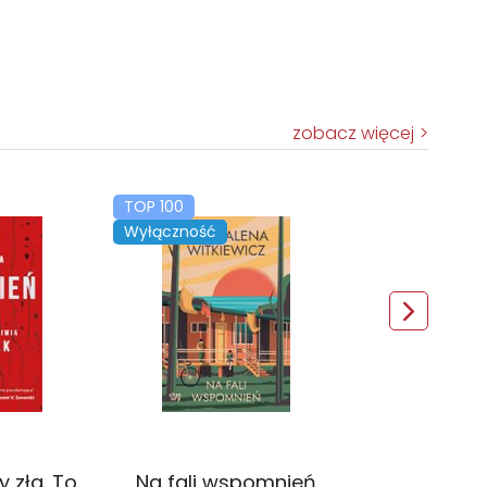
zobacz więcej
TOP 100
Wyłączność
Czerwień. Kolory zła. Tom 1 wyd. 2025
Na fali wspomnień