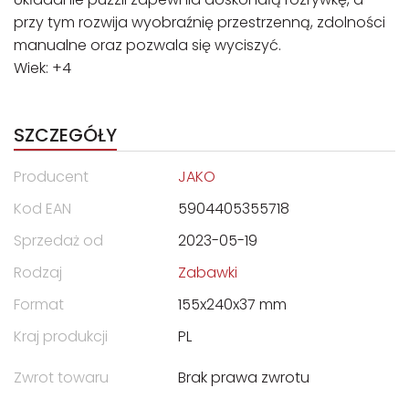
przy tym rozwija wyobraźnię przestrzenną, zdolności
manualne oraz pozwala się wyciszyć.
Wiek: +4
SZCZEGÓŁY
Producent
JAKO
Kod EAN
5904405355718
Sprzedaż od
2023-05-19
Rodzaj
Zabawki
Format
155x240x37 mm
Kraj produkcji
PL
Zwrot towaru
Brak prawa zwrotu