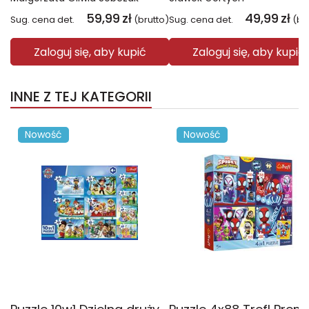
59,99
zł
49,99
zł
Sug. cena det.
(brutto)
Sug. cena det.
(br
Zaloguj się, aby kupić
Zaloguj się, aby kupić
INNE Z TEJ KATEGORII
Nowość
Nowość