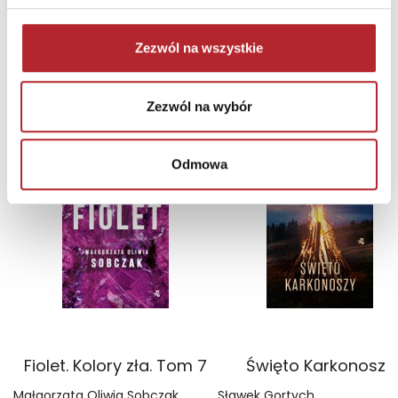
Zaloguj się, aby kupić
Zezwól na wszystkie
NAJCZĘŚCIEJ KUPOWANE
zobacz więcej
Zezwól na wybór
TOP 100
TOP 100
Wyłączność
Wyłączność
Odmowa
Fiolet. Kolory zła. Tom 7
Święto Karkonoszy
Małgorzata Oliwia Sobczak
Sławek Gortych