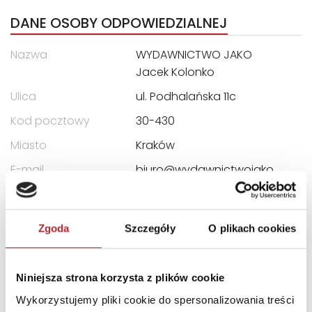
DANE OSOBY ODPOWIEDZIALNEJ
Nazwa
WYDAWNICTWO JAKO
Jacek Kolonko
Ulica
ul. Podhalańska 11c
Kod pocztowy
30-430
Miasto
Kraków
E-mail
biuro@wydawnictwojako.
pl
Zgoda
Szczegóły
O plikach cookies
INFORMACJE I OSTRZEŻENIA
OSTRZEŻENIE! Nieodpowiednie dla dzieci w wieku
Niniejsza strona korzysta z plików cookie
poniżej 3 lat. Istnieje ryzyko zadławienia się małymi
elementami. Zachowaj opakowanie ze względu na
Wykorzystujemy pliki cookie do spersonalizowania treści