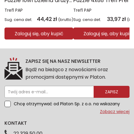
Puzzle 10w1 Dzielna drużyna Psiego Patrolu 96012
Trefl PAP
Trefl PAP
44,42
zł
33,97
zł
Sug. cena det.
(brutto)
Sug. cena det.
(br
Zaloguj się, aby kupić
Zaloguj się, aby kupić
ZAPISZ SIĘ NA NASZ NEWSLETTER
Bądź na bieżąco z nowościami oraz
promocjami dostępnymi w Platon.
ZAPISZ
Chcę otrzymywać od Platon Sp. z o.o. na wskazany
przeze mnie adres e-mail informacje marketingowe
Zobacz więcej
dotyczące oferty platon.com.pl. Wszelkie informacje
KONTAKT
dotyczące danych osobowych znajdziesz w naszej
Polityce prywatności. Zgodę możesz wycofać w
22 329 50 00