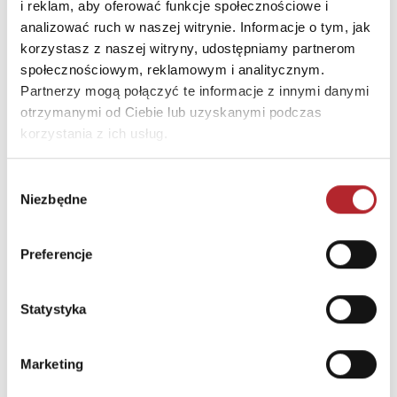
zawarte na nim ważne informacje.
i reklam, aby oferować funkcje społecznościowe i
analizować ruch w naszej witrynie. Informacje o tym, jak
korzystasz z naszej witryny, udostępniamy partnerom
INNI KLIENCI KUPOWALI
społecznościowym, reklamowym i analitycznym.
Partnerzy mogą połączyć te informacje z innymi danymi
otrzymanymi od Ciebie lub uzyskanymi podczas
korzystania z ich usług.
Wybór
Niezbędne
zgody
Preferencje
Statystyka
Puzzle 24 Moto Traktor CzuCzu
Bright Junior Media
Marketing
69,90
zł
Sug. cena det.
(brutto)