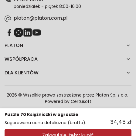
każdym czasie. Wycofanie zgody nie wpłynie na
poniedziałek - piątek 8:00-16:00
zgodność z prawem przetwarzania dokonanego przed
jej wycofaniem.*
platon@platon.com.pl
PLATON
WSPÓŁPRACA
DLA KLIENTÓW
2026 © Wszelkie prawa zastrzeżone przez
Platon Sp. z o.o.
Powered by
Certusoft
Puzzle 70 Księżniczki w ogrodzie
34,45
zł
Sugerowana cena detaliczna (brutto):
Zaloguj się, żeby kupić