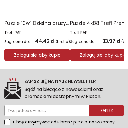
Puzzle 10w1 Dzielna drużyna Psiego Patrolu 96012
Trefl PAP
Trefl PAP
44,42
zł
33,97
zł
Sug. cena det.
(brutto)
Sug. cena det.
(br
Zaloguj się, aby kupić
Zaloguj się, aby kupić
ZAPISZ SIĘ NA NASZ NEWSLETTER
Bądź na bieżąco z nowościami oraz
promocjami dostępnymi w Platon.
ZAPISZ
Chcę otrzymywać od Platon Sp. z o.o. na wskazany