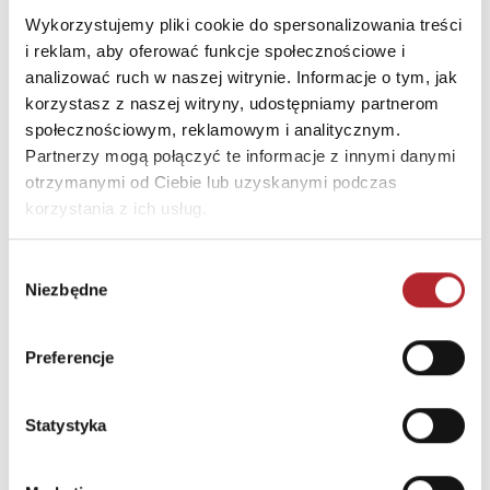
OSTRZEŻENIE! Nieodpowiednie dla dzieci w wieku
Wykorzystujemy pliki cookie do spersonalizowania treści
poniżej 3 lat. Istnieje ryzyko zadławienia się małymi
i reklam, aby oferować funkcje społecznościowe i
elementami. Zachowaj opakowanie ze względu na
analizować ruch w naszej witrynie. Informacje o tym, jak
zawarte na nim ważne informacje.
korzystasz z naszej witryny, udostępniamy partnerom
społecznościowym, reklamowym i analitycznym.
INNI KLIENCI KUPOWALI
Partnerzy mogą połączyć te informacje z innymi danymi
otrzymanymi od Ciebie lub uzyskanymi podczas
korzystania z ich usług.
Wybór
Niezbędne
zgody
Preferencje
Statystyka