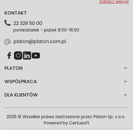
przeze mnie adres e-mail informacje marketingowe
Zobacz więcej
dotyczące oferty platon.com.pl. Wszelkie informacje
KONTAKT
dotyczące danych osobowych znajdziesz w naszej
Polityce prywatności. Zgodę możesz wycofać w
22 329 50 00
każdym czasie. Wycofanie zgody nie wpłynie na
poniedziałek - piątek 8:00-16:00
zgodność z prawem przetwarzania dokonanego przed
jej wycofaniem.*
platon@platon.com.pl
PLATON
WSPÓŁPRACA
DLA KLIENTÓW
2026 © Wszelkie prawa zastrzeżone przez
Platon Sp. z o.o.
Powered by
Certusoft