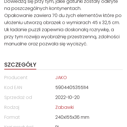
Dowiedzą się przy tym, jakie gatunki zostały odkryte
na poszczególnych kontynentach.
Opakowanie zawiera 70 du żych elementów które po
ułożeniu utworzą obrazek o wymiarach 45 x 32,5 cm.
Uk ładanie puzzli zapewnia doskonałą rozrywkę, a
przy tym rozwija wyobraźnię przestrzenną, zdolności
manualne oraz pozwala się wyciszyć.
SZCZEGÓŁY
Producent
JAKO
Kod EAN
5904405355114
Sprzedaż od
2022-10-20
Rodzaj
Zabawki
Format
240x155x36 mm