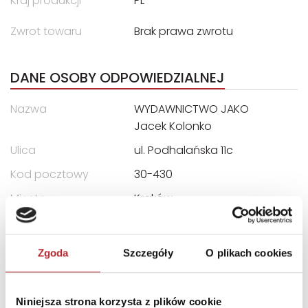
Kraj produkcji
PL
Zwrot towaru
Brak prawa zwrotu
DANE OSOBY ODPOWIEDZIALNEJ
Nazwa
WYDAWNICTWO JAKO
Jacek Kolonko
Ulica
ul. Podhalańska 11c
Kod pocztowy
30-430
Miasto
Kraków
E-mail
biuro@wydawnictwojako.
pl
Zgoda
Szczegóły
O plikach cookies
INFORMACJE I OSTRZEŻENIA
Niniejsza strona korzysta z plików cookie