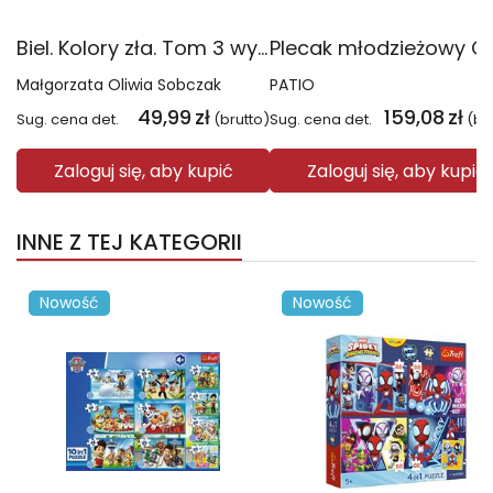
Biel. Kolory zła. Tom 3 wyd. 2025
Małgorzata Oliwia Sobczak
PATIO
49,99
zł
159,08
zł
Sug. cena det.
(brutto)
Sug. cena det.
(br
Zaloguj się, aby kupić
Zaloguj się, aby kupić
INNE Z TEJ KATEGORII
Nowość
Nowość