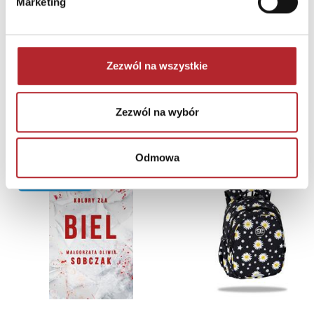
Puzzle 24 Moto Traktor CzuCzu
Marketing
Bright Junior Media
69,90
zł
Sug. cena det.
(brutto)
Zezwól na wszystkie
Zaloguj się, aby kupić
Zezwól na wybór
NAJCZĘŚCIEJ KUPOWANE
zobacz więcej
Odmowa
TOP 100
TOP 100
Wyłączność