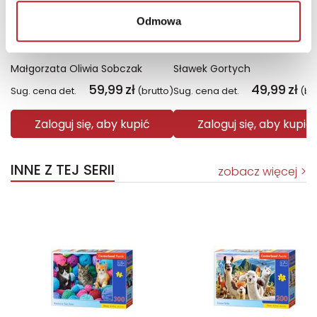
Odmowa
Fiolet. Kolory zła. Tom 7
Święto Karkonoszy
Małgorzata Oliwia Sobczak
Sławek Gortych
59,99
zł
49,99
zł
Sug. cena det.
(brutto)
Sug. cena det.
(br
Zaloguj się, aby kupić
Zaloguj się, aby kupić
INNE Z TEJ SERII
zobacz więcej