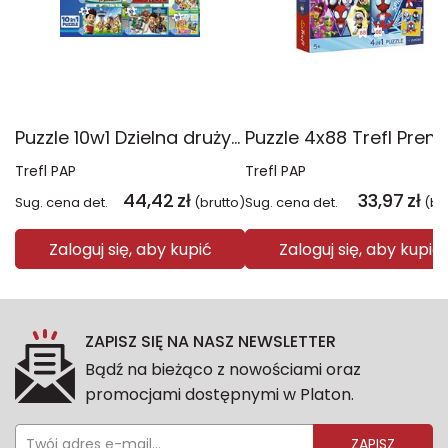
Puzzle 10w1 Dzielna drużyna Psiego Patrolu 96012
Trefl PAP
Trefl PAP
44,42
zł
33,97
zł
Sug. cena det.
(brutto)
Sug. cena det.
(br
Zaloguj się, aby kupić
Zaloguj się, aby kupić
ZAPISZ SIĘ NA NASZ NEWSLETTER
Bądź na bieżąco z nowościami oraz
promocjami dostępnymi w Platon.
ZAPISZ