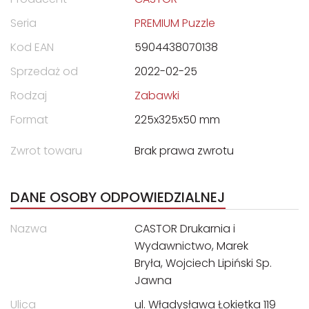
Seria
PREMIUM Puzzle
Kod EAN
5904438070138
Sprzedaż od
2022-02-25
Rodzaj
Zabawki
Format
225x325x50 mm
Zwrot towaru
Brak prawa zwrotu
DANE OSOBY ODPOWIEDZIALNEJ
Nazwa
CASTOR Drukarnia i
Wydawnictwo, Marek
Bryła, Wojciech Lipiński Sp.
Jawna
Ulica
ul. Władysława Łokietka 119