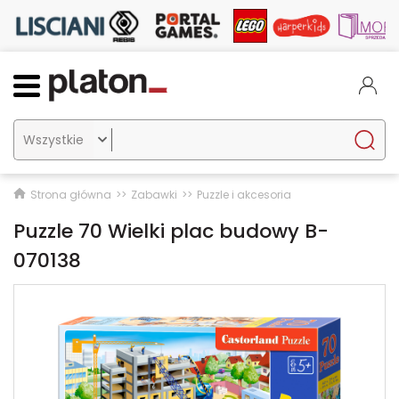

Strona główna
Zabawki
Puzzle i akcesoria
Puzzle 70 Wielki plac budowy B-
070138