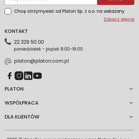
Chcę otrzymywać od Platon Sp. z o.o. na wskazany
przeze mnie adres e-mail informacje marketingowe
Zobacz więcej
dotyczące oferty platon.com.pl. Wszelkie informacje
KONTAKT
dotyczące danych osobowych znajdziesz w naszej
Polityce prywatności. Zgodę możesz wycofać w
22 329 50 00
każdym czasie. Wycofanie zgody nie wpłynie na
poniedziałek - piątek 8:00-16:00
zgodność z prawem przetwarzania dokonanego przed
jej wycofaniem.*
platon@platon.com.pl
PLATON
WSPÓŁPRACA
DLA KLIENTÓW