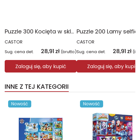
Puzzle 300 Kocięta w sklepie z włóczką B-030477
CASTOR
CASTOR
28,91
zł
28,91
zł
Sug. cena det.
(brutto)
Sug. cena det.
(br
Zaloguj się, aby kupić
Zaloguj się, aby kupić
INNE Z TEJ KATEGORII
Nowość
Nowość