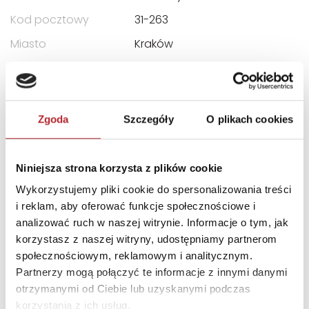
Kod pocztowy
31-263
Miasto
Kraków
E-mail
castor@castor.pl
INNI KLIENCI KUPOWALI
Zgoda
Szczegóły
O plikach cookies
Niniejsza strona korzysta z plików cookie
Wykorzystujemy pliki cookie do spersonalizowania treści
i reklam, aby oferować funkcje społecznościowe i
analizować ruch w naszej witrynie. Informacje o tym, jak
korzystasz z naszej witryny, udostępniamy partnerom
społecznościowym, reklamowym i analitycznym.
Partnerzy mogą połączyć te informacje z innymi danymi
otrzymanymi od Ciebie lub uzyskanymi podczas
korzystania z ich usług.