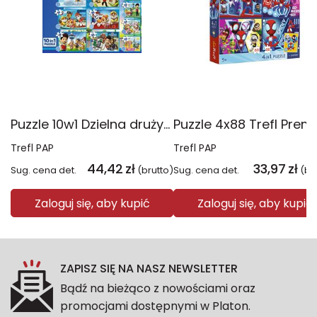
Puzzle 10w1 Dzielna drużyna Psiego Patrolu 96012
Trefl PAP
Trefl PAP
44,42
zł
33,97
zł
Sug. cena det.
(brutto)
Sug. cena det.
(br
Zaloguj się, aby kupić
Zaloguj się, aby kupić
ZAPISZ SIĘ NA NASZ NEWSLETTER
Bądź na bieżąco z nowościami oraz
promocjami dostępnymi w Platon.