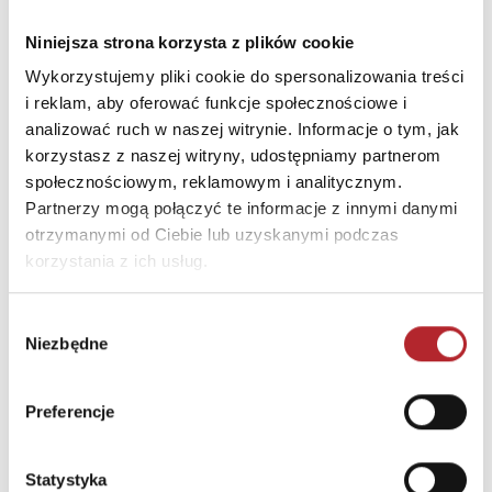
Nazwa
TREFL S.A.
Niniejsza strona korzysta z plików cookie
Ulica
ul. Kontenerowa 25
Wykorzystujemy pliki cookie do spersonalizowania treści
i reklam, aby oferować funkcje społecznościowe i
Kod pocztowy
81-155
analizować ruch w naszej witrynie. Informacje o tym, jak
Miasto
Gdynia
korzystasz z naszej witryny, udostępniamy partnerom
społecznościowym, reklamowym i analitycznym.
E-mail
trefl@trefl.com
Partnerzy mogą połączyć te informacje z innymi danymi
otrzymanymi od Ciebie lub uzyskanymi podczas
INNI KLIENCI KUPOWALI
korzystania z ich usług.
Wybór
Niezbędne
zgody
Preferencje
Statystyka