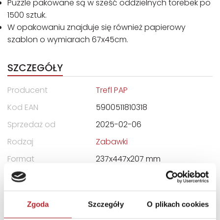
Puzzle pakowane są w sześć oddzielnych torebek po
1500 sztuk.
W opakowaniu znajduje się również papierowy
szablon o wymiarach 67x45cm.
SZCZEGÓŁY
Producent
Trefl PAP
Kod EAN
5900511810318
Sprzedaż od
2025-02-06
Rodzaj
Zabawki
Format
237x447x207 mm
Zwrot towaru
Brak prawa zwrotu
Zgoda
Szczegóły
O plikach cookies
DANE OSOBY ODPOWIEDZIALNEJ