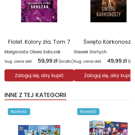
Fiolet. Kolory zła. Tom 7
Święto Karkonoszy
Małgorzata Oliwia Sobczak
Sławek Gortych
59,99
zł
49,99
zł
Sug. cena det.
(brutto)
Sug. cena det.
(br
Zaloguj się, aby kupić
Zaloguj się, aby kupić
INNE Z TEJ KATEGORII
Nowość
Nowość