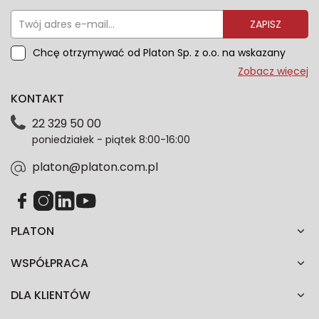
ZAPISZ
Chcę otrzymywać od Platon Sp. z o.o. na wskazany
przeze mnie adres e-mail informacje marketingowe
Zobacz więcej
dotyczące oferty platon.com.pl. Wszelkie informacje
KONTAKT
dotyczące danych osobowych znajdziesz w naszej
Polityce prywatności. Zgodę możesz wycofać w
22 329 50 00
każdym czasie. Wycofanie zgody nie wpłynie na
poniedziałek - piątek 8:00-16:00
zgodność z prawem przetwarzania dokonanego przed
jej wycofaniem.*
platon@platon.com.pl
PLATON
WSPÓŁPRACA
DLA KLIENTÓW