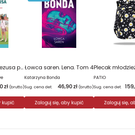
Religia Poznaję Jezusa podręcznik dla klasy 3 szkoły podstawowej
Łowca saren. Lena. Tom 4
we
Katarzyna Bonda
PATIO
00
zł
46,90
zł
159
(brutto)
Sug. cena det.
(brutto)
Sug. cena det.
y kupić
Zaloguj się, aby kupić
Zaloguj się, 