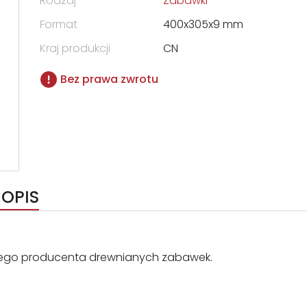
Rodzaj
Zabawki
Format
400x305x9 mm
Kraj produkcji
CN
Bez prawa zwrotu
 OPIS
nego producenta drewnianych zabawek.