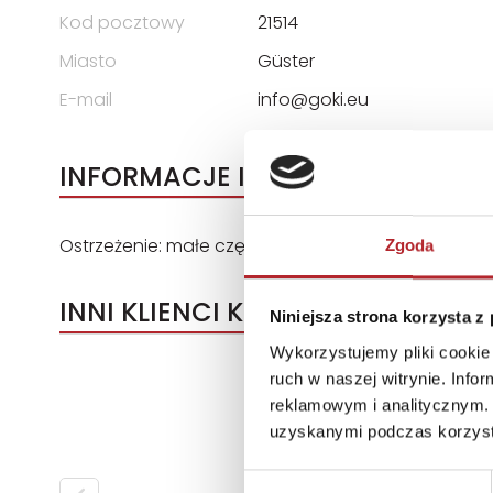
Kod pocztowy
21514
Miasto
Güster
E-mail
info@goki.eu
INFORMACJE I OSTRZEŻENIA
Ostrzeżenie: małe części
Zgoda
INNI KLIENCI KUPOWALI
Niniejsza strona korzysta z
Wykorzystujemy pliki cookie 
ruch w naszej witrynie. Inf
reklamowym i analitycznym. 
uzyskanymi podczas korzysta
Wybór