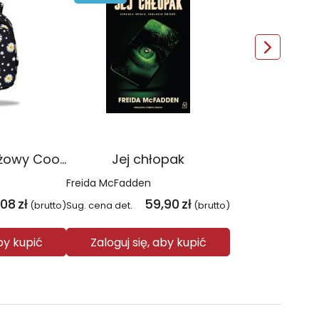
Plecak młodzieżowy Coolpack Jerry Daisy Black
Jej chłopak
Freida McFadden
,08
zł
59,90
zł
(brutto)
Sug. cena det.
(brutto)
aby kupić
Zaloguj się, aby kupić