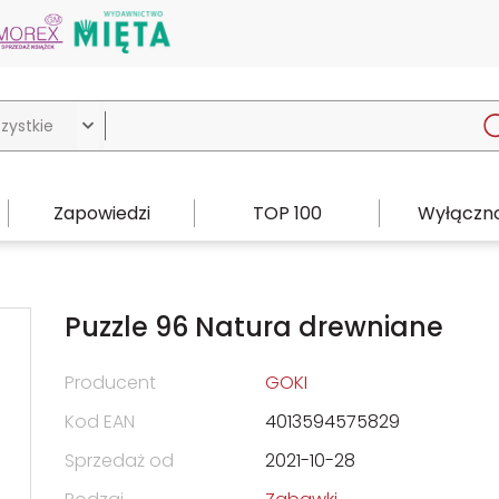

Zapowiedzi
TOP 100
Wyłączno
Puzzle 96 Natura drewniane
Producent
GOKI
Kod EAN
4013594575829
Sprzedaż od
2021-10-28