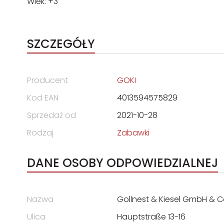
Wiek: +3
SZCZEGÓŁY
Producent
GOKI
Kod EAN
4013594575829
Sprzedaż od
2021-10-28
Rodzaj
Zabawki
DANE OSOBY ODPOWIEDZIALNEJ
Nazwa
Gollnest & Kiesel GmbH & C
Ulica
Hauptstraße 13-16