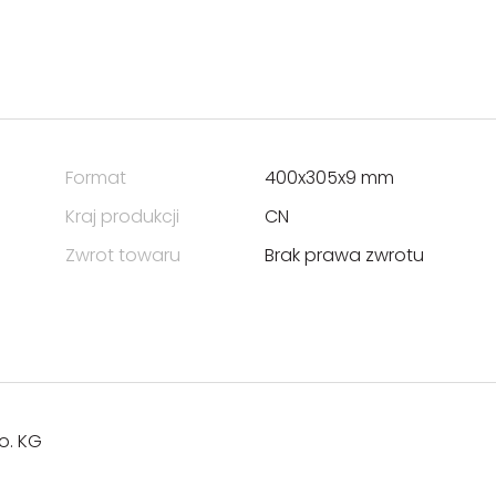
Format
400x305x9 mm
Kraj produkcji
CN
Zwrot towaru
Brak prawa zwrotu
o. KG