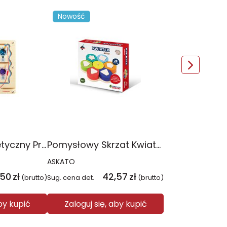
Nowość
Labirynt magnetyczny Pracowita Pszczółka
Pomysłowy Skrzat Kwiatek sorter
ASKATO
,50
zł
42,57
zł
(brutto)
Sug. cena det.
(brutto)
aby kupić
Zaloguj się, aby kupić