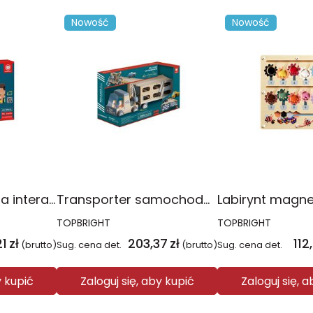
Nowość
Nowość
Tablica muzyczna interaktywna Mały DJ
Transporter samochodów i tor wyścigowy 2w1
TOPBRIGHT
TOPBRIGHT
21
zł
203,37
zł
112
(brutto)
Sug. cena det.
(brutto)
Sug. cena det.
y kupić
Zaloguj się, aby kupić
Zaloguj się, 