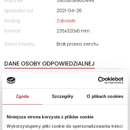
Kod EAN
5903858960449
Sprzedaż od
2021-04-26
Rodzaj
Zabawki
Format
235x320x6 mm
Zwrot towaru
Brak prawa zwrotu
DANE OSOBY ODPOWIEDZIALNEJ
Nazwa
MAKSIK SPÓŁKA Z
OGRANICZONĄ
ODPOWIEDZIALNOŚCIĄ
Zgoda
Szczegóły
O plikach cookies
Ulica
ul. Nakielska 35
Kod pocztowy
42-600
Niniejsza strona korzysta z plików cookie
Miasto
Tarnowskie Góry
Wykorzystujemy pliki cookie do spersonalizowania treści