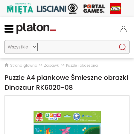

Strona główna
Zabawki
Puzzle i akcesoria
Puzzle A4 piankowe Śmieszne obrazki
Dinozaur RK6020-08