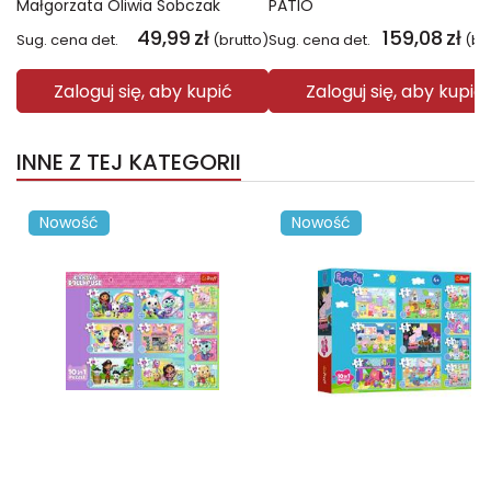
Małgorzata Oliwia Sobczak
PATIO
49,99
zł
159,08
zł
Sug. cena det.
(brutto)
Sug. cena det.
(br
Zaloguj się, aby kupić
Zaloguj się, aby kupić
INNE Z TEJ KATEGORII
Nowość
Nowość