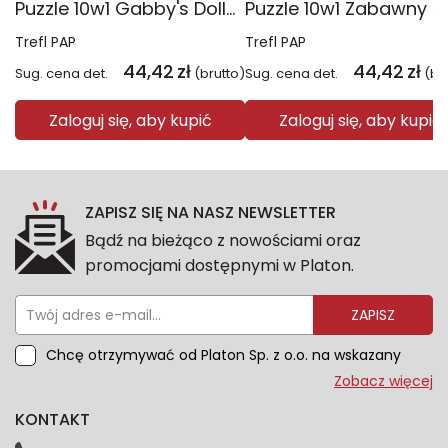
Puzzle 10w1 Gabby's Dollhouse Gabby i jej świat 96014
Trefl PAP
Trefl PAP
44,42
zł
44,42
zł
Sug. cena det.
(brutto)
Sug. cena det.
(br
Zaloguj się, aby kupić
Zaloguj się, aby kupić
ZAPISZ SIĘ NA NASZ NEWSLETTER
Bądź na bieżąco z nowościami oraz
promocjami dostępnymi w Platon.
ZAPISZ
Chcę otrzymywać od Platon Sp. z o.o. na wskazany
przeze mnie adres e-mail informacje marketingowe
Zobacz więcej
dotyczące oferty platon.com.pl. Wszelkie informacje
KONTAKT
dotyczące danych osobowych znajdziesz w naszej
Polityce prywatności. Zgodę możesz wycofać w