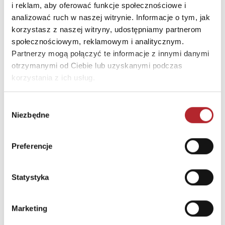
E-mail
biuro@maksik.pl
i reklam, aby oferować funkcje społecznościowe i
analizować ruch w naszej witrynie. Informacje o tym, jak
korzystasz z naszej witryny, udostępniamy partnerom
INNI KLIENCI KUPOWALI
społecznościowym, reklamowym i analitycznym.
Partnerzy mogą połączyć te informacje z innymi danymi
otrzymanymi od Ciebie lub uzyskanymi podczas
korzystania z ich usług.
Wybór
Niezbędne
zgody
Preferencje
Statystyka
Puzzle 24 Moto Traktor CzuCzu
Bright Junior Media
Marketing
69,90
zł
Sug. cena det.
(brutto)