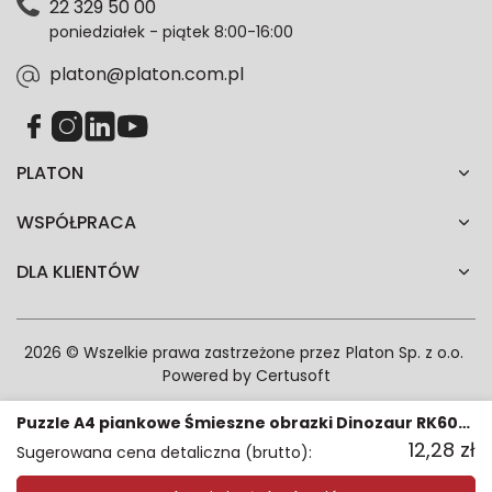
22 329 50 00
każdym czasie. Wycofanie zgody nie wpłynie na
poniedziałek - piątek 8:00-16:00
zgodność z prawem przetwarzania dokonanego przed
jej wycofaniem.*
platon@platon.com.pl
PLATON
WSPÓŁPRACA
DLA KLIENTÓW
2026 © Wszelkie prawa zastrzeżone przez
Platon Sp. z o.o.
Powered by
Certusoft
Puzzle A4 piankowe Śmieszne obrazki Dinozaur RK6020-08
12,28
zł
Sugerowana cena detaliczna (brutto):