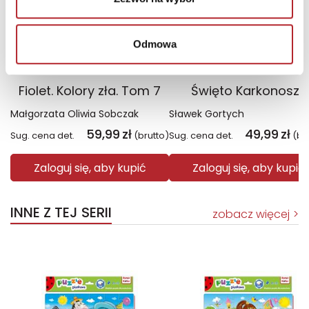
Odmowa
Fiolet. Kolory zła. Tom 7
Święto Karkonoszy
Małgorzata Oliwia Sobczak
Sławek Gortych
59,99
zł
49,99
zł
Sug. cena det.
(brutto)
Sug. cena det.
(br
Zaloguj się, aby kupić
Zaloguj się, aby kupić
INNE Z TEJ SERII
zobacz więcej