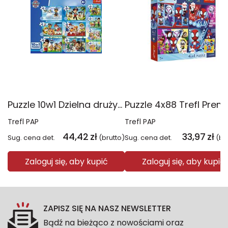
Puzzle 10w1 Dzielna drużyna Psiego Patrolu 96012
Trefl PAP
Trefl PAP
44,42
zł
33,97
zł
Sug. cena det.
(brutto)
Sug. cena det.
(br
Zaloguj się, aby kupić
Zaloguj się, aby kupić
ZAPISZ SIĘ NA NASZ NEWSLETTER
Bądź na bieżąco z nowościami oraz