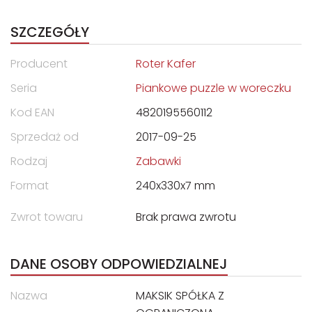
SZCZEGÓŁY
Producent
Roter Kafer
Seria
Piankowe puzzle w woreczku
Kod EAN
4820195560112
Sprzedaż od
2017-09-25
Rodzaj
Zabawki
Format
240x330x7 mm
Zwrot towaru
Brak prawa zwrotu
DANE OSOBY ODPOWIEDZIALNEJ
Nazwa
MAKSIK SPÓŁKA Z