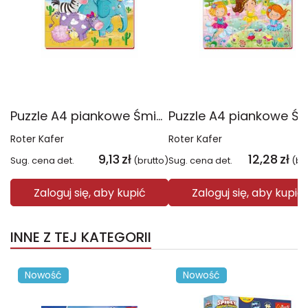
Puzzle A4 piankowe Śmieszne zdjęcia RK1201-02
Roter Kafer
Roter Kafer
9,13
zł
12,28
zł
Sug. cena det.
(brutto)
Sug. cena det.
(br
Zaloguj się, aby kupić
Zaloguj się, aby kupić
INNE Z TEJ KATEGORII
Nowość
Nowość