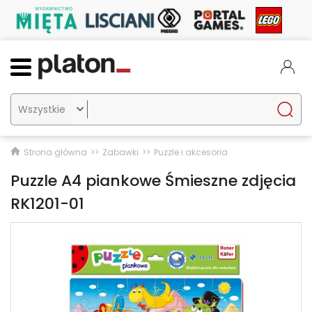

Strona główna
Zabawki
Puzzle i akcesoria
Puzzle A4 piankowe Śmieszne zdjęcia
RK1201-01