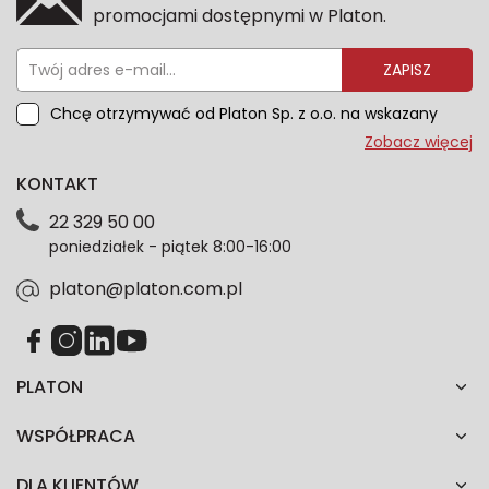
promocjami dostępnymi w Platon.
ZAPISZ
Chcę otrzymywać od Platon Sp. z o.o. na wskazany
przeze mnie adres e-mail informacje marketingowe
Zobacz więcej
dotyczące oferty platon.com.pl. Wszelkie informacje
KONTAKT
dotyczące danych osobowych znajdziesz w naszej
Polityce prywatności. Zgodę możesz wycofać w
22 329 50 00
każdym czasie. Wycofanie zgody nie wpłynie na
poniedziałek - piątek 8:00-16:00
zgodność z prawem przetwarzania dokonanego przed
jej wycofaniem.*
platon@platon.com.pl
PLATON
WSPÓŁPRACA
DLA KLIENTÓW