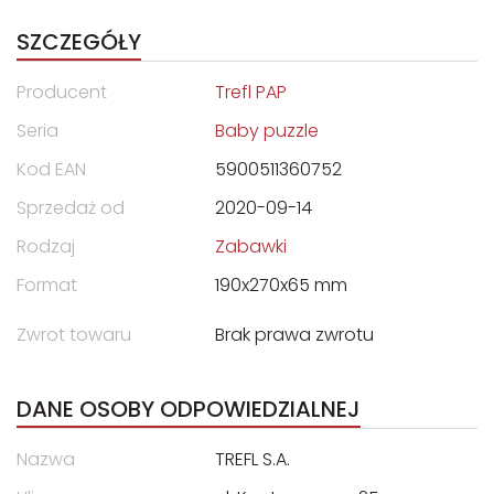
SZCZEGÓŁY
Producent
Trefl PAP
Seria
Baby puzzle
Kod EAN
5900511360752
Sprzedaż od
2020-09-14
Rodzaj
Zabawki
Format
190x270x65 mm
Zwrot towaru
Brak prawa zwrotu
DANE OSOBY ODPOWIEDZIALNEJ
Nazwa
TREFL S.A.