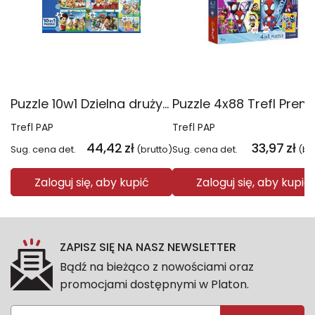
Puzzle 10w1 Dzielna drużyna Psiego Patrolu 96012
Trefl PAP
Trefl PAP
44,42
zł
33,97
zł
Sug. cena det.
(brutto)
Sug. cena det.
(br
Zaloguj się, aby kupić
Zaloguj się, aby kupić
ZAPISZ SIĘ NA NASZ NEWSLETTER
Bądź na bieżąco z nowościami oraz
promocjami dostępnymi w Platon.