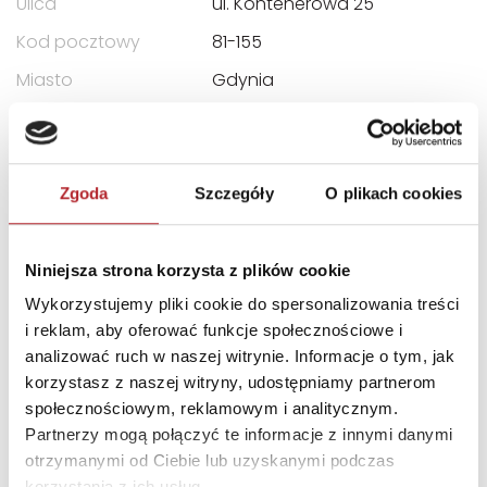
Ulica
ul. Kontenerowa 25
Kod pocztowy
81-155
Miasto
Gdynia
E-mail
trefl@trefl.com
INNI KLIENCI KUPOWALI
Zgoda
Szczegóły
O plikach cookies
Niniejsza strona korzysta z plików cookie
Wykorzystujemy pliki cookie do spersonalizowania treści
i reklam, aby oferować funkcje społecznościowe i
analizować ruch w naszej witrynie. Informacje o tym, jak
korzystasz z naszej witryny, udostępniamy partnerom
społecznościowym, reklamowym i analitycznym.
Partnerzy mogą połączyć te informacje z innymi danymi
otrzymanymi od Ciebie lub uzyskanymi podczas
korzystania z ich usług.