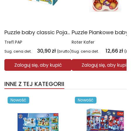
Puzzle baby classic Pojazdy na budowie 36072
Trefl PAP
Roter Kafer
30,90
zł
12,66
zł
Sug. cena det.
(brutto)
Sug. cena det.
(br
Zaloguj się, aby kupić
Zaloguj się, aby kupić
INNE Z TEJ KATEGORII
Nowość
Nowość