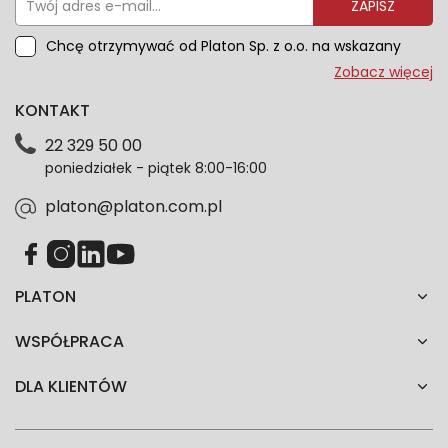
ZAPISZ
Chcę otrzymywać od Platon Sp. z o.o. na wskazany
przeze mnie adres e-mail informacje marketingowe
Zobacz więcej
dotyczące oferty platon.com.pl. Wszelkie informacje
KONTAKT
dotyczące danych osobowych znajdziesz w naszej
Polityce prywatności. Zgodę możesz wycofać w
22 329 50 00
każdym czasie. Wycofanie zgody nie wpłynie na
poniedziałek - piątek 8:00-16:00
zgodność z prawem przetwarzania dokonanego przed
jej wycofaniem.*
platon@platon.com.pl
PLATON
WSPÓŁPRACA
DLA KLIENTÓW