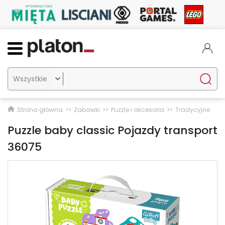

Strona główna
Zabawki
Puzzle i akcesoria
Tradycyjne
Puzzle baby classic Pojazdy transport
36075