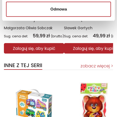
Odmowa
Fiolet. Kolory zła. Tom 7
Święto Karkonoszy
Małgorzata Oliwia Sobczak
Sławek Gortych
59,99
zł
49,99
zł
Sug. cena det.
(brutto)
Sug. cena det.
(br
Zaloguj się, aby kupić
Zaloguj się, aby kupić
INNE Z TEJ SERII
zobacz więcej