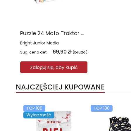
Puzzle 24 Moto Traktor CzuCzu
Bright Junior Media
69,90
zł
Sug. cena det.
(brutto)
Zaloguj się, aby kupić
NAJCZĘŚCIEJ KUPOWANE
TOP 100
TOP 100
Wyłączność