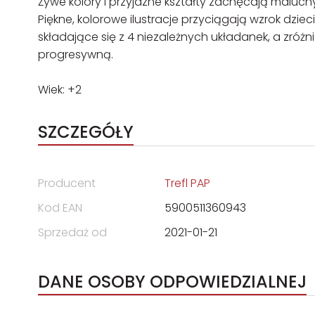
Żywe kolory i przyjazne kształty zachęcają maluc
Piękne, kolorowe ilustracje przyciągają wzrok dziec
składające się z 4 niezależnych układanek, a zró
progresywną.
Wiek: +2
SZCZEGÓŁY
Producent
Trefl PAP
Kod EAN
5900511360943
Sprzedaż od
2021-01-21
DANE OSOBY ODPOWIEDZIALNEJ