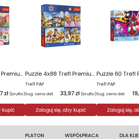
Puzzle 4x88 Trefl Premium Plus Kids Kocie harce Koci Domek Gabi 34694
Puzzle 4x88 Trefl Premium Plus Kids Psia Straż Psi Patrol 34693
Trefl PAP
Trefl PAP
97
zł
33,97
zł
19
(brutto)
Sug. cena det.
(brutto)
Sug. cena det.
y kupić
Zaloguj się, aby kupić
Zaloguj się, 
PLATON
WSPÓŁPRACA
DLA KL