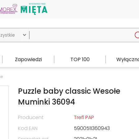

Zapowiedzi
TOP 100
Wyłączno
ne
Puzzle baby classic Wesołe
Muminki 36094
Producent
Trefl PAP
Kod EAN
5900511360943