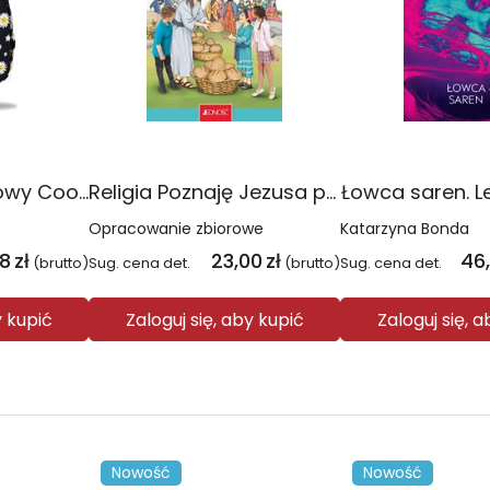
Plecak młodzieżowy Coolpack Jerry Daisy Black
Religia Poznaję Jezusa podręcznik dla klasy 3 szkoły podstawowej
Łowca saren. L
Opracowanie zbiorowe
Katarzyna Bonda
08
zł
23,00
zł
46
(brutto)
Sug. cena det.
(brutto)
Sug. cena det.
y kupić
Zaloguj się, aby kupić
Zaloguj się, 
Nowość
Nowość