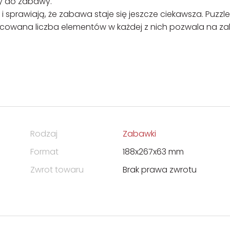
hy do zabawy.
i i sprawiają, że zabawa staje się jeszcze ciekawsza. Puzzle
żnicowana liczba elementów w każdej z nich pozwala na 
Rodzaj
Zabawki
Format
188x267x63 mm
Zwrot towaru
Brak prawa zwrotu