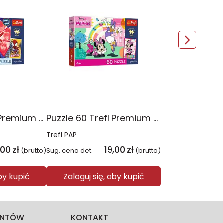
Puzzle 60 Trefl Premium Plus Kids Niesamowita przygoda Spidey Marvel 17429
Puzzle 60 Trefl Premium Plus Kids Uśmiech Minnie Disney 17428
Trefl PAP
,00
zł
19,00
zł
(brutto)
Sug. cena det.
(brutto)
aby kupić
Zaloguj się, aby kupić
IENTÓW
KONTAKT