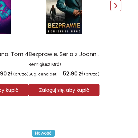
ena. Tom 4
Bezprawie. Seria z Joanną Chyłką. Tom 20
Remigiusz Mróz
,90
zł
52,90
zł
(brutto)
Sug. cena det.
(brutto)
aby kupić
Zaloguj się, aby kupić
Nowość