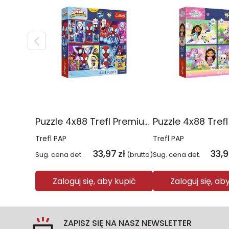
Puzzle 4x88 Trefl Premium Plus Kids Pajęczy dzień Spidey 34696
Trefl PAP
Trefl PAP
33,97
zł
33,
Sug. cena det.
(brutto)
Sug. cena det.
Zaloguj się, aby kupić
Zaloguj się, ab
ZAPISZ SIĘ NA NASZ NEWSLETTER