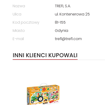
Nazwa
TREFL S.A.
Ulica
ul. Kontenerowa 25
Kod pocztowy
81-155
Miasto
Gdynia
E-mail
trefl@trefl.com
INNI KLIENCI KUPOWALI