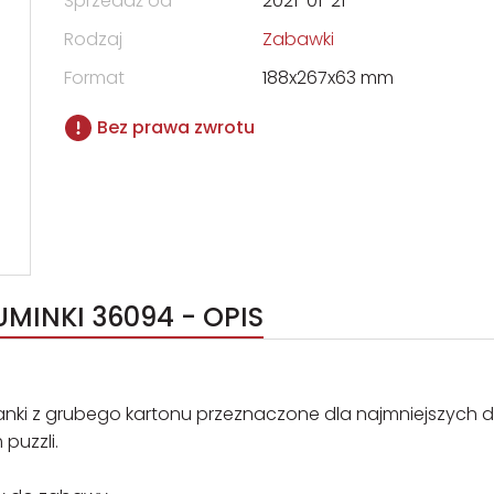
Sprzedaż od
2021-01-21
Rodzaj
Zabawki
Format
188x267x63 mm
Bez prawa zwrotu
MINKI 36094 - OPIS
anki z grubego kartonu przeznaczone dla najmniejszych dz
puzzli.