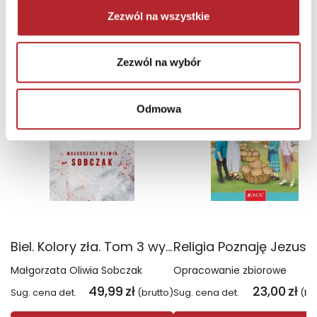
Zezwól na wszystkie
NAJCZĘŚCIEJ KUPOWANE
zobacz więcej
Zezwól na wybór
TOP 100
TOP 100
Wyłączność
Odmowa
Biel. Kolory zła. Tom 3 wyd. 2025
Małgorzata Oliwia Sobczak
Opracowanie zbiorowe
49,99
zł
23,00
zł
Sug. cena det.
(brutto)
Sug. cena det.
(br