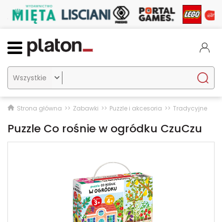

Strona główna
Zabawki
Puzzle i akcesoria
Tradycyjne
Puzzle Co rośnie w ogródku CzuCzu