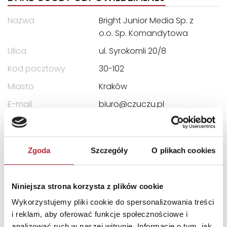
Nazwa
Bright Junior Media Sp. z
o.o. Sp. Komandytowa
Ulica
ul. Syrokomli 20/8
Kod pocztowy
30-102
Miasto
Kraków
E-mail
biuro@czuczu.pl
INFORMACJE I OSTRZEŻENIA
Zgoda
Szczegóły
O plikach cookies
CE Opakowanie nie służy do zabawy. Zachowaj
opakowanie ze względu na zawarte na nim ważne
informacje. Przed podaniem dziecku upewnij się, że
Niniejsza strona korzysta z plików cookie
produkt jest kompletny i nieuszkodzony.
Wykorzystujemy pliki cookie do spersonalizowania treści
i reklam, aby oferować funkcje społecznościowe i
analizować ruch w naszej witrynie. Informacje o tym, jak