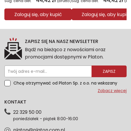
44,42
zł
44,42
zł
Sug. cena det.
(brutto)
Sug. cena det.
(br
Zaloguj się, aby kupić
Zaloguj się, aby kupić
ZAPISZ SIĘ NA NASZ NEWSLETTER
Bądź na bieżąco z nowościami oraz
promocjami dostępnymi w Platon.
ZAPISZ
Chcę otrzymywać od Platon Sp. z o.o. na wskazany
przeze mnie adres e-mail informacje marketingowe
Zobacz więcej
dotyczące oferty platon.com.pl. Wszelkie informacje
KONTAKT
dotyczące danych osobowych znajdziesz w naszej
Polityce prywatności. Zgodę możesz wycofać w
22 329 50 00
każdym czasie. Wycofanie zgody nie wpłynie na
poniedziałek - piątek 8:00-16:00
zgodność z prawem przetwarzania dokonanego przed
jej wycofaniem.*
platon@platon.com.pl