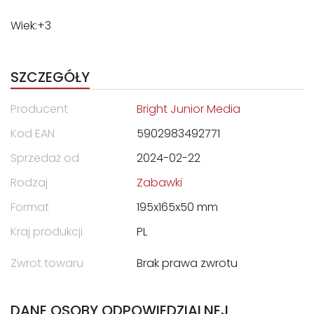
Wiek:+3
SZCZEGÓŁY
Producent
Bright Junior Media
Kod EAN
5902983492771
Sprzedaż od
2024-02-22
Rodzaj
Zabawki
Format
195x165x50 mm
Kraj produkcji
PL
Zwrot towaru
Brak prawa zwrotu
DANE OSOBY ODPOWIEDZIALNEJ