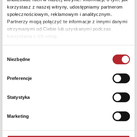
INNI KLIENCI KUPOWALI
korzystasz z naszej witryny, udostępniamy partnerom
społecznościowym, reklamowym i analitycznym.
Partnerzy mogą połączyć te informacje z innymi danymi
otrzymanymi od Ciebie lub uzyskanymi podczas
korzystania z ich usług.
Wybór
Niezbędne
zgody
Preferencje
Puzzle 24 Moto Traktor CzuCzu
Statystyka
Bright Junior Media
69,90
zł
Sug. cena det.
(brutto)
Marketing
Zaloguj się, aby kupić