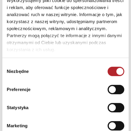
Wykorzystujemy pliki cookie do spersonalizowania treści
służy do zabawy. Korzystać pod nadzorem osoby
i reklam, aby oferować funkcje społecznościowe i
dorosłej.
analizować ruch w naszej witrynie. Informacje o tym, jak
korzystasz z naszej witryny, udostępniamy partnerom
społecznościowym, reklamowym i analitycznym.
INNI KLIENCI KUPOWALI
Partnerzy mogą połączyć te informacje z innymi danymi
otrzymanymi od Ciebie lub uzyskanymi podczas
korzystania z ich usług.
Wybór
Niezbędne
zgody
Preferencje
Statystyka
Puzzle 24 Moto Traktor CzuCzu
Marketing
Bright Junior Media