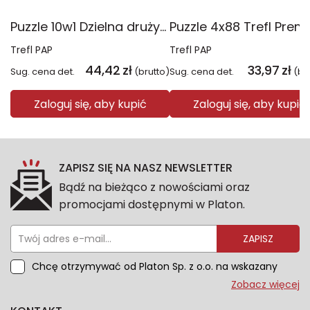
Puzzle 10w1 Dzielna drużyna Psiego Patrolu 96012
Trefl PAP
Trefl PAP
44,42
zł
33,97
zł
Sug. cena det.
(brutto)
Sug. cena det.
(br
Zaloguj się, aby kupić
Zaloguj się, aby kupić
ZAPISZ SIĘ NA NASZ NEWSLETTER
Bądź na bieżąco z nowościami oraz
promocjami dostępnymi w Platon.
ZAPISZ
Chcę otrzymywać od Platon Sp. z o.o. na wskazany
przeze mnie adres e-mail informacje marketingowe
Zobacz więcej
dotyczące oferty platon.com.pl. Wszelkie informacje