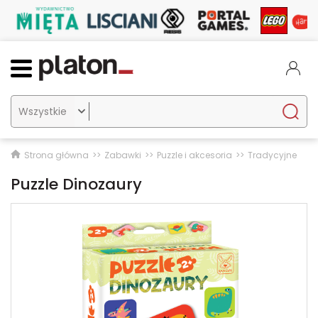

Strona główna
Zabawki
Puzzle i akcesoria
Tradycyjne
Puzzle Dinozaury