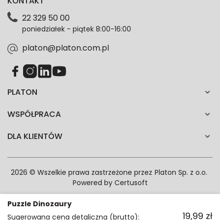
KONTAKT
dotyczące danych osobowych znajdziesz w naszej
Polityce prywatności. Zgodę możesz wycofać w
22 329 50 00
każdym czasie. Wycofanie zgody nie wpłynie na
poniedziałek - piątek 8:00-16:00
zgodność z prawem przetwarzania dokonanego przed
jej wycofaniem.*
platon@platon.com.pl
PLATON
WSPÓŁPRACA
DLA KLIENTÓW
2026 © Wszelkie prawa zastrzeżone przez
Platon Sp. z o.o.
Powered by
Certusoft
Puzzle Dinozaury
19,99
zł
Sugerowana cena detaliczna (brutto):