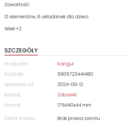
Zawartość:
12 elementów, 6 układanek dla dzieci
Wiek:+2
SZCZEGÓŁY
Producent
Kangur
Kod EAN
5905723441480
Sprzedaż od
2024-09-12
Rodzaj
Zabawki
Format
175x140x44 mm
Zwrot towaru
Brak prawa zwrotu