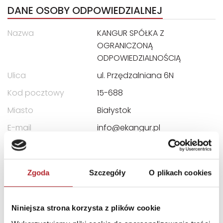
DANE OSOBY ODPOWIEDZIALNEJ
Nazwa
KANGUR SPÓŁKA Z
OGRANICZONĄ
ODPOWIEDZIALNOŚCIĄ
Ulica
ul. Przędzalniana 6N
Kod pocztowy
15-688
Miasto
Białystok
E-mail
info@ekangur.pl
INFORMACJE I OSTRZEŻENIA
Zgoda
Szczegóły
O plikach cookies
Ostrzeżenie. Gra nieodpowiednia dla dzieci poniżej 3
lat. Istnieje możliwość połknięcia drobnych
elementów. Proszę zachować opakowanie ze
Niniejsza strona korzysta z plików cookie
względu na zawarte informacje. Opakowanie nie