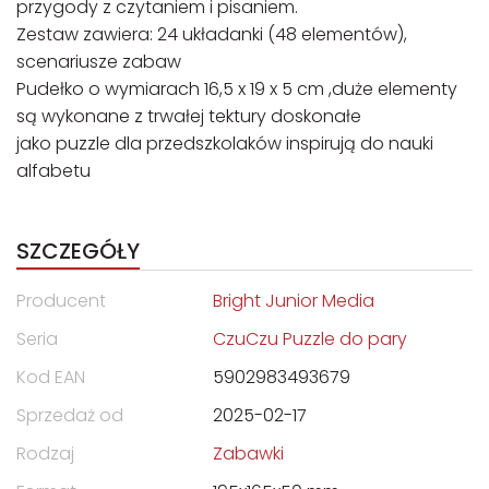
przygody z czytaniem i pisaniem.
Zestaw zawiera: 24 układanki (48 elementów),
scenariusze zabaw
Pudełko o wymiarach 16,5 x 19 x 5 cm ,duże elementy
są wykonane z trwałej tektury doskonałe
jako puzzle dla przedszkolaków inspirują do nauki
alfabetu
SZCZEGÓŁY
Producent
Bright Junior Media
Seria
CzuCzu Puzzle do pary
Kod EAN
5902983493679
Sprzedaż od
2025-02-17
Rodzaj
Zabawki