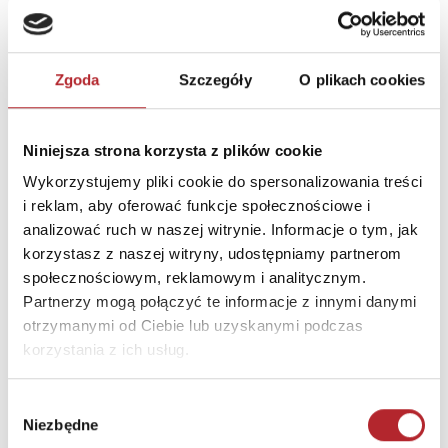
Zgoda
Szczegóły
O plikach cookies
Niniejsza strona korzysta z plików cookie
Wykorzystujemy pliki cookie do spersonalizowania treści
i reklam, aby oferować funkcje społecznościowe i
analizować ruch w naszej witrynie. Informacje o tym, jak
korzystasz z naszej witryny, udostępniamy partnerom
społecznościowym, reklamowym i analitycznym.
Puzzle 24 Moto Traktor CzuCzu
Partnerzy mogą połączyć te informacje z innymi danymi
Bright Junior Media
otrzymanymi od Ciebie lub uzyskanymi podczas
69,90
zł
korzystania z ich usług.
Sug. cena det.
(brutto)
Zaloguj się, aby kupić
Wybór
Niezbędne
zgody