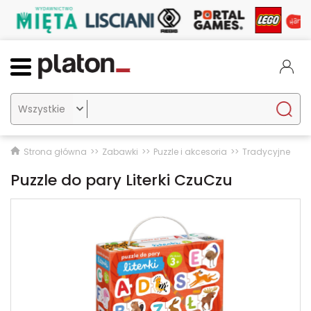

Strona główna
Zabawki
Puzzle i akcesoria
Tradycyjne
Puzzle do pary Literki CzuCzu