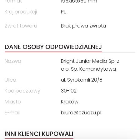
Format
195x165x50 mm
Kraj produkcji
PL
Zwrot towaru
Brak prawa zwrotu
DANE OSOBY ODPOWIEDZIALNEJ
Nazwa
Bright Junior Media Sp. z
o.o. Sp. Komandytowa
Ulica
ul. Syrokomli 20/8
Kod pocztowy
30-102
Miasto
Kraków
E-mail
biuro@czuczu.pl
INNI KLIENCI KUPOWALI