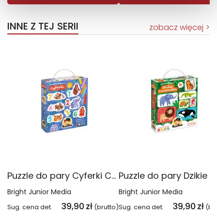
INNE Z TEJ SERII
zobacz więcej
Puzzle do pary Cyferki CzuCzu
Bright Junior Media
Bright Junior Media
39,90
zł
39,90
zł
Sug. cena det.
(brutto)
Sug. cena det.
(br