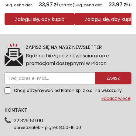
33,97
zł
33,97
zł
Sug. cena det.
(brutto)
Sug. cena det.
(br
Zaloguj się, aby kupić
Zaloguj się, aby kupić
ZAPISZ SIĘ NA NASZ NEWSLETTER
Bądź na bieżąco z nowościami oraz
promocjami dostępnymi w Platon.
ZAPISZ
Chcę otrzymywać od Platon Sp. z o.o. na wskazany
przeze mnie adres e-mail informacje marketingowe
Zobacz więcej
dotyczące oferty platon.com.pl. Wszelkie informacje
KONTAKT
dotyczące danych osobowych znajdziesz w naszej
Polityce prywatności. Zgodę możesz wycofać w
22 329 50 00
każdym czasie. Wycofanie zgody nie wpłynie na
poniedziałek - piątek 8:00-16:00
zgodność z prawem przetwarzania dokonanego przed
jej wycofaniem.*