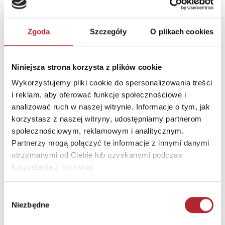
o.o. Sp. Komandytowa
Ulica
ul. Syrokomli 20/8
Zgoda
Szczegóły
O plikach cookies
Kod pocztowy
30-102
Miasto
Kraków
Niniejsza strona korzysta z plików cookie
E-mail
biuro@czuczu.pl
Wykorzystujemy pliki cookie do spersonalizowania treści
i reklam, aby oferować funkcje społecznościowe i
analizować ruch w naszej witrynie. Informacje o tym, jak
INFORMACJE I OSTRZEŻENIA
korzystasz z naszej witryny, udostępniamy partnerom
społecznościowym, reklamowym i analitycznym.
CE Opakowanie nie służy do zabawy. Zachowaj
Partnerzy mogą połączyć te informacje z innymi danymi
opakowanie ze względu na zawarte na nim ważne
otrzymanymi od Ciebie lub uzyskanymi podczas
informacje. Przed podaniem dziecku upewnij się, że
korzystania z ich usług.
produkt jest kompletny i nieuszkodzony. Do użytku
pod bezpośrednim nadzorem osoby dorosłej.
Wybór
Niezbędne
zgody
INNI KLIENCI KUPOWALI