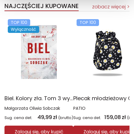
NAJCZĘŚCIEJ KUPOWANE
zobacz więcej
TOP 100
TOP 100
Wyłączność
Biel. Kolory zła. Tom 3 wyd. 2025
Małgorzata Oliwia Sobczak
PATIO
49,99
zł
159,08
zł
Sug. cena det.
(brutto)
Sug. cena det.
(br
Zaloguj się, aby kupić
Zaloguj się, aby kupić