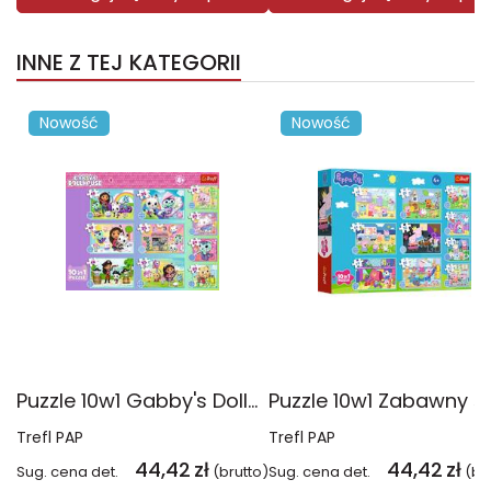
INNE Z TEJ KATEGORII
Nowość
Nowość
Puzzle 10w1 Gabby's Dollhouse Gabby i jej świat 96014
Trefl PAP
Trefl PAP
44,42
zł
44,42
zł
Sug. cena det.
(brutto)
Sug. cena det.
(br