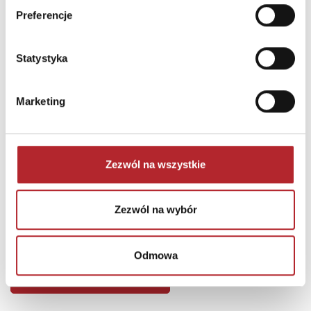
Preferencje
Statystyka
Marketing
Zezwól na wszystkie
Puzzle 24 Moto Traktor CzuCzu
Zezwól na wybór
Bright Junior Media
69,90
zł
Sug. cena det.
(brutto)
Odmowa
Zaloguj się, aby kupić