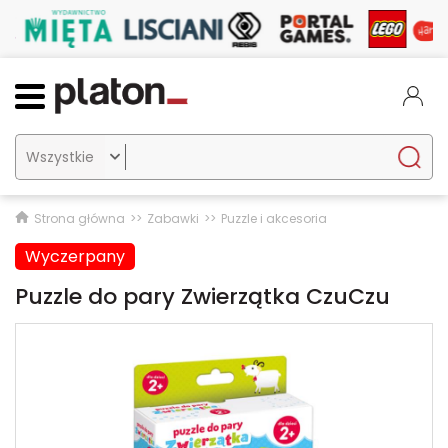

Strona główna
Zabawki
Puzzle i akcesoria
Wyczerpany
Puzzle do pary Zwierzątka CzuCzu