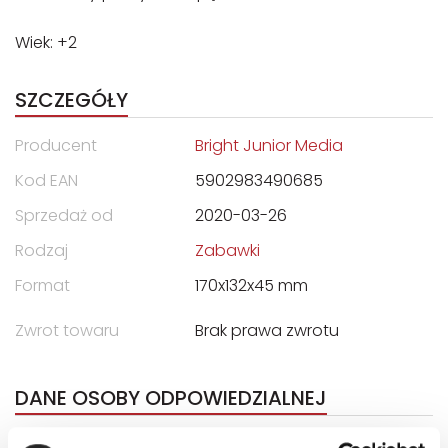
Wiek: +2
SZCZEGÓŁY
Producent
Bright Junior Media
Kod EAN
5902983490685
Sprzedaż od
2020-03-26
Rodzaj
Zabawki
Format
170x132x45 mm
Zwrot towaru
Brak prawa zwrotu
DANE OSOBY ODPOWIEDZIALNEJ
Nazwa
Bright Junior Media Sp. z