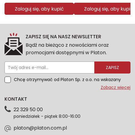
Zaloguj się, aby kupić
Zaloguj się, aby kupić
ZAPISZ SIĘ NA NASZ NEWSLETTER
Bądź na bieżąco z nowościami oraz
promocjami dostępnymi w Platon.
ZAPISZ
Chcę otrzymywać od Platon Sp. z o.o. na wskazany
przeze mnie adres e-mail informacje marketingowe
Zobacz więcej
dotyczące oferty platon.com.pl. Wszelkie informacje
KONTAKT
dotyczące danych osobowych znajdziesz w naszej
Polityce prywatności. Zgodę możesz wycofać w
22 329 50 00
każdym czasie. Wycofanie zgody nie wpłynie na
poniedziałek - piątek 8:00-16:00
zgodność z prawem przetwarzania dokonanego przed
jej wycofaniem.*
platon@platon.com.pl