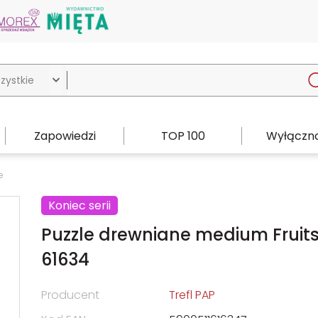

Zapowiedzi
TOP 100
Wyłączno
e
Koniec serii
Puzzle drewniane medium Fruit
61634
Producent
Trefl PAP