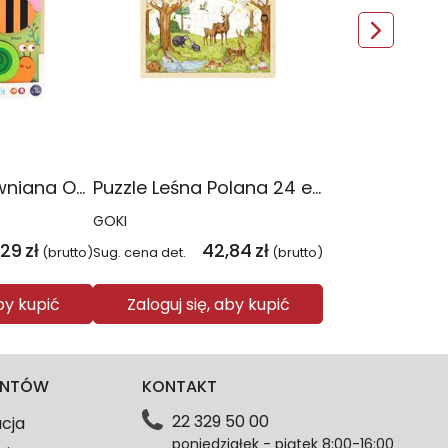
Układanka drewniana Ogród BamBam
Puzzle Leśna Polana 24 elementy
GOKI
,29
zł
42,84
zł
(brutto)
Sug. cena det.
(brutto)
aby kupić
Zaloguj się, aby kupić
IENTÓW
KONTAKT
22 329 50 00
acja
poniedziałek - piątek 8:00-16:00