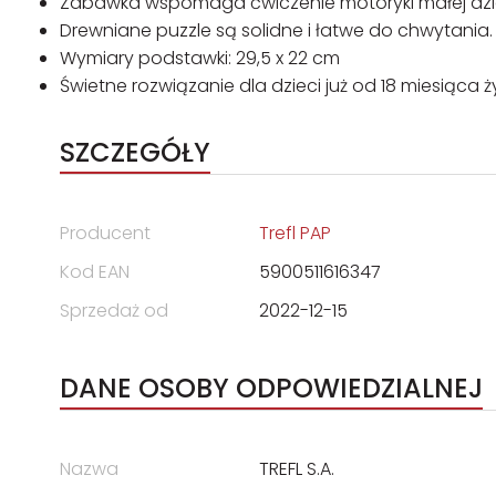
Zabawka wspomaga ćwiczenie motoryki małej dz
Drewniane puzzle są solidne i łatwe do chwytania.
Wymiary podstawki: 29,5 x 22 cm
Świetne rozwiązanie dla dzieci już od 18 miesiąca 
SZCZEGÓŁY
Producent
Trefl PAP
Kod EAN
5900511616347
Sprzedaż od
2022-12-15
DANE OSOBY ODPOWIEDZIALNEJ
Nazwa
TREFL S.A.