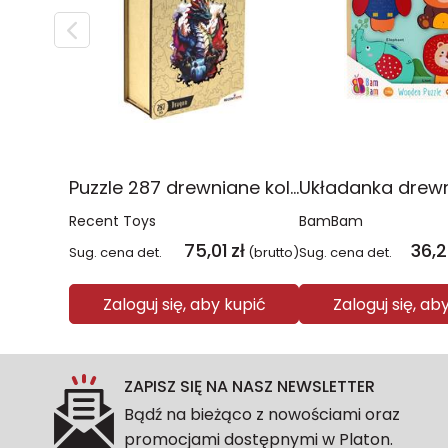
Puzzle 287 drewniane kolorowe Smok
Recent Toys
BamBam
75,01
zł
36,
Sug. cena det.
(brutto)
Sug. cena det.
Zaloguj się, aby kupić
Zaloguj się, ab
ZAPISZ SIĘ NA NASZ NEWSLETTER
Bądź na bieżąco z nowościami oraz
promocjami dostępnymi w Platon.