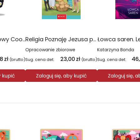
Plecak młodzieżowy Coolpack Jerry Daisy Black
Religia Poznaję Jezusa podręcznik dla klasy 3 szkoły podstawowej
Łowca saren. L
Opracowanie zbiorowe
Katarzyna Bonda
08
zł
23,00
zł
46
(brutto)
Sug. cena det.
(brutto)
Sug. cena det.
y kupić
Zaloguj się, aby kupić
Zaloguj się, 