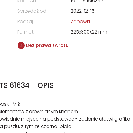
Kod EAN
5900511616347
Sprzedaż od
2022-12-15
Rodzaj
Zabawki
Format
225x300x22 mm
Bez prawa zwrotu
S 61634 - OPIS
ski i Miś
 elementów z drewnianym knobem
wiednie miejsce na podstawce - zadanie ułatwi grafika
a puzzlu, z tym że czarno-biała