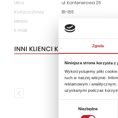
Ulica
ul. Kontenerowa 25
Kod pocztowy
81-155
Miasto
Gdynia
E-mail
trefl@trefl.com
Zgoda
INNI KLIENCI KUPOWALI
Niniejsza strona korzysta z
Wykorzystujemy pliki cookie 
ruch w naszej witrynie. Inf
reklamowym i analitycznym. 
uzyskanymi podczas korzysta
Wybór
Niezbędne
zgody