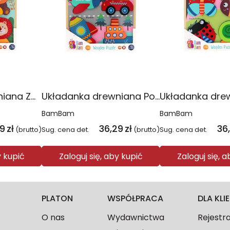
Układanka drewniana Zwierzątka BamBam
Układanka drewniana Pojazdy BamBam
BamBam
BamBam
29
zł
36,29
zł
36
(brutto)
Sug. cena det.
(brutto)
Sug. cena det.
y kupić
Zaloguj się, aby kupić
Zaloguj się, 
PLATON
WSPÓŁPRACA
DLA KL
O nas
Wydawnictwa
Rejestr