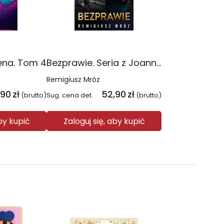
ena. Tom 4
Bezprawie. Seria z Joanną Chyłką. Tom 20
Remigiusz Mróz
,90
zł
52,90
zł
(brutto)
Sug. cena det.
(brutto)
aby kupić
Zaloguj się, aby kupić