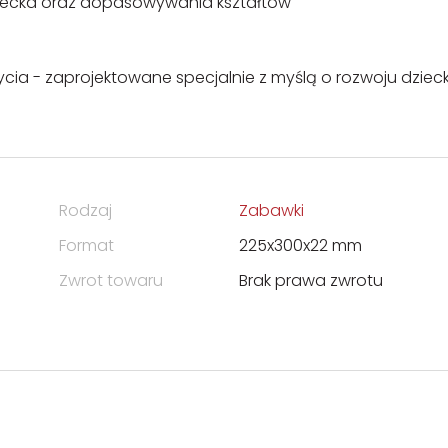
iecka oraz dopasowywania kształtów
życia - zaprojektowane specjalnie z myślą o rozwoju dziec
Rodzaj
Zabawki
Format
225x300x22 mm
Zwrot towaru
Brak prawa zwrotu