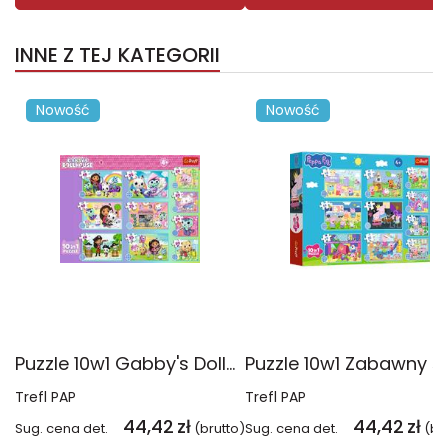
INNE Z TEJ KATEGORII
Nowość
Nowość
Puzzle 10w1 Gabby's Dollhouse Gabby i jej świat 96014
Trefl PAP
Trefl PAP
44,42
zł
44,42
zł
Sug. cena det.
(brutto)
Sug. cena det.
(br