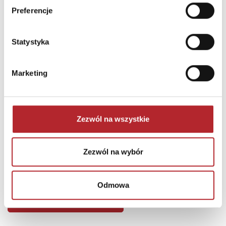
Preferencje
Statystyka
Marketing
Zezwól na wszystkie
Puzzle 24 Moto Traktor CzuCzu
Zezwól na wybór
Bright Junior Media
69,90
zł
Sug. cena det.
(brutto)
Odmowa
Zaloguj się, aby kupić