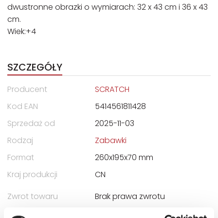
dwustronne obrazki o wymiarach: 32 x 43 cm i 36 x 43
cm.
Wiek:+4
SZCZEGÓŁY
Producent
SCRATCH
Kod EAN
5414561811428
Sprzedaż od
2025-11-03
Rodzaj
Zabawki
Format
260x195x70 mm
Kraj produkcji
CN
Zwrot towaru
Brak prawa zwrotu