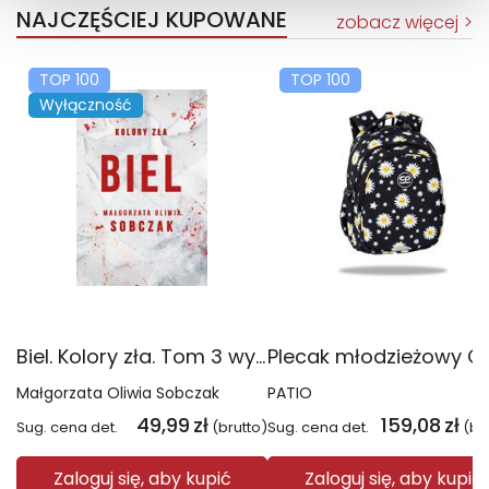
NAJCZĘŚCIEJ KUPOWANE
zobacz więcej
TOP 100
TOP 100
Wyłączność
Biel. Kolory zła. Tom 3 wyd. 2025
Małgorzata Oliwia Sobczak
PATIO
49,99
zł
159,08
zł
Sug. cena det.
(brutto)
Sug. cena det.
(br
Zaloguj się, aby kupić
Zaloguj się, aby kupić