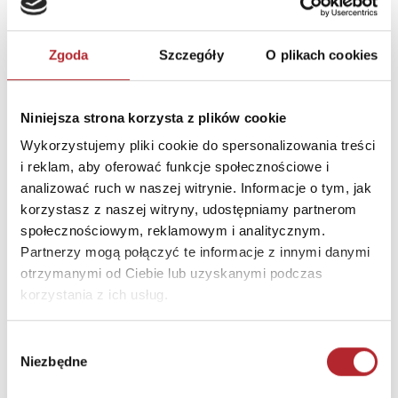
DANE OSOBY ODPOWIEDZIALNEJ
Zgoda
Szczegóły
O plikach cookies
Nazwa
DAM
Ulica
Nijverheidsstraat 54F bus 1
Niniejsza strona korzysta z plików cookie
Kod pocztowy
Wykorzystujemy pliki cookie do spersonalizowania treści
Miasto
2160 Wommelgem
i reklam, aby oferować funkcje społecznościowe i
E-mail
info@dam.be
analizować ruch w naszej witrynie. Informacje o tym, jak
korzystasz z naszej witryny, udostępniamy partnerom
społecznościowym, reklamowym i analitycznym.
INFORMACJE I OSTRZEŻENIA
Partnerzy mogą połączyć te informacje z innymi danymi
otrzymanymi od Ciebie lub uzyskanymi podczas
Ostrzeżenie Usuń opakowanie zanim dasz dziecku
korzystania z ich usług.
zabawkę. Zachowaj opakowanie ze względu na
zawarte na nim informacje i adresy.
Wybór
Niezbędne
zgody
INNI KLIENCI KUPOWALI