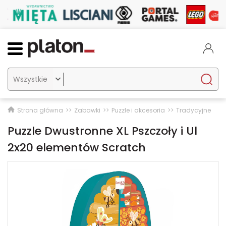

Strona główna
Zabawki
Puzzle i akcesoria
Tradycyjne
Puzzle Dwustronne XL Pszczoły i Ul
2x20 elementów Scratch