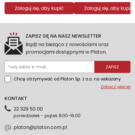
Zaloguj się, aby kupić
Zaloguj się, aby kupić
ZAPISZ SIĘ NA NASZ NEWSLETTER
Bądź na bieżąco z nowościami oraz
promocjami dostępnymi w Platon.
ZAPISZ
Chcę otrzymywać od Platon Sp. z o.o. na wskazany
przeze mnie adres e-mail informacje marketingowe
Zobacz więcej
dotyczące oferty platon.com.pl. Wszelkie informacje
KONTAKT
dotyczące danych osobowych znajdziesz w naszej
Polityce prywatności. Zgodę możesz wycofać w
22 329 50 00
każdym czasie. Wycofanie zgody nie wpłynie na
poniedziałek - piątek 8:00-16:00
zgodność z prawem przetwarzania dokonanego przed
jej wycofaniem.*
platon@platon.com.pl