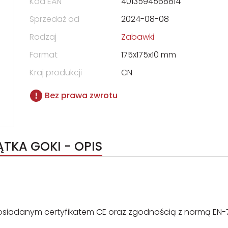
Kod EAN
4013594568814
Sprzedaż od
2024-08-08
Rodzaj
Zabawki
Format
175x175x10 mm
Kraj produkcji
CN
Bez prawa zwrotu
ĄTKA GOKI - OPIS
siadanym certyfikatem CE oraz zgodnością z normą EN-7