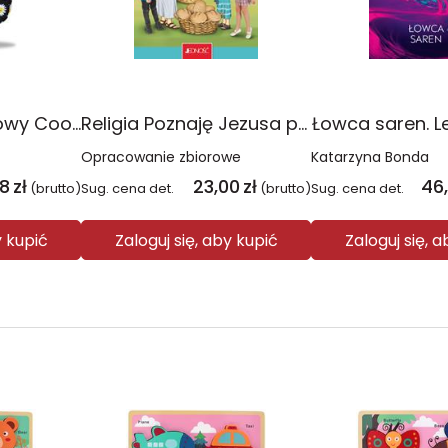
Plecak młodzieżowy Coolpack Jerry Daisy Black
Religia Poznaję Jezusa podręcznik dla klasy 3 szkoły podstawowej
Łowca saren. L
Opracowanie zbiorowe
Katarzyna Bonda
08
zł
23,00
zł
46
(brutto)
Sug. cena det.
(brutto)
Sug. cena det.
y kupić
Zaloguj się, aby kupić
Zaloguj się, 