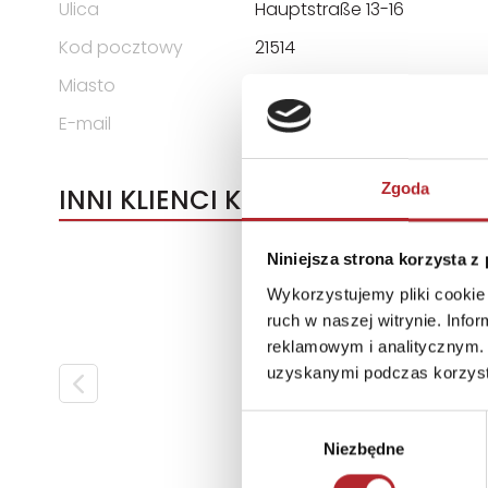
Ulica
Hauptstraße 13-16
Kod pocztowy
21514
Miasto
Güster
E-mail
info@goki.eu
Zgoda
INNI KLIENCI KUPOWALI
Niniejsza strona korzysta z
Wykorzystujemy pliki cookie 
ruch w naszej witrynie. Inf
reklamowym i analitycznym. 
uzyskanymi podczas korzysta
Wybór
Niezbędne
zgody