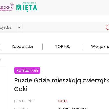

Zapowiedzi
TOP 100
Wyłączno
e
Koniec serii
Puzzle Gdzie mieszkają zwierząt
Goki
Producent
GOKI