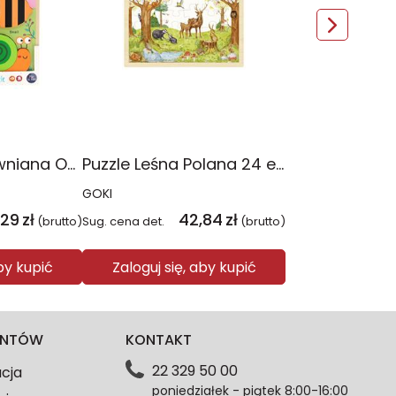
Układanka drewniana Ogród BamBam
Puzzle Leśna Polana 24 elementy
GOKI
,29
zł
42,84
zł
(brutto)
Sug. cena det.
(brutto)
aby kupić
Zaloguj się, aby kupić
IENTÓW
KONTAKT
22 329 50 00
acja
poniedziałek - piątek 8:00-16:00