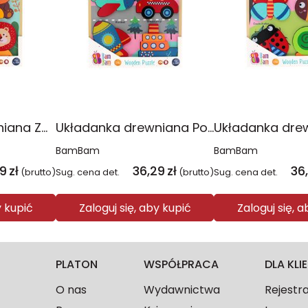
Układanka drewniana Zwierzątka BamBam
Układanka drewniana Pojazdy BamBam
BamBam
BamBam
29
zł
36,29
zł
36
(brutto)
Sug. cena det.
(brutto)
Sug. cena det.
y kupić
Zaloguj się, aby kupić
Zaloguj się, 
PLATON
WSPÓŁPRACA
DLA KL
O nas
Wydawnictwa
Rejestr