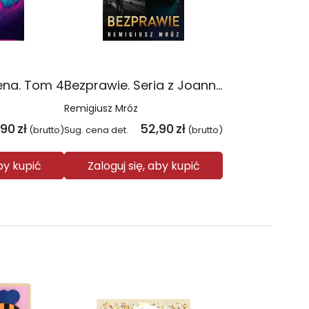
ena. Tom 4
Bezprawie. Seria z Joanną Chyłką. Tom 20
Remigiusz Mróz
,90
zł
52,90
zł
(brutto)
Sug. cena det.
(brutto)
aby kupić
Zaloguj się, aby kupić