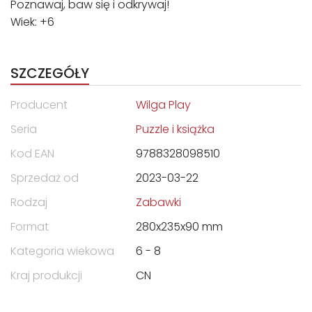
Poznawaj, baw się i odkrywaj!
Wiek: +6
SZCZEGÓŁY
Producent
Wilga Play
Seria
Puzzle i książka
Kod EAN
9788328098510
Sprzedaż od
2023-03-22
Rodzaj
Zabawki
Format
280x235x90 mm
Kategoria wiekowa
6 - 8
Kraj produkcji
CN