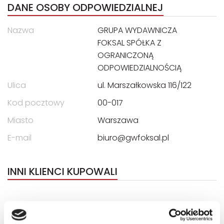
DANE OSOBY ODPOWIEDZIALNEJ
Nazwa
GRUPA WYDAWNICZA
FOKSAL SPÓŁKA Z
OGRANICZONĄ
ODPOWIEDZIALNOŚCIĄ
Ulica
ul. Marszałkowska 116/122
Kod pocztowy
00-017
Miasto
Warszawa
E-mail
biuro@gwfoksal.pl
INNI KLIENCI KUPOWALI