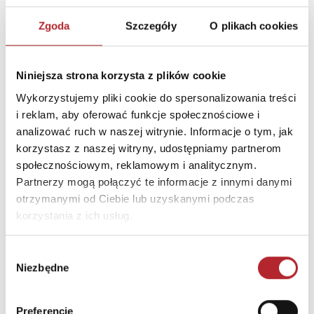
Zgoda
Szczegóły
O plikach cookies
Niniejsza strona korzysta z plików cookie
Wykorzystujemy pliki cookie do spersonalizowania treści
i reklam, aby oferować funkcje społecznościowe i
analizować ruch w naszej witrynie. Informacje o tym, jak
Puzzle 24 Moto Traktor CzuCzu
korzystasz z naszej witryny, udostępniamy partnerom
społecznościowym, reklamowym i analitycznym.
Bright Junior Media
Partnerzy mogą połączyć te informacje z innymi danymi
69,90
zł
Sug. cena det.
(brutto)
otrzymanymi od Ciebie lub uzyskanymi podczas
korzystania z ich usług.
Zaloguj się, aby kupić
Wybór
NAJCZĘŚCIEJ KUPOWANE
zobacz więcej
Niezbędne
zgody
TOP 100
TOP 100
Preferencje