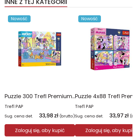
INNE Z TEJ KATEGORII
Nowość
Nowość
Puzzle 300 Trefl Premium Plus Kids Ekscytująca przygoda Disney Mickey Mouse 23045
Trefl PAP
Trefl PAP
33,98
zł
33,97
zł
Sug. cena det.
(brutto)
Sug. cena det.
(br
Zaloguj się, aby kupić
Zaloguj się, aby kupić