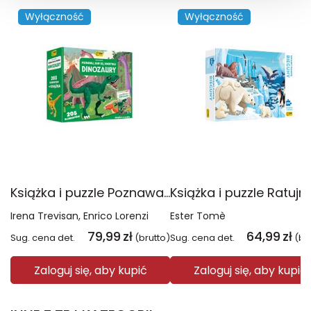
Wyłączność
Wyłączność
Książka i puzzle Poznawaj, baw się, odkrywaj Dinozaury 205 elementów
Irena Trevisan
Enrico Lorenzi
Ester Tomè
79,99
zł
64,99
zł
Sug. cena det.
(brutto)
Sug. cena det.
(br
Zaloguj się, aby kupić
Zaloguj się, aby kupić