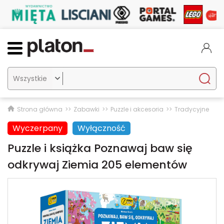

Strona główna
Zabawki
Puzzle i akcesoria
Tradycyjne
Wyczerpany
Wyłączność
Puzzle i książka Poznawaj baw się
odkrywaj Ziemia 205 elementów