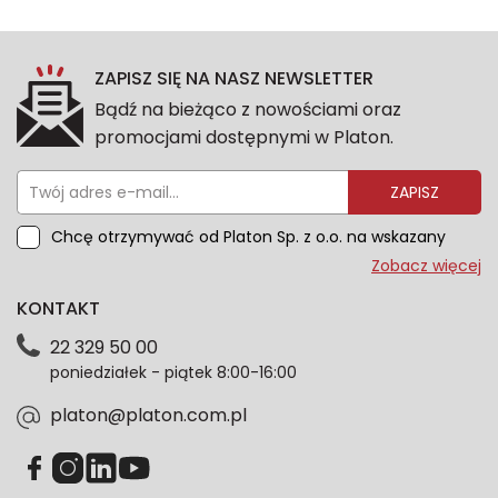
ZAPISZ SIĘ NA NASZ NEWSLETTER
Bądź na bieżąco z nowościami oraz
promocjami dostępnymi w Platon.
ZAPISZ
Chcę otrzymywać od Platon Sp. z o.o. na wskazany
przeze mnie adres e-mail informacje marketingowe
Zobacz więcej
dotyczące oferty platon.com.pl. Wszelkie informacje
KONTAKT
dotyczące danych osobowych znajdziesz w naszej
Polityce prywatności. Zgodę możesz wycofać w
22 329 50 00
każdym czasie. Wycofanie zgody nie wpłynie na
poniedziałek - piątek 8:00-16:00
zgodność z prawem przetwarzania dokonanego przed
jej wycofaniem.*
platon@platon.com.pl