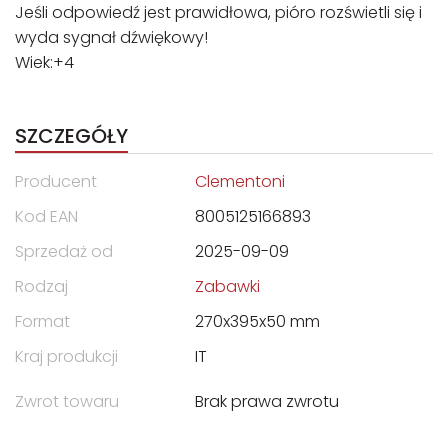
Jeśli odpowiedź jest prawidłowa, pióro rozświetli się i
wyda sygnał dźwiękowy!
Wiek:+4
SZCZEGÓŁY
Producent
Clementoni
Kod EAN
8005125166893
Sprzedaż od
2025-09-09
Rodzaj
Zabawki
Format
270x395x50 mm
Kraj produkcji
IT
Zwrot towaru
Brak prawa zwrotu