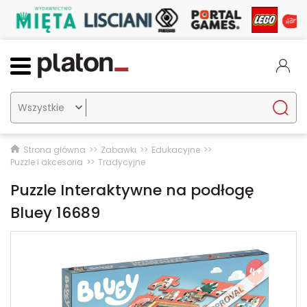

Strona główna
Zabawki
Edukacyjne
Puzzle i akcesoria
Tradycyjne
Puzzle Interaktywne na podłogę
Bluey 16689