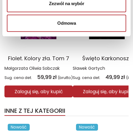
Zezwól na wybór
Odmowa
Fiolet. Kolory zła. Tom 7
Święto Karkonoszy
Małgorzata Oliwia Sobczak
Sławek Gortych
59,99
zł
49,99
zł
Sug. cena det.
(brutto)
Sug. cena det.
(br
Zaloguj się, aby kupić
Zaloguj się, aby kupić
INNE Z TEJ KATEGORII
Nowość
Nowość