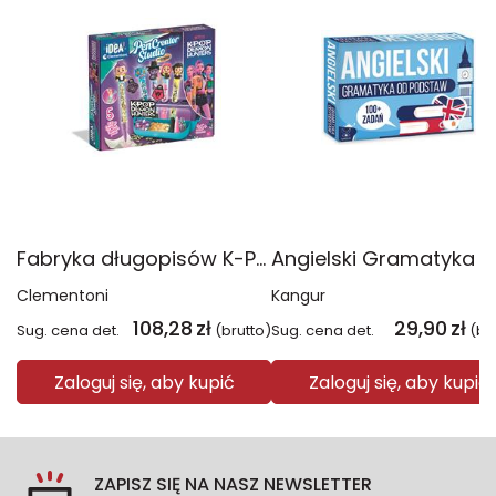
Fabryka długopisów K-Pop Demon Hunters 18476
Clementoni
Kangur
108,28
zł
29,90
zł
Sug. cena det.
(brutto)
Sug. cena det.
(br
Zaloguj się, aby kupić
Zaloguj się, aby kupić
ZAPISZ SIĘ NA NASZ NEWSLETTER