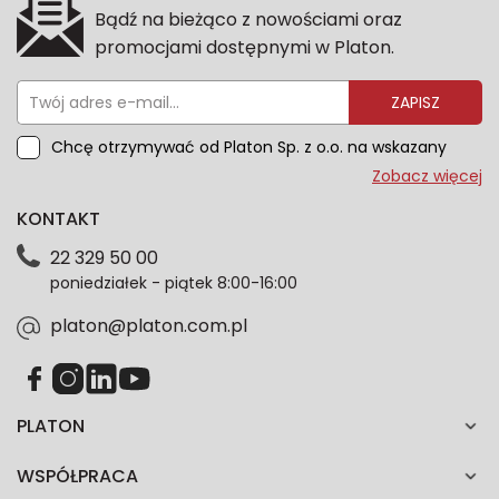
Bądź na bieżąco z nowościami oraz
promocjami dostępnymi w Platon.
ZAPISZ
Chcę otrzymywać od Platon Sp. z o.o. na wskazany
przeze mnie adres e-mail informacje marketingowe
Zobacz więcej
dotyczące oferty platon.com.pl. Wszelkie informacje
KONTAKT
dotyczące danych osobowych znajdziesz w naszej
Polityce prywatności. Zgodę możesz wycofać w
22 329 50 00
każdym czasie. Wycofanie zgody nie wpłynie na
poniedziałek - piątek 8:00-16:00
zgodność z prawem przetwarzania dokonanego przed
jej wycofaniem.*
platon@platon.com.pl
PLATON
WSPÓŁPRACA