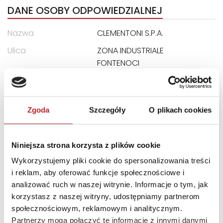
DANE OSOBY ODPOWIEDZIALNEJ
Nazwa
CLEMENTONI S.P.A.
Ulica
ZONA INDUSTRIALE
FONTENOCI
Kod pocztowy
62019
Miasto
RECANATI LOCALITA
Zgoda
Szczegóły
O plikach cookies
E-mail
assistenza@clementoni.it
Niniejsza strona korzysta z plików cookie
INNI KLIENCI KUPOWALI
Wykorzystujemy pliki cookie do spersonalizowania treści
i reklam, aby oferować funkcje społecznościowe i
analizować ruch w naszej witrynie. Informacje o tym, jak
korzystasz z naszej witryny, udostępniamy partnerom
społecznościowym, reklamowym i analitycznym.
Partnerzy mogą połączyć te informacje z innymi danymi