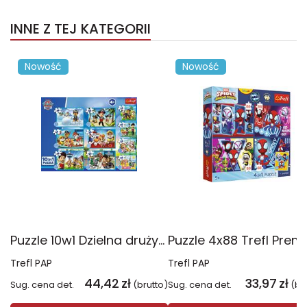
INNE Z TEJ KATEGORII
Nowość
Nowość
Puzzle 10w1 Dzielna drużyna Psiego Patrolu 96012
Trefl PAP
Trefl PAP
44,42
zł
33,97
zł
Sug. cena det.
(brutto)
Sug. cena det.
(br