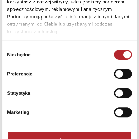
korzystasz z naszej witryny, udostępniamy partnerom
społecznościowym, reklamowym i analitycznym.
Partnerzy mogą połączyć te informacje z innymi danymi
otrzymanymi od Ciebie lub uzyskanymi podczas
korzystania z ich usług.
Wybór
Niezbędne
zgody
Preferencje
Puzzle 24 Moto Traktor CzuCzu
Statystyka
Bright Junior Media
69,90
zł
Sug. cena det.
(brutto)
Marketing
Zaloguj się, aby kupić