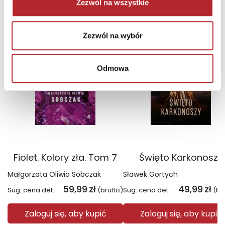
NAJCZĘŚCIEJ KUPOWANE
zobacz więcej
Zezwól na wszystkie
TOP 100
TOP 100
Zezwól na wybór
Wyłączność
Wyłączność
Odmowa
Fiolet. Kolory zła. Tom 7
Święto Karkonoszy
Małgorzata Oliwia Sobczak
Sławek Gortych
59,99
zł
49,99
zł
Sug. cena det.
(brutto)
Sug. cena det.
(br
Zaloguj się, aby kupić
Zaloguj się, aby kupić