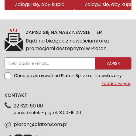
Zaloguj się, aby kupić
Zaloguj się, aby kupić
ZAPISZ SIĘ NA NASZ NEWSLETTER
Bądź na bieżąco z nowościami oraz
promocjami dostępnymi w Platon.
ZAPISZ
Chcę otrzymywać od Platon Sp. z o.o. na wskazany
przeze mnie adres e-mail informacje marketingowe
Zobacz więcej
dotyczące oferty platon.com.pl. Wszelkie informacje
KONTAKT
dotyczące danych osobowych znajdziesz w naszej
Polityce prywatności. Zgodę możesz wycofać w
22 329 50 00
każdym czasie. Wycofanie zgody nie wpłynie na
poniedziałek - piątek 8:00-16:00
zgodność z prawem przetwarzania dokonanego przed
jej wycofaniem.*
platon@platon.com.pl