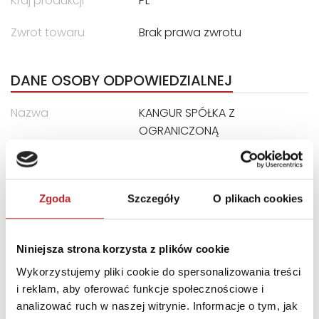
Kraj produkcji
PL
Zwrot towaru
Brak prawa zwrotu
DANE OSOBY ODPOWIEDZIALNEJ
Nazwa
KANGUR SPÓŁKA Z
OGRANICZONĄ
ODPOWIEDZIALNOŚCIĄ
Ulica
ul. Przędzalniana 6N
Kod pocztowy
15-688
Zgoda
Szczegóły
O plikach cookies
Miasto
Białystok
E-mail
info@ekangur.pl
Niniejsza strona korzysta z plików cookie
Wykorzystujemy pliki cookie do spersonalizowania treści
i reklam, aby oferować funkcje społecznościowe i
INNI KLIENCI KUPOWALI
analizować ruch w naszej witrynie. Informacje o tym, jak