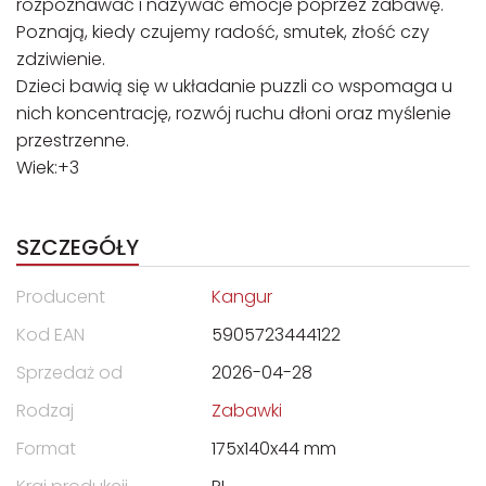
rozpoznawać i nazywać emocje poprzez zabawę.
Poznają, kiedy czujemy radość, smutek, złość czy
zdziwienie.
Dzieci bawią się w układanie puzzli co wspomaga u
nich koncentrację, rozwój ruchu dłoni oraz myślenie
przestrzenne.
Wiek:+3
SZCZEGÓŁY
Producent
Kangur
Kod EAN
5905723444122
Sprzedaż od
2026-04-28
Rodzaj
Zabawki
Format
175x140x44 mm