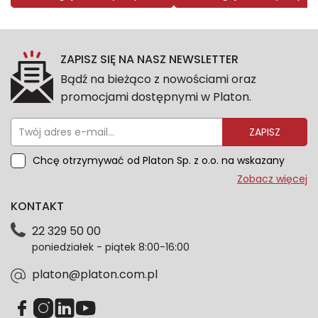
ZAPISZ SIĘ NA NASZ NEWSLETTER
Bądź na bieżąco z nowościami oraz
promocjami dostępnymi w Platon.
ZAPISZ
Chcę otrzymywać od Platon Sp. z o.o. na wskazany
przeze mnie adres e-mail informacje marketingowe
Zobacz więcej
dotyczące oferty platon.com.pl. Wszelkie informacje
KONTAKT
dotyczące danych osobowych znajdziesz w naszej
Polityce prywatności. Zgodę możesz wycofać w
22 329 50 00
każdym czasie. Wycofanie zgody nie wpłynie na
poniedziałek - piątek 8:00-16:00
zgodność z prawem przetwarzania dokonanego przed
jej wycofaniem.*
platon@platon.com.pl