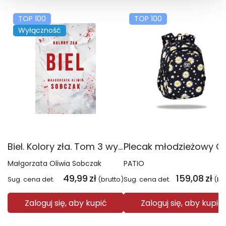
TOP 100
TOP 100
Wyłączność
Biel. Kolory zła. Tom 3 wyd. 2025
Małgorzata Oliwia Sobczak
PATIO
49,99
zł
159,08
zł
Sug. cena det.
(brutto)
Sug. cena det.
(br
Zaloguj się, aby kupić
Zaloguj się, aby kupić