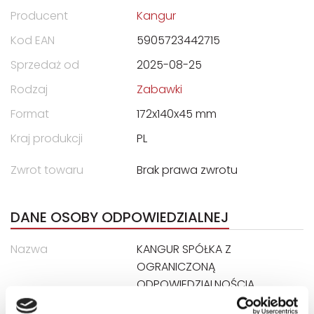
Producent
Kangur
Kod EAN
5905723442715
Sprzedaż od
2025-08-25
Rodzaj
Zabawki
Format
172x140x45 mm
Kraj produkcji
PL
Zwrot towaru
Brak prawa zwrotu
DANE OSOBY ODPOWIEDZIALNEJ
Nazwa
KANGUR SPÓŁKA Z
OGRANICZONĄ
ODPOWIEDZIALNOŚCIĄ
Ulica
ul. Przędzalniana 6N