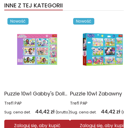
INNE Z TEJ KATEGORII
Nowość
Nowość
Puzzle 10w1 Gabby's Dollhouse Gabby i jej świat 96014
Trefl PAP
Trefl PAP
44,42
zł
44,42
zł
Sug. cena det.
(brutto)
Sug. cena det.
(br
Zaloguj się, aby kupić
Zaloguj się, aby kupić