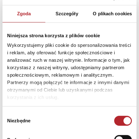
Kod pocztowy
15-688
Zgoda
Szczegóły
O plikach cookies
Miasto
Białystok
E-mail
info@ekangur.pl
Niniejsza strona korzysta z plików cookie
Wykorzystujemy pliki cookie do spersonalizowania treści
INFORMACJE I OSTRZEŻENIA
i reklam, aby oferować funkcje społecznościowe i
analizować ruch w naszej witrynie. Informacje o tym, jak
Ostrzeżenie. Gra nieodpowiednia dla dzieci poniżej 3
korzystasz z naszej witryny, udostępniamy partnerom
lat. Istnieje możliwość połknięcia drobnych
społecznościowym, reklamowym i analitycznym.
elementów. Proszę zachować opakowanie ze
Partnerzy mogą połączyć te informacje z innymi danymi
względu na zawarte informacje. Opakowanie nie
otrzymanymi od Ciebie lub uzyskanymi podczas
służy do zabawy. Korzystać pod nadzorem osoby
korzystania z ich usług.
dorosłej.
Wybór
INNI KLIENCI KUPOWALI
Niezbędne
zgody