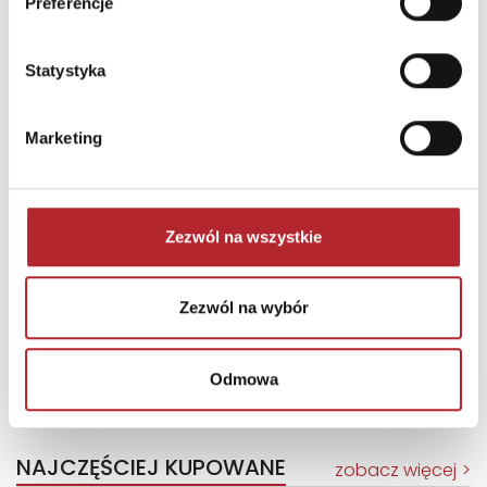
Preferencje
Statystyka
Marketing
Zezwól na wszystkie
Puzzle 24 Moto Traktor CzuCzu
Zezwól na wybór
Bright Junior Media
69,90
zł
Sug. cena det.
(brutto)
Odmowa
Zaloguj się, aby kupić
NAJCZĘŚCIEJ KUPOWANE
zobacz więcej