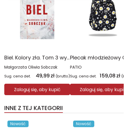
Biel. Kolory zła. Tom 3 wyd. 2025
Małgorzata Oliwia Sobczak
PATIO
49,99
zł
159,08
zł
Sug. cena det.
(brutto)
Sug. cena det.
(br
Zaloguj się, aby kupić
Zaloguj się, aby kupić
INNE Z TEJ KATEGORII
Nowość
Nowość