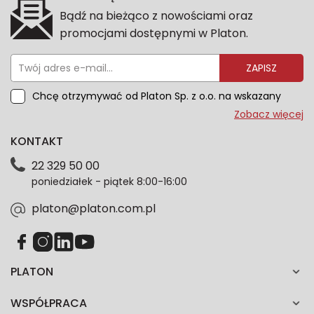
Bądź na bieżąco z nowościami oraz
promocjami dostępnymi w Platon.
ZAPISZ
Chcę otrzymywać od Platon Sp. z o.o. na wskazany
przeze mnie adres e-mail informacje marketingowe
Zobacz więcej
dotyczące oferty platon.com.pl. Wszelkie informacje
KONTAKT
dotyczące danych osobowych znajdziesz w naszej
Polityce prywatności. Zgodę możesz wycofać w
22 329 50 00
każdym czasie. Wycofanie zgody nie wpłynie na
poniedziałek - piątek 8:00-16:00
zgodność z prawem przetwarzania dokonanego przed
jej wycofaniem.*
platon@platon.com.pl
PLATON
WSPÓŁPRACA