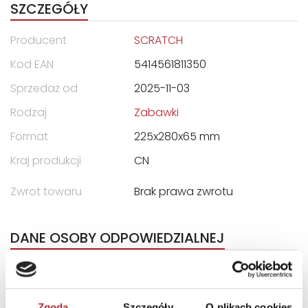
SZCZEGÓŁY
Producent
SCRATCH
Kod EAN
5414561811350
Sprzedaż od
2025-11-03
Rodzaj
Zabawki
Format
225x280x65 mm
Kraj produkcji
CN
Zwrot towaru
Brak prawa zwrotu
DANE OSOBY ODPOWIEDZIALNEJ
Nazwa
DAM
Ulica
Nijverheidsstraat 54F bus 1
Zgoda
Szczegóły
O plikach cookies