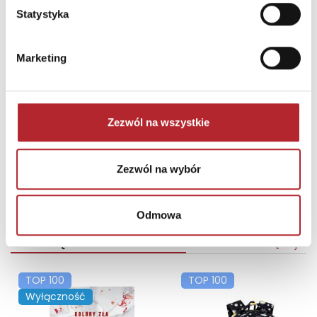
Statystyka
Marketing
Puzzle 24 Moto Traktor CzuCzu
Zezwól na wszystkie
Bright Junior Media
69,90
zł
Sug. cena det.
(brutto)
Zezwól na wybór
Zaloguj się, aby kupić
Odmowa
NAJCZĘŚCIEJ KUPOWANE
zobacz więcej
TOP 100
TOP 100
Wyłączność