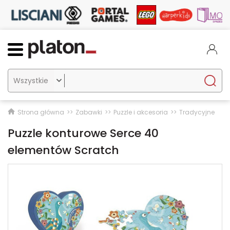

Strona główna
Zabawki
Puzzle i akcesoria
Tradycyjne
Puzzle konturowe Serce 40
elementów Scratch