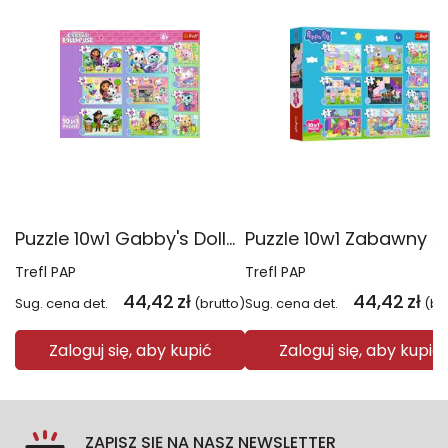
Puzzle 10w1 Gabby's Dollhouse Gabby i jej świat 96014
Trefl PAP
Trefl PAP
44,42
zł
44,42
zł
Sug. cena det.
(brutto)
Sug. cena det.
(br
Zaloguj się, aby kupić
Zaloguj się, aby kupić
ZAPISZ SIĘ NA NASZ NEWSLETTER