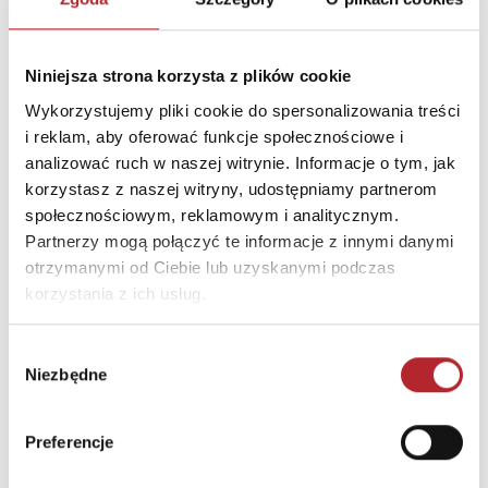
Kod pocztowy
Miasto
2160 Wommelgem
Niniejsza strona korzysta z plików cookie
E-mail
info@dam.be
Wykorzystujemy pliki cookie do spersonalizowania treści
i reklam, aby oferować funkcje społecznościowe i
INFORMACJE I OSTRZEŻENIA
analizować ruch w naszej witrynie. Informacje o tym, jak
korzystasz z naszej witryny, udostępniamy partnerom
Ostrzeżenie Usuń opakowanie zanim dasz dziecku
społecznościowym, reklamowym i analitycznym.
zabawkę. Zachowaj opakowanie ze względu na
Partnerzy mogą połączyć te informacje z innymi danymi
zawarte na nim informacje i adresy.
otrzymanymi od Ciebie lub uzyskanymi podczas
korzystania z ich usług.
INNI KLIENCI KUPOWALI
Wybór
Niezbędne
zgody
Preferencje