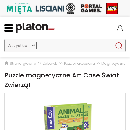

Strona główna
Zabawki
Puzzle i akcesoria
Magnetyczne
Puzzle magnetyczne Art Case Świat
Zwierząt