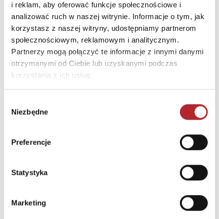
Miasto
WARSZAWA
i reklam, aby oferować funkcje społecznościowe i
analizować ruch w naszej witrynie. Informacje o tym, jak
korzystasz z naszej witryny, udostępniamy partnerom
INNI KLIENCI KUPOWALI
społecznościowym, reklamowym i analitycznym.
Partnerzy mogą połączyć te informacje z innymi danymi
otrzymanymi od Ciebie lub uzyskanymi podczas
korzystania z ich usług.
Wybór
Niezbędne
zgody
Preferencje
Brak danych
Statystyka
Marketing