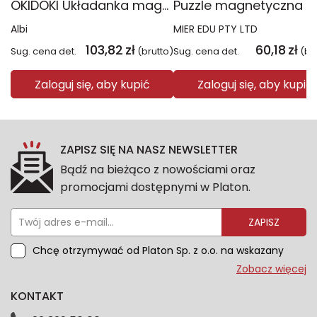
OKIDOKI Układanka magnetyczna
Albi
MIER EDU PTY LTD
103,82
zł
60,18
zł
Sug. cena det.
(brutto)
Sug. cena det.
(br
Zaloguj się, aby kupić
Zaloguj się, aby kupić
ZAPISZ SIĘ NA NASZ NEWSLETTER
Bądź na bieżąco z nowościami oraz
promocjami dostępnymi w Platon.
ZAPISZ
Chcę otrzymywać od Platon Sp. z o.o. na wskazany
przeze mnie adres e-mail informacje marketingowe
Zobacz więcej
dotyczące oferty platon.com.pl. Wszelkie informacje
KONTAKT
dotyczące danych osobowych znajdziesz w naszej
Polityce prywatności. Zgodę możesz wycofać w