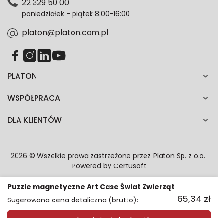
22 329 50 00
każdym czasie. Wycofanie zgody nie wpłynie na
poniedziałek - piątek 8:00-16:00
zgodność z prawem przetwarzania dokonanego przed
jej wycofaniem.*
platon@platon.com.pl
PLATON
WSPÓŁPRACA
DLA KLIENTÓW
2026 © Wszelkie prawa zastrzeżone przez
Platon Sp. z o.o.
Powered by
Certusoft
Puzzle magnetyczne Art Case Świat Zwierząt
65,34
zł
Sugerowana cena detaliczna (brutto):