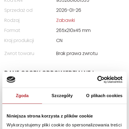
Kod EAN
9352801001535
Sprzedaż od
2026-01-26
Rodzaj
Zabawki
Format
265x210x45 mm
Kraj produkcji
CN
Zwrot towaru
Brak prawa zwrotu
DANE OSOBY ODPOWIEDZIALNEJ
Nazwa
MG
Dystrybucja,Magdalena
Zgoda
Szczegóły
O plikach cookies
Jankowska-Graczyk
Ulica
ul. Pasłęcka 14E/70
Niniejsza strona korzysta z plików cookie
Kod pocztowy
03-137
Wykorzystujemy pliki cookie do spersonalizowania treści