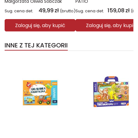
Małgorzata Oliwia Sobczak
PATIO
49,99
zł
159,08
zł
Sug. cena det.
(brutto)
Sug. cena det.
(br
Zaloguj się, aby kupić
Zaloguj się, aby kupić
INNE Z TEJ KATEGORII