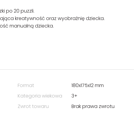
i po 20 puzzli.
ająca kreatywność oraz wyobraźnię dziecka.
ość manualną dziecka.
Format
180x175x12 mm
Kategoria wiekowa
3+
Zwrot towaru
Brak prawa zwrotu