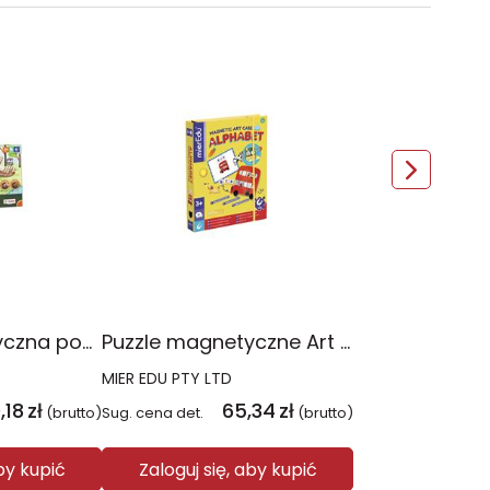
Puzzle magnetyczna podkładka Stegozaur
Puzzle magnetyczne Art Case Alfabet
MIER EDU PTY LTD
,18
zł
65,34
zł
(brutto)
Sug. cena det.
(brutto)
aby kupić
Zaloguj się, aby kupić