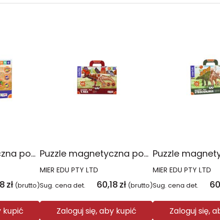
Puzzle magnetyczna podkładka Triceratops
Puzzle magnetyczna podkładka Tyranozaur
MIER EDU PTY LTD
MIER EDU PTY LTD
18
zł
60,18
zł
60
(brutto)
Sug. cena det.
(brutto)
Sug. cena det.
y kupić
Zaloguj się, aby kupić
Zaloguj się, 