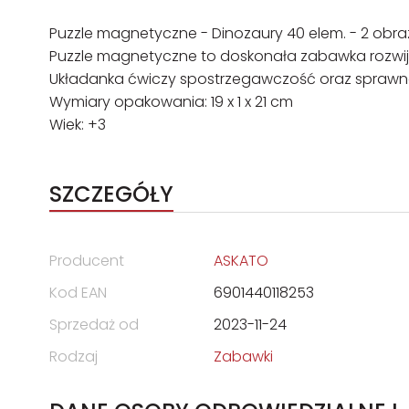
Puzzle magnetyczne - Dinozaury 40 elem. - 2 obrazk
Puzzle magnetyczne to doskonała zabawka rozwij
Układanka ćwiczy spostrzegawczość oraz sprawn
Wymiary opakowania: 19 x 1 x 21 cm
Wiek: +3
SZCZEGÓŁY
Producent
ASKATO
Kod EAN
6901440118253
Sprzedaż od
2023-11-24
Rodzaj
Zabawki