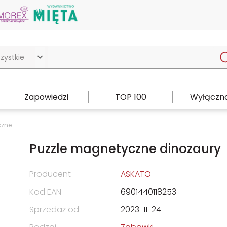

Zapowiedzi
TOP 100
Wyłączno
czne
Puzzle magnetyczne dinozaury
Producent
ASKATO
Kod EAN
6901440118253
Sprzedaż od
2023-11-24