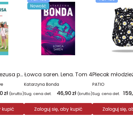
Nowość
Religia Poznaję Jezusa podręcznik dla klasy 3 szkoły podstawowej
Łowca saren. Lena. Tom 4
we
Katarzyna Bonda
PATIO
00
zł
46,90
zł
159
(brutto)
Sug. cena det.
(brutto)
Sug. cena det.
y kupić
Zaloguj się, aby kupić
Zaloguj się, 