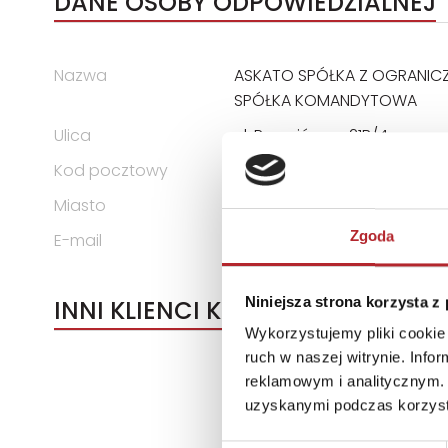
DANE OSOBY ODPOWIEDZIALNEJ
Nazwa
ASKATO SPÓŁKA Z OGRANIC
SPÓŁKA KOMANDYTOWA
Ulica
ul. Przepiórcza 21B/4
Kod pocztowy
60-162
Miasto
Poznań
Zgoda
E-mail
biuro@askato.pl
Niniejsza strona korzysta z
INNI KLIENCI KUPOWALI
Wykorzystujemy pliki cookie 
ruch w naszej witrynie. Inf
reklamowym i analitycznym. 
uzyskanymi podczas korzysta