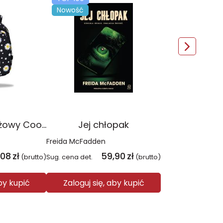
Nowość
Plecak młodzieżowy Coolpack Jerry Daisy Black
Jej chłopak
Freida McFadden
,08
zł
59,90
zł
(brutto)
Sug. cena det.
(brutto)
aby kupić
Zaloguj się, aby kupić